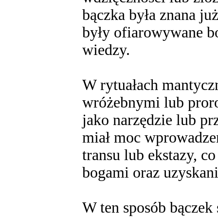
bączka była znana ju
były ofiarowywane bo
wiedzy.
W rytuałach mantyczn
wróżebnymi lub pror
jako narzędzie lub p
miał moc wprowadzen
transu lub ekstazy, c
bogami oraz uzyskani
W ten sposób bączek s