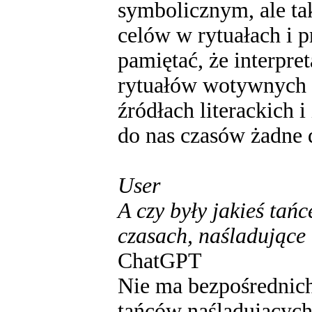
symbolicznym, ale ta
celów w rytuałach i 
pamiętać, że interpre
rytuałów wotywnych i
źródłach literackich 
do nas czasów żadne 
User
A czy były jakieś tań
czasach, naśladujące
ChatGPT
Nie ma bezpośrednich 
tańców naśladujących