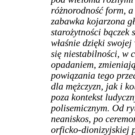
różnorodność form, a 
zabawka kojarzona gł
starożytności bączek 
właśnie dzięki swojej
się niestabilności, w
opadaniem, zmieniają
powiązania tego prze
dla mężczyzn, jak i k
poza kontekst ludyczn
polisemicznym. Od ryt
neaniskos, po ceremon
orficko-dionizyjskiej