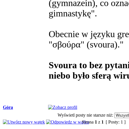
(gymnazein), co ozn
gimnastykę".
Obecnie w języku gre
"σβούρα" (svoura)."
Svoura to bez pytani
niebo było sferą wir
Góra
Wyświetl posty nie starsze niż:
Strona
1
z
1
[ Posty: 1 ]