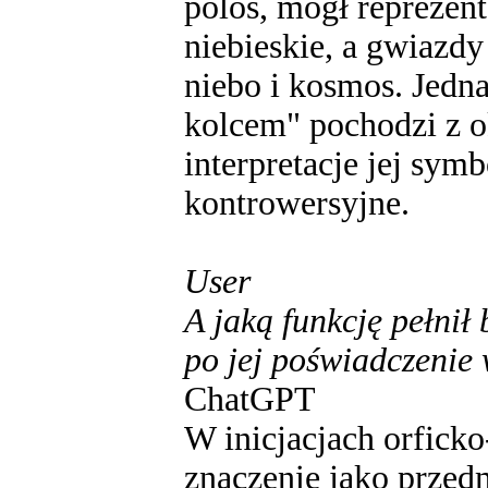
polos, mógł reprezent
niebieskie, a gwiazd
niebo i kosmos. Jedn
kolcem" pochodzi z o
interpretacje jej symb
kontrowersyjne.
User
A jaką funkcję pełnił 
po jej poświadczenie
ChatGPT
W inicjacjach orficko
znaczenie jako przed