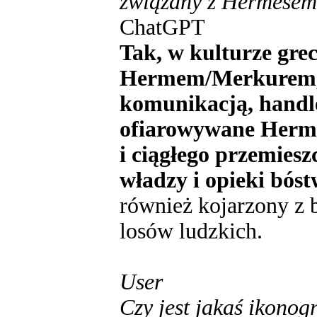
związany z Hermesem
ChatGPT
Tak, w kulturze gre
Hermem/Merkurem, 
komunikacją, handl
ofiarowywane Herm
i ciągłego przemiesz
władzy i opieki bóst
również kojarzony z 
losów ludzkich.
User
Czy jest jakaś ikono