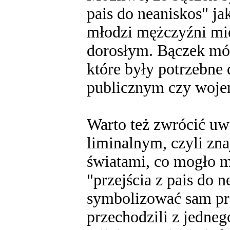
pais do neaniskos" ja
młodzi mężczyźni mi
dorosłym. Bączek móg
które były potrzebne 
publicznym czy woj
Warto też zwrócić uw
liminalnym, czyli zn
światami, co mogło m
"przejścia z pais do 
symbolizować sam pro
przechodzili z jedneg