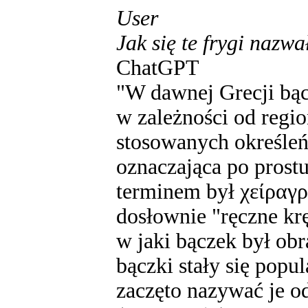
User
Jak się te frygi nazw
ChatGPT
"W dawnej Grecji bą
w zależności od regio
stosowanych określeń
oznaczająca po prost
terminem był χείραγρ
dosłownie "ręczne krę
w jaki bączek był ob
bączki stały się popu
zaczęto nazywać je o