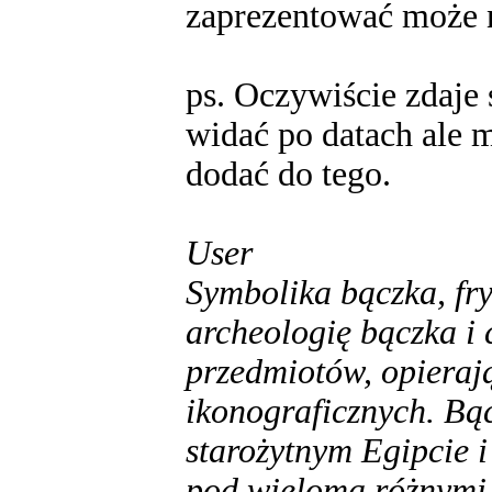
zaprezentować może 
ps. Oczywiście zdaje 
widać po datach ale m
dodać do tego.
User
Symbolika bączka, fr
archeologię bączka i 
przedmiotów, opierają
ikonograficznych. Bąc
starożytnym Egipcie i
pod wieloma różnymi