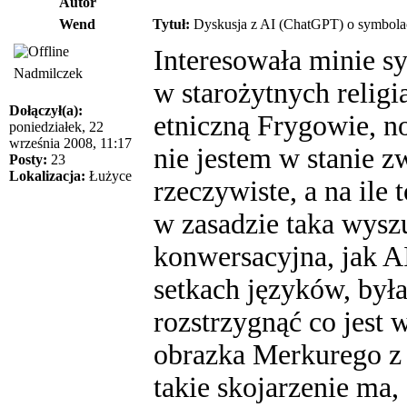
Autor
Wend
Tytuł:
Dyskusja z AI (ChatGPT) o symbolach 
Interesowała minie s
Nadmilczek
w starożytnych relig
Dołączył(a):
etniczną Frygowie, no
poniedziałek, 22
września 2008, 11:17
nie jestem w stanie z
Posty:
23
Lokalizacja:
Łużyce
rzeczywiste, a na ile
w zasadzie taka wysz
konwersacyjna, jak AI
setkach języków, był
rozstrzygnąć co jest 
obrazka Merkurego z f
takie skojarzenie ma, 