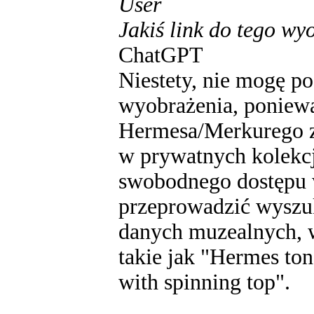
User
Jakiś link do tego wy
ChatGPT
Niestety, nie mogę p
wyobrażenia, poniewa
Hermesa/Merkurego z 
w prywatnych kolekcj
swobodnego dostępu 
przeprowadzić wyszu
danych muzealnych, 
takie jak "Hermes to
with spinning top".