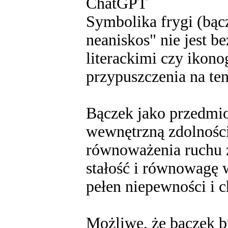
ChatGPT
Symbolika frygi (bącz
neaniskos" nie jest 
literackimi czy ikon
przypuszczenia na ten
Bączek jako przedmio
wewnętrzną zdolnością
równoważenia ruchu 
stałość i równowagę w
pełen niepewności i c
Możliwe, że bączek b