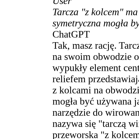
User
Tarcza "z kolcem" ma 
symetryczna mogła by
ChatGPT
Tak, masz rację. Tar
na swoim obwodzie or
wypukły element cent
reliefem przedstawiaj
z kolcami na obwodzi
mogła być używana ja
narzędzie do wirowani
nazywa się "tarczą wi
przeworska "z kolcem