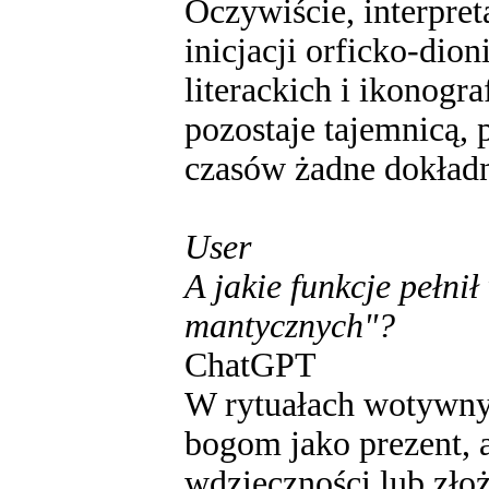
Oczywiście, interpret
inicjacji orficko-dio
literackich i ikonogra
pozostaje tajemnicą, 
czasów żadne dokładn
User
A jakie funkcje pełni
mantycznych"?
ChatGPT
W rytuałach wotywny
bogom jako prezent, 
wdzięczności lub zło