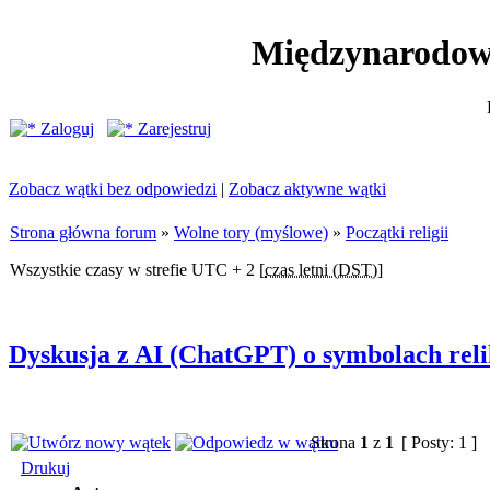
Międzynarodow
Zaloguj
Zarejestruj
Zobacz wątki bez odpowiedzi
|
Zobacz aktywne wątki
Strona główna forum
»
Wolne tory (myślowe)
»
Początki religii
Wszystkie czasy w strefie UTC + 2 [
czas letni (DST)
]
Dyskusja z AI (ChatGPT) o symbolach relik
Strona
1
z
1
[ Posty: 1 ]
Drukuj