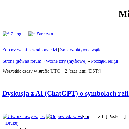
Mi
Zaloguj
Zarejestruj
Zobacz wątki bez odpowiedzi
|
Zobacz aktywne wątki
Strona główna forum
»
Wolne tory (myślowe)
»
Początki religii
Wszystkie czasy w strefie UTC + 2 [
czas letni (DST)
]
Dyskusja z AI (ChatGPT) o symbolach relik
Strona
1
z
1
[ Posty: 1 ]
Drukuj