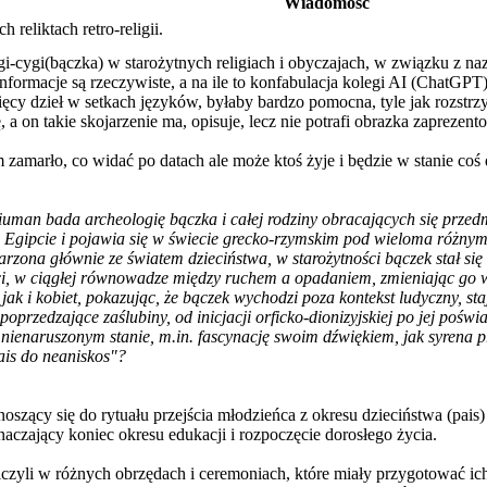
Wiadomość
reliktach retro-religii.
i-cygi(bączka) w starożytnych religiach i obyczajach, w związku z naz
 informacje są rzeczywiste, a na ile to konfabulacja kolegi AI (ChatG
ięcy dzieł w setkach języków, byłaby bardzo pomocna, tyle jak rozstrz
, a on takie skojarzenie ma, opisuje, lecz nie potrafi obrazka zapreze
 zamarło, co widać po datach ale może ktoś żyje i będzie w stanie coś
uman bada archeologię bączka i całej rodziny obracających się przedmi
m Egipcie i pojawia się w świecie grecko-rzymskim pod wieloma różny
rzona głównie ze światem dzieciństwa, w starożytności bączek stał si
ści, w ciągłej równowadze między ruchem a opadaniem, zmieniając go 
jak i kobiet, pokazując, że bączek wychodzi poza kontekst ludyczny, s
 poprzedzające zaślubiny, od inicjacji orficko-dionizyjskiej po jej p
nienaruszonym stanie, m.in. fascynację swoim dźwiękiem, jak syrena pr
pais do neaniskos"?
dnoszący się do rytuału przejścia młodzieńca z okresu dzieciństwa (pais
zający koniec okresu edukacji i rozpoczęcie dorosłego życia.
czyli w różnych obrzędach i ceremoniach, które miały przygotować ich