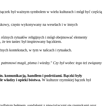
, bączek był ważnym symbolem w wielu kulturach i mógł być częścią
roteskowy, często wykonywany na weselach i w innych
 różnych rytuałów religijnych i mógł obejmować elementy
 że ten taniec był inspirowany bączkiem.
nych kontekstach, w tym w tańcach i rytuałach.
, patronowi magii, pisma i wiedzy." Czy był wobec tego też związany
n. komunikacją, handlem i podróżami. Bączki były
e władzy i opieki bóstwa.
W kulturze rzymskiej bączek był
krzydlatym hełmem, sandałami z niewiążącymi się rzemykami oraz