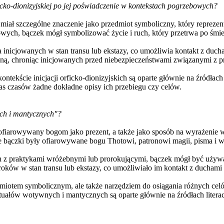
rficko-dionizyjskiej po jej poświadczenie w kontekstach pogrzebowych?
 miał szczególne znaczenie jako przedmiot symboliczny, który reprezent
owych, bączek mógł symbolizować życie i ruch, który przetrwa po śmie
nicjowanych w stan transu lub ekstazy, co umożliwia kontakt z ducha
ną, chroniąc inicjowanych przed niebezpieczeństwami związanymi z p
ontekście inicjacji orficko-dionizyjskich są oparte głównie na źródłach 
as czasów żadne dokładne opisy ich przebiegu czy celów.
ych i mantycznych"?
iarowywany bogom jako prezent, a także jako sposób na wyrażenie w
ie bączki były ofiarowywane bogu Thotowi, patronowi magii, pisma i w
 z praktykami wróżebnymi lub prorokującymi, bączek mógł być używan
ków w stan transu lub ekstazy, co umożliwiało im kontakt z duchami 
edmiotem symbolicznym, ale także narzędziem do osiągania różnych cel
rytuałów wotywnych i mantycznych są oparte głównie na źródłach litera