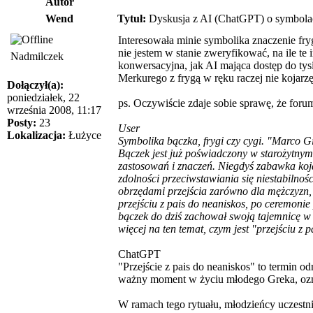
Autor
Wend
Tytuł:
Dyskusja z AI (ChatGPT) o symbolach 
Interesowała minie symbolika znaczenie fryg
nie jestem w stanie zweryfikować, na ile te
Nadmilczek
konwersacyjna, jak AI mająca dostęp do tys
Merkurego z frygą w ręku raczej nie kojarzę
Dołączył(a):
poniedziałek, 22
ps. Oczywiście zdaje sobie sprawę, że forum
września 2008, 11:17
Posty:
23
User
Lokalizacja:
Łużyce
Symbolika bączka, frygi czy cygi. "Marco Gi
Bączek jest już poświadczony w starożytny
zastosowań i znaczeń. Niegdyś zabawka koja
zdolności przeciwstawiania się niestabilno
obrzędami przejścia zarówno dla mężczyzn, 
przejściu z pais do neaniskos, po ceremonie
bączek do dziś zachował swoją tajemnicę w 
więcej na ten temat, czym jest "przejściu z 
ChatGPT
"Przejście z pais do neaniskos" to termin o
ważny moment w życiu młodego Greka, oznac
W ramach tego rytuału, młodzieńcy uczestni