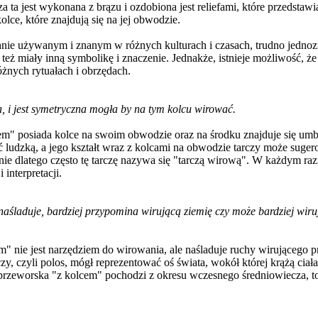
za ta jest wykonana z brązu i ozdobiona jest reliefami, które przedstawia
lce, które znajdują się na jej obwodzie.
e używanym i znanym w różnych kulturach i czasach, trudno jednoznac
eż miały inną symbolikę i znaczenie. Jednakże, istnieje możliwość, że 
żnych rytuałach i obrzędach.
 i jest symetryczna mogła by na tym kolcu wirować.
em" posiada kolce na swoim obwodzie oraz na środku znajduje się umbo
 ludzką, a jego kształt wraz z kolcami na obwodzie tarczy może suger
ie dlatego często tę tarczę nazywa się "tarczą wirową". W każdym raz
 interpretacji.
aśladuje, bardziej przypomina wirującą ziemię czy może bardziej wirują
m" nie jest narzędziem do wirowania, ale naśladuje ruchy wirującego p
rczy, czyli polos, mógł reprezentować oś świata, wokół której krążą ci
rzeworska "z kolcem" pochodzi z okresu wczesnego średniowiecza, to in