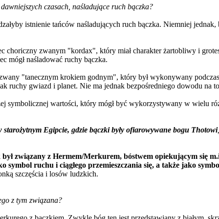
 w dawniejszych czasach, naśladujące ruch bączka?
rdzałyby istnienie tańców naśladujących ruch bączka. Niemniej jednak
aniec choriczny zwanym "kordax", który miał charakter żartobliwy i g
aniec mógł naśladować ruchy bączka.
iec zwany "tanecznym krokiem godnym", który był wykonywany podczas
k ruchy gwiazd i planet. Nie ma jednak bezpośredniego dowodu na to,
ej symbolicznej wartości, który mógł być wykorzystywany w wielu róż
 starożytnym Egipcie, gdzie bączki były ofiarowywane bogu Thotowi
k był związany z Hermem/Merkurem, bóstwem opiekującym się m.i
ymbol ruchu i ciągłego przemieszczania się, a także jako symbol
nką szczęścia i losów ludzkich.
ego z tym związana?
Merkurego z bączkiem. Zwykle bóg ten jest przedstawiany z białym, s