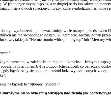
lirą. W jednej ręce trzyma bączek, a w drugiej berło lub sakwę na mon
ającym się z dwóch splecionych węży, które symbolizują harmonię i 
 do tego wyobrażenia, ponieważ istnieje wiele różnych przedstawień H
których nie ma swobodnego dostępu w Internecie. Można jednak prz
uczowe, takie jak "Hermes tondo with spinning top" lub "Mercury wit
 grece?
żnymi nazwami, w zależności od regionu i kontekstu. Jednym z najczęś
m popularnym terminem był χείραγρον (cheiragron), co oznaczało dosłow
, gdy bączki stały się popularne wśród ludzi wykształconych, zaczęt
kę".
enie na bączek to "σβούρα" (svoura)."
o starożytne niebo było sferą wirującą nad ziemią jak bączek-fryga