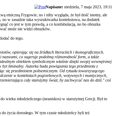
Napisane:
niedziela, 7 maja 2023, 19:11
wą etniczną Frygowie, no i niby wygląda, że był dość istotny, ale
PT), no w zasadzie taka wyszukiwarka kontekstowa, na dodatek
ygnąć co jest w tym prawdą, a co konfabulacją, no bo obrazka
ntować może nie widzi obrazków.
 dodać do tego.
otów, opierając się na źródłach literackich i ikonograficznych.
mi nazwami, co sugeruje podobną różnorodność form, a także
ę idealnym obiektem symbolicznym właśnie dzięki swojej wewnętrznej
w byt liminalny. Autorka bada powiązania tego przedmiotu z
tając się przedmiotem polisemicznym. Od rytuału towarzyszącego
oświadczenie w kontekstach pogrzebowych, wotywnych i mantycznych,
zemierzająca cały starożytny świat, by zachwycać nas do dziś." coś
) do wieku młodzieńczego (neaniskos) w starożytnej Grecji. Był to
 do życia dorosłego. W tym czasie młodzieńcy byli też