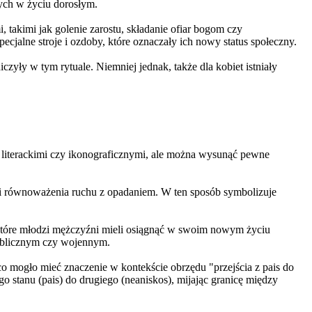
nych w życiu dorosłym.
 takimi jak golenie zarostu, składanie ofiar bogom czy
ecjalne stroje i ozdoby, które oznaczały ich nowy status społeczny.
zyły w tym rytuale. Niemniej jednak, także dla kobiet istniały
mi literackimi czy ikonograficznymi, ale można wysunąć pewne
i i równoważenia ruchu z opadaniem. W ten sposób symbolizuje
 które młodzi mężczyźni mieli osiągnąć w swoim nowym życiu
publicznym czy wojennym.
co mogło mieć znaczenie w kontekście obrzędu "przejścia z pais do
 stanu (pais) do drugiego (neaniskos), mijając granicę między