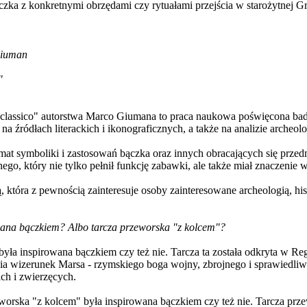
czka z konkretnymi obrzędami czy rytuałami przejścia w starożytnej Gr
 Giuman
"
do classico" autorstwa Marco Giumana to praca naukowa poświęcona bad
 na źródłach literackich i ikonograficznych, a także na analizie arch
mat symboliki i zastosowań bączka oraz innych obracających się przedm
go, który nie tylko pełnił funkcję zabawki, ale także miał znaczenie w
ą, która z pewnością zainteresuje osoby zainteresowane archeologią, hist
wana bączkiem? Albo tarcza przeworska "z kolcem"?
była inspirowana bączkiem czy też nie. Tarcza ta została odkryta w Re
wia wizerunek Marsa - rzymskiego boga wojny, zbrojnego i sprawiedliwe
ich i zwierzęcych.
worska "z kolcem" była inspirowana bączkiem czy też nie. Tarcza prze