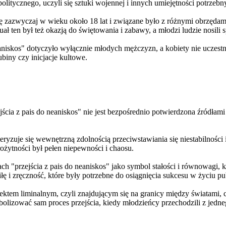
olitycznego, uczyli się sztuki wojennej i innych umiejętności potrzeb
ę zazwyczaj w wieku około 18 lat i związane było z różnymi obrzędami,
ł ten był też okazją do świętowania i zabawy, a młodzi ludzie nosili sp
aniskos" dotyczyło wyłącznie młodych mężczyzn, a kobiety nie uczestnic
ubiny czy inicjacje kultowe.
jścia z pais do neaniskos" nie jest bezpośrednio potwierdzona źródła
eryzuje się wewnętrzną zdolnością przeciwstawiania się niestabilnośc
ożytności był pełen niepewności i chaosu.
h "przejścia z pais do neaniskos" jako symbol stałości i równowagi,
łę i zręczność, które były potrzebne do osiągnięcia sukcesu w życiu 
ektem liminalnym, czyli znajdującym się na granicy między światami, 
lizować sam proces przejścia, kiedy młodzieńcy przechodzili z jednego