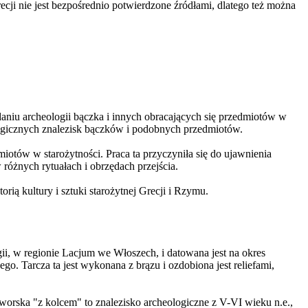
ecji nie jest bezpośrednio potwierdzone źródłami, dlatego też można
aniu archeologii bączka i innych obracających się przedmiotów w
eologicznych znalezisk bączków i podobnych przedmiotów.
iotów w starożytności. Praca ta przyczyniła się do ujawnienia
 różnych rytuałach i obrzędach przejścia.
orią kultury i sztuki starożytnej Grecji i Rzymu.
gii, w regionie Lacjum we Włoszech, i datowana jest na okres
go. Tarcza ta jest wykonana z brązu i ozdobiona jest reliefami,
worska "z kolcem" to znalezisko archeologiczne z V-VI wieku n.e.,