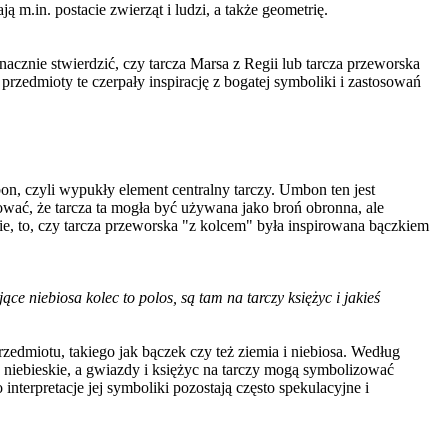
ją m.in. postacie zwierząt i ludzi, a także geometrię.
znie stwierdzić, czy tarcza Marsa z Regii lub tarcza przeworska
przedmioty te czerpały inspirację z bogatej symboliki i zastosowań
n, czyli wypukły element centralny tarczy. Umbon ten jest
ować, że tarcza ta mogła być używana jako broń obronna, ale
ie, to, czy tarcza przeworska "z kolcem" była inspirowana bączkiem
ce niebiosa kolec to polos, są tam na tarczy księżyc i jakieś
rzedmiotu, takiego jak bączek czy też ziemia i niebiosa. Według
ała niebieskie, a gwiazdy i księżyc na tarczy mogą symbolizować
terpretacje jej symboliki pozostają często spekulacyjne i