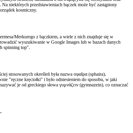
ety. Na niektórych przedstawieniach bączek może być zastąpiony
porządek kosmiczny.
ermesa/Merkurego z bączkiem, a wiele z nich znajduje się w
eprowadzić wyszukiwanie w Google Images lub w bazach danych
h spinning top".
ciej stosowanych określeń była nazwa σφαῖρα (sphaira),
nie "ręczne kręciołki" i było odniesieniem do sposobu, w jaki
o nazywać je od greckiego słowa γυμνάζειν (gymnazein), co oznaczać
.