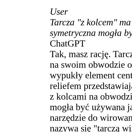
User
Tarcza "z kolcem" ma 
symetryczna mogła by
ChatGPT
Tak, masz rację. Tar
na swoim obwodzie or
wypukły element cent
reliefem przedstawiaj
z kolcami na obwodzi
mogła być używana ja
narzędzie do wirowani
nazywa się "tarczą wi