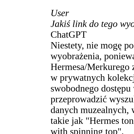
User
Jakiś link do tego wy
ChatGPT
Niestety, nie mogę p
wyobrażenia, poniewa
Hermesa/Merkurego z 
w prywatnych kolekcj
swobodnego dostępu 
przeprowadzić wyszu
danych muzealnych, 
takie jak "Hermes to
with spinning top".