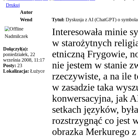
Drukuj
Autor
Wend
Tytuł:
Dyskusja z AI (ChatGPT) o symbolach 
Interesowała minie s
Nadmilczek
w starożytnych relig
Dołączył(a):
etniczną Frygowie, no
poniedziałek, 22
września 2008, 11:17
nie jestem w stanie z
Posty:
23
Lokalizacja:
Łużyce
rzeczywiste, a na ile
w zasadzie taka wysz
konwersacyjna, jak AI
setkach języków, był
rozstrzygnąć co jest 
obrazka Merkurego z f