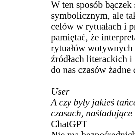
W ten sposób bączek s
symbolicznym, ale ta
celów w rytuałach i 
pamiętać, że interpre
rytuałów wotywnych i
źródłach literackich 
do nas czasów żadne 
User
A czy były jakieś tań
czasach, naśladujące
ChatGPT
Nie ma bezpośrednich 