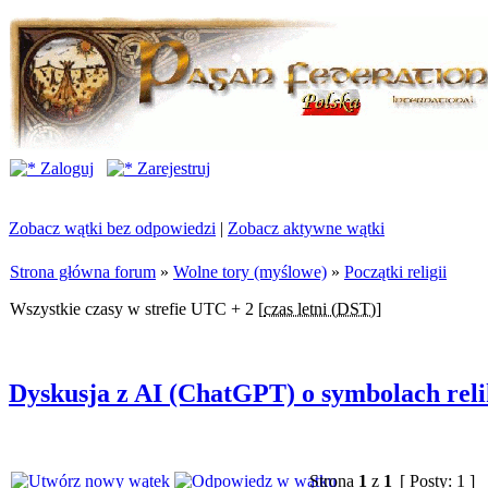
Zaloguj
Zarejestruj
Zobacz wątki bez odpowiedzi
|
Zobacz aktywne wątki
Strona główna forum
»
Wolne tory (myślowe)
»
Początki religii
Wszystkie czasy w strefie UTC + 2 [
czas letni (DST)
]
Dyskusja z AI (ChatGPT) o symbolach relik
Strona
1
z
1
[ Posty: 1 ]