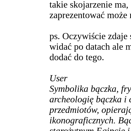
takie skojarzenie ma, 
zaprezentować może 
ps. Oczywiście zdaje 
widać po datach ale m
dodać do tego.
User
Symbolika bączka, fr
archeologię bączka i 
przedmiotów, opierają
ikonograficznych. Bąc
starożytnym Egipcie i