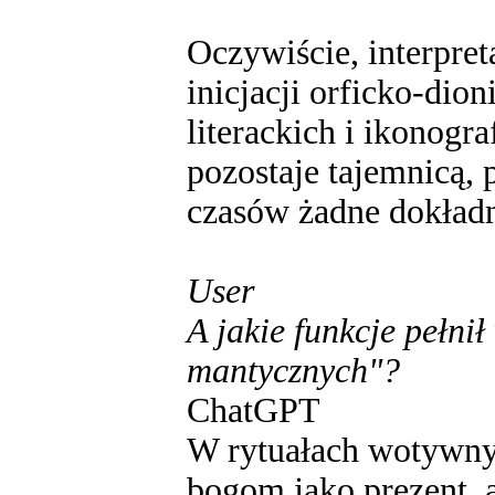
Oczywiście, interpret
inicjacji orficko-dio
literackich i ikonogra
pozostaje tajemnicą, 
czasów żadne dokładn
User
A jakie funkcje pełni
mantycznych"?
ChatGPT
W rytuałach wotywny
bogom jako prezent, 