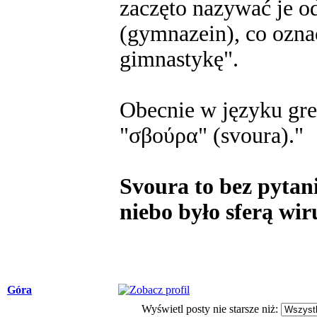
zaczęto nazywać je o
(gymnazein), co ozn
gimnastykę".
Obecnie w języku gre
"σβούρα" (svoura)."
Svoura to bez pytani
niebo było sferą wir
Góra
Wyświetl posty nie starsze niż: