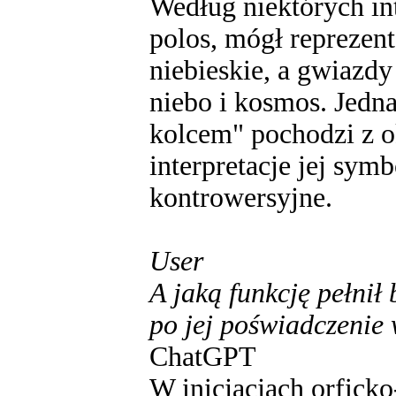
Według niektórych inte
polos, mógł reprezent
niebieskie, a gwiazd
niebo i kosmos. Jedn
kolcem" pochodzi z o
interpretacje jej symb
kontrowersyjne.
User
A jaką funkcję pełnił 
po jej poświadczenie
ChatGPT
W inicjacjach orficko