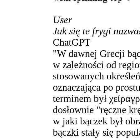
User
Jak się te frygi nazw
ChatGPT
"W dawnej Grecji bą
w zależności od regio
stosowanych określeń
oznaczająca po prost
terminem był χείραγρ
dosłownie "ręczne krę
w jaki bączek był ob
bączki stały się popu