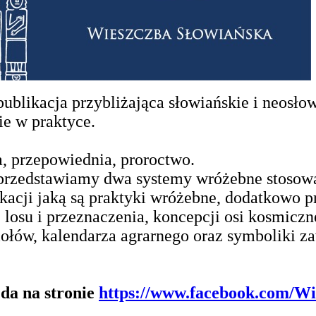
ublikacja przybliżająca słowiańskie i neosło
ie w praktyce.
, przepowiednia, proroctwo.
rzedstawiamy dwa systemy wróżebne stosowan
kacji jaką są praktyki wróżebne, dodatkowo 
osu i przeznaczenia, koncepcji osi kosmicznej
iołów, kalendarza agrarnego oraz symboliki z
jda na stronie
https://www.facebook.com/Wi