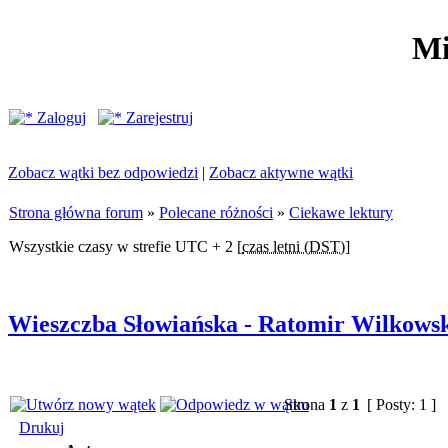
Mi
Zaloguj
Zarejestruj
Zobacz wątki bez odpowiedzi
|
Zobacz aktywne wątki
Strona główna forum
»
Polecane różności
»
Ciekawe lektury
Wszystkie czasy w strefie UTC + 2 [
czas letni (DST)
]
Wieszczba Słowiańska - Ratomir Wilkows
Strona
1
z
1
[ Posty: 1 ]
Drukuj