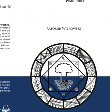
Wiadomość
lkowski