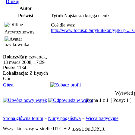
Drukuj
Autor
Poświst
Tytuł:
Najstarsza księga cieni?
Coś dla was:
http://www.focus.pl/artykul/koptyjski-p ... 
Arcyrozmowny
Dołączył(a):
czwartek,
13 marca 2008, 17:29
Posty:
1134
Lokalizacja:
Z Łysych
Gór
Góra
Wyświetl p
Strona
1
z
1
[ Posty: 1 ]
Strona główna forum
»
Nurty pogaństwa
»
Wicca tradycyjne
Wszystkie czasy w strefie UTC + 2 [
czas letni (DST)
]