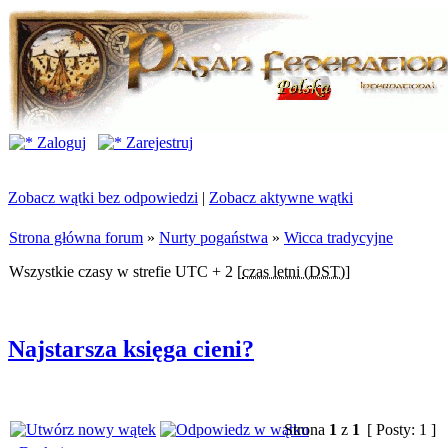
Zaloguj
Zarejestruj
Zobacz wątki bez odpowiedzi
|
Zobacz aktywne wątki
Strona główna forum
»
Nurty pogaństwa
»
Wicca tradycyjne
Wszystkie czasy w strefie UTC + 2 [
czas letni (DST)
]
Najstarsza księga cieni?
Strona
1
z
1
[ Posty: 1 ]