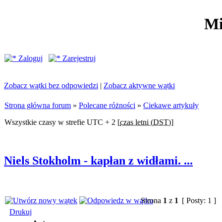
Mi
Zaloguj
Zarejestruj
Zobacz wątki bez odpowiedzi
|
Zobacz aktywne wątki
Strona główna forum
»
Polecane różności
»
Ciekawe artykuły
Wszystkie czasy w strefie UTC + 2 [
czas letni (DST)
]
Niels Stokholm - kapłan z widłami. ...
Strona
1
z
1
[ Posty: 1 ]
Drukuj