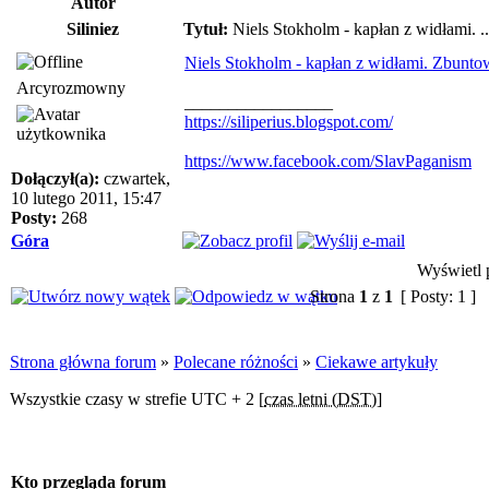
Autor
Siliniez
Tytuł:
Niels Stokholm - kapłan z widłami. ..
Niels Stokholm - kapłan z widłami. Zbunt
Arcyrozmowny
_________________
https://siliperius.blogspot.com/
https://www.facebook.com/SlavPaganism
Dołączył(a):
czwartek,
10 lutego 2011, 15:47
Posty:
268
Góra
Wyświetl p
Strona
1
z
1
[ Posty: 1 ]
Strona główna forum
»
Polecane różności
»
Ciekawe artykuły
Wszystkie czasy w strefie UTC + 2 [
czas letni (DST)
]
Kto przegląda forum