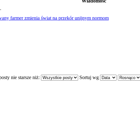
Wiadomość
.
owany farmer zmienia świat na przekór unijnym normom
osty nie starsze niż:
Sortuj wg