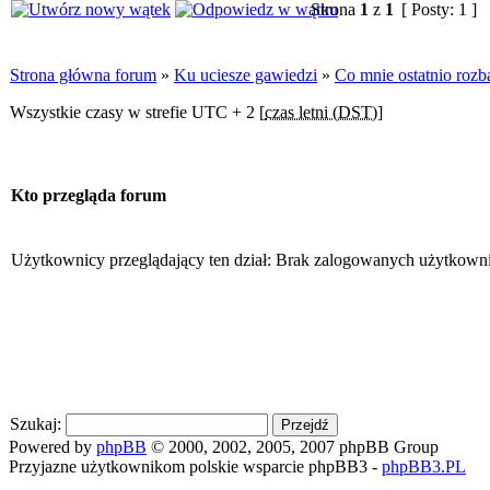
Strona
1
z
1
[ Posty: 1 ]
Strona główna forum
»
Ku uciesze gawiedzi
»
Co mnie ostatnio rozb
Wszystkie czasy w strefie UTC + 2 [
czas letni (DST)
]
Kto przegląda forum
Użytkownicy przeglądający ten dział: Brak zalogowanych użytkown
Szukaj:
Powered by
phpBB
© 2000, 2002, 2005, 2007 phpBB Group
Przyjazne użytkownikom polskie wsparcie phpBB3 -
phpBB3.PL