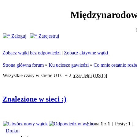
Międzynarodow
Zaloguj
Zarejestruj
Zobacz wątki bez odpowiedzi
|
Zobacz aktywne wątki
Strona główna forum
»
Ku uciesze gawiedzi
»
Co mnie ostatnio rozb
Wszystkie czasy w strefie UTC + 2 [
czas letni (DST)
]
Znalezione w sieci :)
Strona
1
z
1
[ Posty: 1 ]
Drukuj