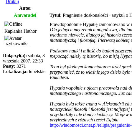
Drukuj
Autor
Amvaradel
Tytuł:
Pragnienie doskonałości - artykuł o H
Prawdopodobnie Hypatię zamordowano w marc
Dla jednych męczennica pogaństwa, dla innyc
Kapłanka Hathor
wiadomo niewiele, dlatego jej historia czę
matematyczką i filozofką. Pierwszą kobietą
Podstawy nauki i miłość do badań zaszczepił 
Dołączył(a):
sobota, 8
rozpocząć należy tę historię, bo misją Hypat
września 2007, 22:33
Posty:
3271
Teon był płodnym komentatorem dzieł greck
Lokalizacja:
lubelskie
przypomnieć, że to właśnie jego dzieło było
Euklidesa.
Hypatia wspólnie z ojcem pracowała nad d
matematycznego i astronomicznego. Już cał
Hypatia była także znaną w Aleksandrii eduka
nauczycielki filozofii i filozofki jest najl
przychodziły całe tłumy słuchaczy. Mógł w n
przyjezdnych z różnych części Egiptu.
http://wiadomosci.onet.pl/religia/pragnieni