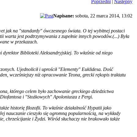
Poprzedni
|
Następny
Napisane:
sobota, 22 marca 2014, 13:02
et jak na "standardy" ówczesnego świata. O tej wybitnej postaci
tii warta jest podtrzymywania z zupełnie innych powodów.(...) Była
towane w przekazach.
i dyrektor Biblioteki Aleksandryjskiej. To właśnie od niego
nych. Ujednolicił i uprościł "Elementy" Euklidesa. Dość
eden, wcześniejszy niż opracowanie Teona, grecki rękopis traktatu
na, którego celem było zachowanie greckiego dziedzictwa
iofantosa i "Stożkowych" Apoloniusza z Pergi.
że historię filozofii. To właśnie działalność Hypatii jako
ą. Jej nauczanie cieszyło się ogromną popularnością, na wykłady
ie, chrześcijanie i Żydzi. Wśród słuchaczy nie brakowało także