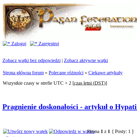
Zaloguj
Zarejestruj
Zobacz wątki bez odpowiedzi
|
Zobacz aktywne wątki
Strona główna forum
»
Polecane różności
»
Ciekawe artykuły
Wszystkie czasy w strefie UTC + 2 [
czas letni (DST)
]
Pragnienie doskonałości - artykuł o Hypati
Strona
1
z
1
[ Posty: 1 ]