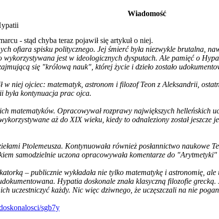
Wiadomość
ypatii
u - stąd chyba teraz pojawił się artykuł o niej.
h ofiara spisku politycznego. Jej śmierć była niezwykle brutalna, naw
sto wykorzystywana jest w ideologicznych dysputach. Ale pamięć o Hypa
 zajmującą się "królową nauk", której życie i dzieło zostało udokumen
w niej ojciec: matematyk, astronom i filozof Teon z Aleksandrii, ostatn
ii była kontynuacja prac ojca.
ich matematyków. Opracowywał rozprawy największych helleńskich uczo
 wykorzystywane aż do XIX wieku, kiedy to odnaleziony został jeszcze j
ziełami Ptolemeusza. Kontynuowała również posłannictwo naukowe Teo
kiem samodzielnie uczona opracowywała komentarze do "Arytmetyki" D
torką – publicznie wykładała nie tylko matematykę i astronomię, ale tak
epiej udokumentowana. Hypatia doskonale znała klasyczną filozofie greck
ich uczestniczyć każdy. Nic więc dziwnego, że uczęszczali na nie pogan
e-doskonalosci/sgb7y