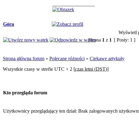
_________________
Góra
Wyświetl p
Strona
1
z
1
[ Posty: 1 ]
Strona główna forum
»
Polecane różności
»
Ciekawe artykuły
Wszystkie czasy w strefie UTC + 2 [
czas letni (DST)
]
Kto przegląda forum
Użytkownicy przeglądający ten dział: Brak zalogowanych użytkowni