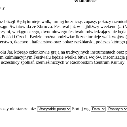
Wiadomość
zny
 bliżej! Będą turnieje walk, turniej łuczniczy, zapasy, pokazy rzemios
sągu Światowida ze Zbrucza. Festiwal już w najbliższy weekend.(...)
czymi, w ciągu całego, dwudniowego festiwalu odwiedzający nie będa n
Polski i Czech. Będzie można podziwiać liczne turnieje walk wojów (i
lerstwo, tkactwo i hafciarstwo oraz pokaz rzeźbiarski, podczas któreg
ołu Jar, którego członkowie grają na tradycyjnych instrumentach oraz 
tem kulminacyjnym Festiwalu będzie wielka bitwa wojów, inscenizacj
ją uczestnicy spotkań rzemieślniczych w Raciborskim Centrum Kultury
osty nie starsze niż:
Sortuj wg