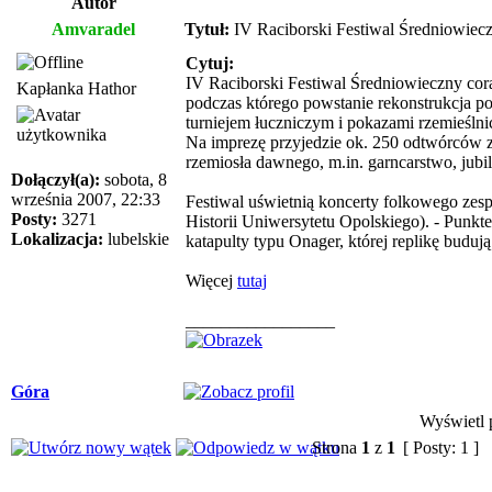
Autor
Amvaradel
Tytuł:
IV Raciborski Festiwal Średniowiec
Cytuj:
IV Raciborski Festiwal Średniowieczny coraz
Kapłanka Hathor
podczas którego powstanie rekonstrukcja po
turniejem łuczniczym i pokazami rzemieślni
Na imprezę przyjedzie ok. 250 odtwórców z 
rzemiosła dawnego, m.in. garncarstwo, jubi
Dołączył(a):
sobota, 8
września 2007, 22:33
Festiwal uświetnią koncerty folkowego zesp
Posty:
3271
Historii Uniwersytetu Opolskiego). - Punk
Lokalizacja:
lubelskie
katapulty typu Onager, której replikę budu
Więcej
tutaj
_________________
Góra
Wyświetl p
Strona
1
z
1
[ Posty: 1 ]