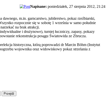
Napisane:
poniedziałek, 27 sierpnia 2012, 21:24
ła dawnego, m.in. garncarstwo, jubilerstwo, pokaz rzeźbiarski,
 Wszystko rozpocznie się w sobotę 1 września w samo południe
arzekać na brak atrakcji.
ndywidualne i drużynowe), turniej łuczniczy, zapasy, pokazy
o powstanie rekonstrukcja posągu Światowida ze Zbrucza.
prelekcja historyczna, którą poprowadzi dr Marcin Böhm (Instytut
a pogrzebu wojownika oraz widowiskowy pokaz strzelania z