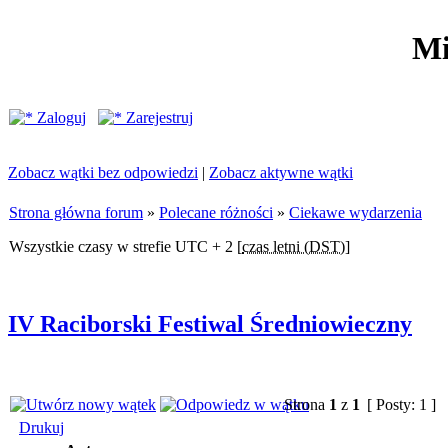
Mi
Zaloguj
Zarejestruj
Zobacz wątki bez odpowiedzi
|
Zobacz aktywne wątki
Strona główna forum
»
Polecane różności
»
Ciekawe wydarzenia
Wszystkie czasy w strefie UTC + 2 [
czas letni (DST)
]
IV Raciborski Festiwal Średniowieczny
Strona
1
z
1
[ Posty: 1 ]
Drukuj