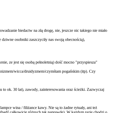
owadzanie biedactw na złą drogę, nie, jeszcze nic takiego nie miało
e dziwne osobniki zaszczyciły nas swoją obecnością),
nie, ze jest się osobą pełnoletnią) dość mocno "przyspiesza"
amanizmem/wicca/druidyzmem/czymśtam pogańskim (itp). Czy
ku to ok. 30 lat), zawody, zainteresowania oraz ścieżki. Zazwyczaj
ampce wina / filiżance kawy. Nie są to żadne rytuały, ani też
h (bądź całkowicie różnych tak naprawdę). W każdym razie chodzi o