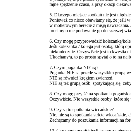
fajne spędzenie czasu, a przy okazji cieka
5. Dlaczego miejsce spotkań nie jest nigdz
Ponieważ co nieco obawiamy się, że jeśli w
w moherowym berecie z misją nawracania. A m
prosimy o nie podawanie go do szerszej wiad
6. Czy mogę przyprowadzić koleżankę/kol
Jeśli koleżanka / kolega jest osobą, którą 
niekoniecznie. Oczywiście jest to kwestia n
Ukochany/a, to po prostu spytaj o to na na
7. Czym poganka NIE są?
Poganka NIE są przede wszystkim grupą wsp
NIE są również kręgiem zwierzeń.
NIE są też grupą osób, spotykającą się, żeb
8. Czy mogę przyjść na spotkania pogańskie
Oczywiście. Nie wszystkie osoby, które się
9. Czy są to spotkania wiccańskie?
Nie, nie są to spotkania stricte wiccańskie,
Zachęcamy do poszukania informacji na for
10. Czy mogę przyjść jeśli jestem zainter