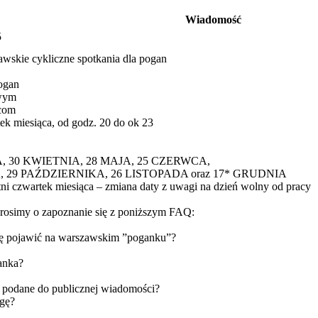
Wiadomość
5
e cykliczne spotkania dla pogan
ogan
owym
com
tek miesiąca, od godz. 20 do ok 23
, 30 KWIETNIA, 28 MAJA, 25 CZERWCA,
A, 29 PAŹDZIERNIKA, 26 LISTOPADA oraz 17* GRUDNIA
tni czwartek miesiąca – zmiana daty z uwagi na dzień wolny od pracy
prosimy o zapoznanie się z poniższym FAQ:
 się pojawić na warszawskim ”poganku”?
anka?
ie podane do publicznej wiadomości?
egę?