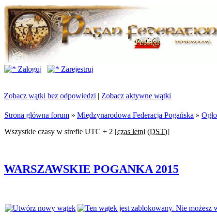
Zaloguj
Zarejestruj
Zobacz wątki bez odpowiedzi
|
Zobacz aktywne wątki
Strona główna forum
»
Międzynarodowa Federacja Pogańska
»
Ogło
Wszystkie czasy w strefie UTC + 2 [
czas letni (DST)
]
WARSZAWSKIE POGANKA 2015