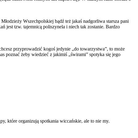
 Młodzieży Wszechpolskiej bądź też jakaś nadgorliwa starsza pani
jest tzw. tajemnicą poliszynela i niech tak zostanie. Bardzo
li chcesz przyprowadzić kogoś jedynie „do towarzystwa”, to może
nas poznać żeby wiedzieć z jakimiś „świrami” spotyka się jego
py, które organizują spotkania wiccańskie, ale to nie my.