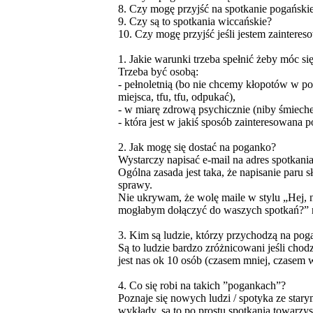
8. Czy mogę przyjść na spotkanie pogańskie
9. Czy są to spotkania wiccańskie?
10. Czy mogę przyjść jeśli jestem zainter
1. Jakie warunki trzeba spełnić żeby móc 
Trzeba być osobą:
- pełnoletnią (bo nie chcemy kłopotów w pos
miejsca, tfu, tfu, odpukać),
- w miarę zdrową psychicznie (niby śmieche
- która jest w jakiś sposób zainteresowana p
2. Jak mogę się dostać na poganko?
Wystarczy napisać e-mail na adres spotkani
Ogólna zasada jest taka, że napisanie paru 
sprawy.
Nie ukrywam, że wolę maile w stylu „Hej,
mogłabym dołączyć do waszych spotkań?” ni
3. Kim są ludzie, którzy przychodzą na pog
Są to ludzie bardzo zróżnicowani jeśli chodz
jest nas ok 10 osób (czasem mniej, czasem w
4. Co się robi na takich ”pogankach”?
Poznaje się nowych ludzi / spotyka ze stary
wykłady, są to po prostu spotkania towarzy