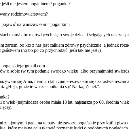
 jeśli nie jestem poganinem / poganką?
esowany rodzimowierstwem?
się pojawić na warszawskim ”poganku”?
taci mam/babć martwiących się o swoje dzieci i ścigających nas za spr
m żartem, bo kto z nas jest całkiem zdrowy psychicznie, a jednak różn
ogaństwem (no bo po co przychodzić, jeśli tak nie jest?)
a.poganskie(at)gmail.com
słów o sobie (w tym podanie swojego wieku, albo przynajmniej stwierdze
 nazywam się Ania, mam 25 lat i zainteresowałam się czarostwem/sz
ż „Heja, gdzie te wasze spotkania są? Narka, Zenek”.
anka?
i o wiek (najmłodsza osoba miała 18 lat, najstarsza po 60, średnia wie
ięcej).
mi znajomymi i gada na tematy nie zawsze pogańskie przy kuflu piwa / l
skie, które mają na celu ułatwić poznanie ludzi o podobnych poglądac