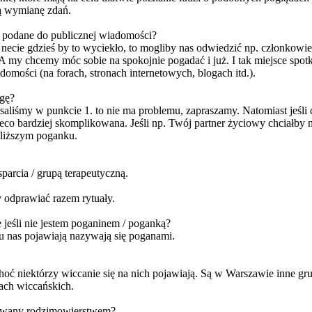
wą wymianę zdań.
ie podane do publicznej wiadomości?
 necie gdzieś by to wyciekło, to mogliby nas odwiedzić np. członkowie
y chcemy móc sobie na spokojnie pogadać i już. I tak miejsce spotkań 
omości (na forach, stronach internetowych, blogach itd.).
egę?
opisaliśmy w punkcie 1. to nie ma problemu, zapraszamy. Natomiast jeś
ieco bardziej skomplikowana. Jeśli np. Twój partner życiowy chciałby 
jbliższym poganku.
arcia / grupą terapeutyczną.
y odprawiać razem rytuały.
 jeśli nie jestem poganinem / poganką?
 u nas pojawiają nazywają się poganami.
 choć niektórzy wiccanie się na nich pojawiają. Są w Warszawie inne gru
ach wiccańskich.
esowany rodzimowierstwem?