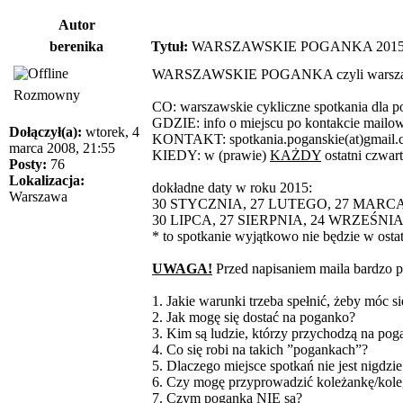
Autor
berenika
Tytuł:
WARSZAWSKIE POGANKA 201
WARSZAWSKIE POGANKA czyli warszawski
Rozmowny
CO: warszawskie cykliczne spotkania dla p
GDZIE: info o miejscu po kontakcie mail
Dołączył(a):
wtorek, 4
KONTAKT: spotkania.poganskie(at)gmail.
marca 2008, 21:55
KIEDY: w (prawie)
KAŻDY
ostatni czwar
Posty:
76
Lokalizacja:
dokładne daty w roku 2015:
Warszawa
30 STYCZNIA, 27 LUTEGO, 27 MARCA
30 LIPCA, 27 SIERPNIA, 24 WRZEŚNI
* to spotkanie wyjątkowo nie będzie w osta
UWAGA!
Przed napisaniem maila bardzo 
1. Jakie warunki trzeba spełnić, żeby móc
2. Jak mogę się dostać na poganko?
3. Kim są ludzie, którzy przychodzą na pog
4. Co się robi na takich ”pogankach”?
5. Dlaczego miejsce spotkań nie jest nigdz
6. Czy mogę przyprowadzić koleżankę/kol
7. Czym poganka NIE są?