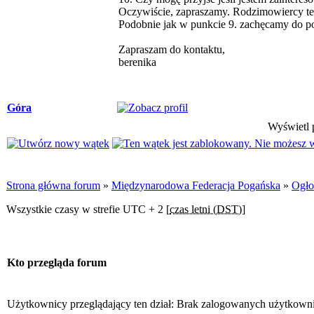
Oczywiście, zapraszamy. Rodzimowiercy też 
Podobnie jak w punkcie 9. zachęcamy do po
Zapraszam do kontaktu,
berenika
Góra
Wyświetl p
Strona główna forum
»
Międzynarodowa Federacja Pogańska
»
Ogło
Wszystkie czasy w strefie UTC + 2 [
czas letni (DST)
]
Kto przegląda forum
Użytkownicy przeglądający ten dział: Brak zalogowanych użytkown