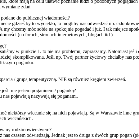
skie, które mają na celu ułatwić poznanie ludzi o podobnych poglądac
wą wymianę zdań.
ie podane do publicznej wiadomości?
 necie gdzieś by to wyciekło, to mogliby nas odwiedzić np. członkowie
y chcemy móc sobie na spokojnie pogadać i już. I tak miejsce spotkań 
omości (na forach, stronach internetowych, blogach itd.).
egę?
opisaliśmy w punkcie 1. to nie ma problemu, zapraszamy. Natomiast jeś
ardziej skomplikowana. Jeśli np. Twój partner życiowy chciałby nas po
jbliższym poganku.
arcia / grupą terapeutyczną. NIE są również kręgiem zwierzeń.
 jeśli nie jestem poganinem / poganką?
 u nas pojawiają nazywają się poganami.
 choć niektórzy wiccanie się na nich pojawiają. Są w Warszawie inne gru
ach wiccańskich.
esowany rodzimowierstwem?
nas czasem odwiedzają. Jednak jest to druga z dwóch grup pogan (pie