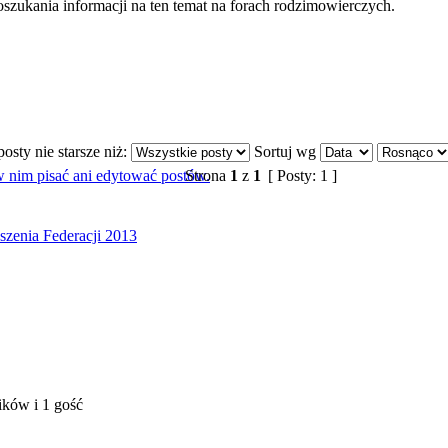
szukania informacji na ten temat na forach rodzimowierczych.
osty nie starsze niż:
Sortuj wg
Strona
1
z
1
[ Posty: 1 ]
szenia Federacji 2013
ików i 1 gość