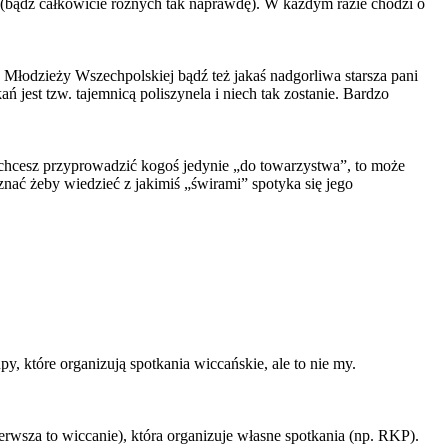
h (bądź całkowicie różnych tak naprawdę). W każdym razie chodzi o
 Młodzieży Wszechpolskiej bądź też jakaś nadgorliwa starsza pani
jest tzw. tajemnicą poliszynela i niech tak zostanie. Bardzo
li chcesz przyprowadzić kogoś jedynie „do towarzystwa”, to może
znać żeby wiedzieć z jakimiś „świrami” spotyka się jego
py, które organizują spotkania wiccańskie, ale to nie my.
rwsza to wiccanie), która organizuje własne spotkania (np. RKP).