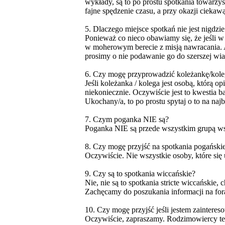
wykłady, są to po prostu spotkania towarzy
fajne spędzenie czasu, a przy okazji cieka
5. Dlaczego miejsce spotkań nie jest nigdz
Ponieważ co nieco obawiamy się, że jeśli w
w moherowym berecie z misją nawracania. A m
prosimy o nie podawanie go do szerszej wiad
6. Czy mogę przyprowadzić koleżankę/kol
Jeśli koleżanka / kolega jest osobą, którą 
niekoniecznie. Oczywiście jest to kwestia b
Ukochany/a, to po prostu spytaj o to na na
7. Czym poganka NIE są?
Poganka NIE są przede wszystkim grupą wsp
8. Czy mogę przyjść na spotkania pogańskie
Oczywiście. Nie wszystkie osoby, które się
9. Czy są to spotkania wiccańskie?
Nie, nie są to spotkania stricte wiccańskie,
Zachęcamy do poszukania informacji na for
10. Czy mogę przyjść jeśli jestem zainter
Oczywiście, zapraszamy. Rodzimowiercy też 