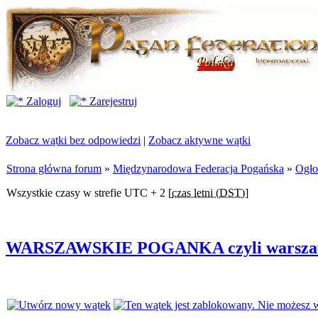
Zaloguj
Zarejestruj
Zobacz wątki bez odpowiedzi
|
Zobacz aktywne wątki
Strona główna forum
»
Międzynarodowa Federacja Pogańska
»
Ogło
Wszystkie czasy w strefie UTC + 2 [
czas letni (DST)
]
WARSZAWSKIE POGANKA czyli warszawsk