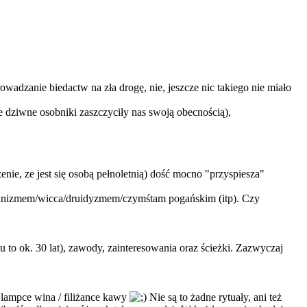
owadzanie biedactw na zła drogę, nie, jeszcze nic takiego nie miało
e dziwne osobniki zaszczyciły nas swoją obecnością),
nie, ze jest się osobą pełnoletnią) dość mocno "przyspiesza"
amanizmem/wicca/druidyzmem/czymśtam pogańskim (itp). Czy
ku to ok. 30 lat), zawody, zainteresowania oraz ścieżki. Zazwyczaj
 lampce wina / filiżance kawy
Nie są to żadne rytuały, ani też