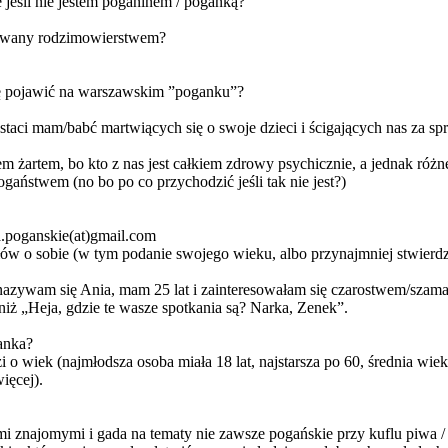
 jeśli nie jestem poganinem / poganką?
esowany rodzimowierstwem?
się pojawić na warszawskim ”poganku”?
taci mam/babć martwiących się o swoje dzieci i ścigających nas za spr
m żartem, bo kto z nas jest całkiem zdrowy psychicznie, a jednak różn
ogaństwem (no bo po co przychodzić jeśli tak nie jest?)
a.poganskie(at)gmail.com
słów o sobie (w tym podanie swojego wieku, albo przynajmniej stwierdze
 nazywam się Ania, mam 25 lat i zainteresowałam się czarostwem/sz
ż „Heja, gdzie te wasze spotkania są? Narka, Zenek”.
anka?
i o wiek (najmłodsza osoba miała 18 lat, najstarsza po 60, średnia wie
ięcej).
ymi znajomymi i gada na tematy nie zawsze pogańskie przy kuflu piwa /