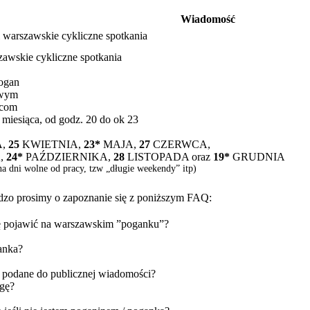
Wiadomość
zawskie cykliczne spotkania
zawskie cykliczne spotkania
pogan
owym
.com
 miesiąca, od godz. 20 do ok 23
,
25
KWIETNIA,
23*
MAJA,
27
CZERWCA,
A,
24*
PAŹDZIERNIKA,
28
LISTOPADA oraz
19*
GRUDNIA
 na dni wolne od pracy, tzw „długie weekendy” itp)
dzo prosimy o zapoznanie się z poniższym FAQ:
się pojawić na warszawskim ”poganku”?
anka?
ie podane do publicznej wiadomości?
egę?