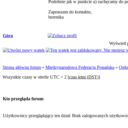
Podobnie jak w punkcie a) zachęcamy do po
Zapraszam do kontaktu,
berenika
Góra
Wyświetl p
Strona główna forum
»
Międzynarodowa Federacja Pogańska
»
Ogło
Wszystkie czasy w strefie UTC + 2 [
czas letni (DST)
]
Kto przegląda forum
Użytkownicy przeglądający ten dział: Brak zalogowanych użytkown