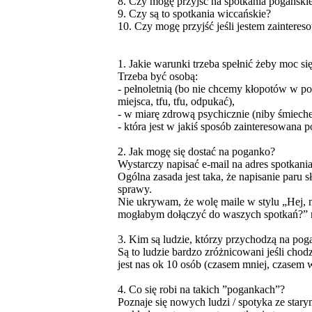
8. Czy mogę przyjść na spotkania pogańskie
9. Czy są to spotkania wiccańskie?
10. Czy mogę przyjść jeśli jestem zainter
1. Jakie warunki trzeba spełnić żeby moc 
Trzeba być osobą:
- pełnoletnią (bo nie chcemy kłopotów w pos
miejsca, tfu, tfu, odpukać),
- w miarę zdrową psychicznie (niby śmieche
- która jest w jakiś sposób zainteresowana p
2. Jak mogę się dostać na poganko?
Wystarczy napisać e-mail na adres spotkani
Ogólna zasada jest taka, że napisanie paru 
sprawy.
Nie ukrywam, że wolę maile w stylu „Hej,
mogłabym dołączyć do waszych spotkań?” ni
3. Kim są ludzie, którzy przychodzą na pog
Są to ludzie bardzo zróżnicowani jeśli chodz
jest nas ok 10 osób (czasem mniej, czasem w
4. Co się robi na takich ”pogankach”?
Poznaje się nowych ludzi / spotyka ze star