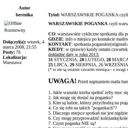
Autor
berenika
Tytuł:
WARSZAWSKIE POGANKA czyli wars
WARSZAWSKIE POGANKA
czyli wars
Rozmowny
CO
: warszawskie cykliczne spotkania dla 
GDZIE
: info o miejscu po kontakcie mail
Dołączył(a):
wtorek, 4
KONTAKT
: spotkania.poganskie(at)gmail
marca 2008, 21:55
KIEDY
: w (prawie) każdy ostatni czwartek
Posty:
76
dokładne daty w roku 2013:
Lokalizacja:
31
STYCZNIA,
28
LUTEGO,
28
MARCA
Warszawa
25
LIPCA,
29
SIERPNIA, 26 WRZEŚNI
(* to nie są ostatnie czwartki miesiąca - z uwagi
UWAGA!
Przed napisaniem maila bar
1. Jakie warunki trzeba spełnić żeby moc 
2. Jak mogę się dostać na poganko?
3. Kim są ludzie, którzy przychodzą na pog
4. Co się robi na takich ”pogankach”?
5. Dlaczego miejsce spotkań nie jest nigdz
6. Czy mogę przyprowadzić koleżankę/kol
7. Czym poganka NIE są?