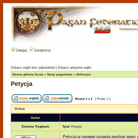
Zaloguj
Zarejestruj
Zobacz wątki bez odpowiedzi
|
Zobacz aktywne wątki
Strona główna forum
»
Nurty pogaństwa
»
Hellenizm
Petycja
Strona
1
z
1
[ Posty: 1 ]
Drukuj
Autor
Żmisław Trygławic
Tytuł:
Petycja
Petycja w sprawie uznania greckiej wiary e