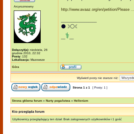
Arcyrozmowny
http://www.avaaz.org/en/petition/Please 
_________________
⚫☽⚪☾
⚕
__
__
Dołączył(a):
niedziela, 26
grudnia 2010, 22:32
Posty:
132
Lokalizacja:
Mazowsze
Góra
Wyświetl posty nie starsze niż:
Strona
1
z
1
[ Posty: 1 ]
Strona główna forum
»
Nurty pogaństwa
»
Hellenizm
Kto przegląda forum
Użytkownicy przeglądający ten dział: Brak zalogowanych użytkowników i 1 gość