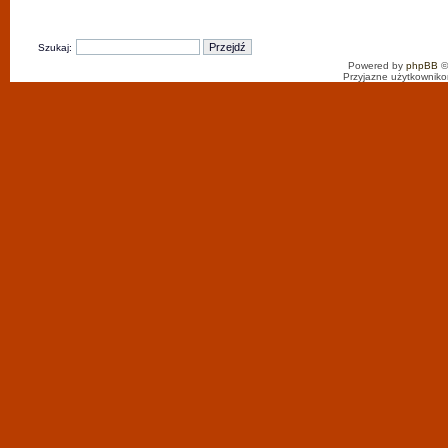
Szukaj:
Powered by
phpBB
©
Przyjazne użytkowniko