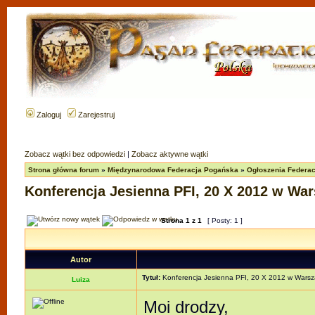
Zaloguj
Zarejestruj
Zobacz wątki bez odpowiedzi
|
Zobacz aktywne wątki
Strona główna forum
»
Międzynarodowa Federacja Pogańska
»
Ogłoszenia Federacj
Konferencja Jesienna PFI, 20 X 2012 w Wa
Strona
1
z
1
[ Posty: 1 ]
Autor
Tytuł:
Konferencja Jesienna PFI, 20 X 2012 w Warsz
Luiza
Moi drodzy,