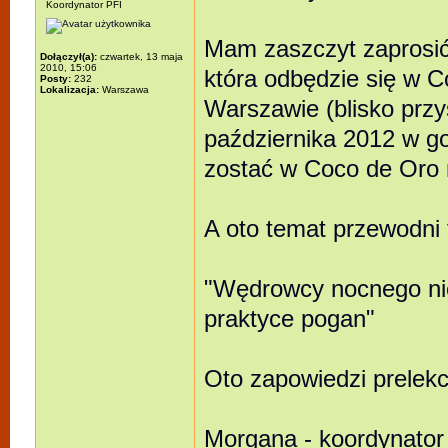
Koordynator PFI
Mam zaszczyt zaprosić
Dołączył(a):
czwartek, 13 maja
2010, 15:06
która odbędzie się w C
Posty:
232
Lokalizacja:
Warszawa
Warszawie (blisko prz
października 2012 w g
zostać w Coco de Oro n
A oto temat przewodni 
"Wędrowcy nocnego nieba
praktyce pogan"
Oto zapowiedzi prelekcj
Morgana - koordynator