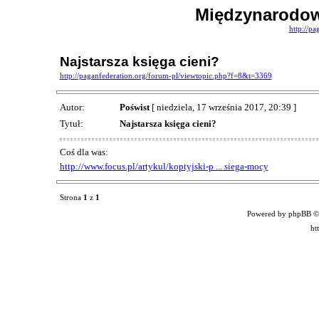
Międzynarodow
http://pa
Najstarsza księga cieni?
http://paganfederation.org/forum-pl/viewtopic.php?f=8&t=3369
Autor:
Poświst
[ niedziela, 17 września 2017, 20:39 ]
Tytuł:
Najstarsza księga cieni?
Coś dla was:
http://www.focus.pl/artykul/koptyjski-p ... siega-mocy
Strona
1
z
1
Powered by phpBB ©
ht