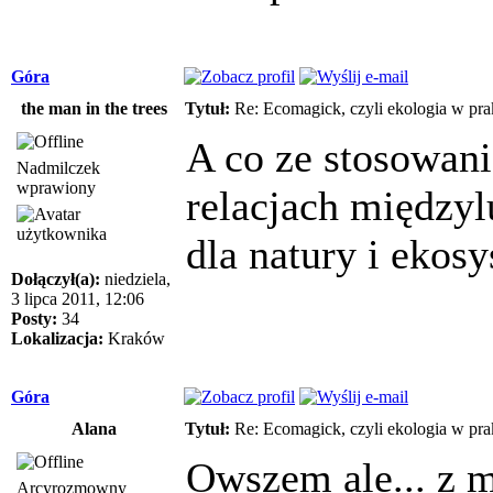
Góra
the man in the trees
Tytuł:
Re: Ecomagick, czyli ekologia w pra
A co ze stosowan
Nadmilczek
wprawiony
relacjach międzyl
dla natury i ekos
Dołączył(a):
niedziela,
3 lipca 2011, 12:06
Posty:
34
Lokalizacja:
Kraków
Góra
Alana
Tytuł:
Re: Ecomagick, czyli ekologia w pra
Owszem ale... z 
Arcyrozmowny