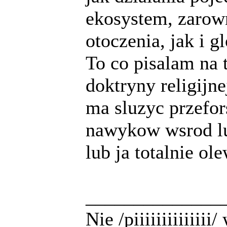
ekosystem, zarow
otoczenia, jak i g
To co pisalam na 
doktryny religij
ma sluzyc przefo
nawykow wsrod lud
lub ja totalnie ole
______________
Nie /piiiiiiiiiiiii