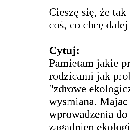
Cieszę się, że ta
coś, co chcę dalej
Cytuj:
Pamietam jakie p
rodzicami jak p
"zdrowe ekologic
wysmiana. Majac 
wprowadzenia do m
zagadnien ekolog