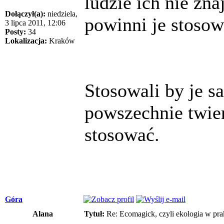
ludzie ich nie zna
Dołączył(a):
niedziela,
powinni je stosow
3 lipca 2011, 12:06
Posty:
34
Lokalizacja:
Kraków
Stosowali by je sa
powszechnie twier
stosować.
Góra
Alana
Tytuł:
Re: Ecomagick, czyli ekologia w pra