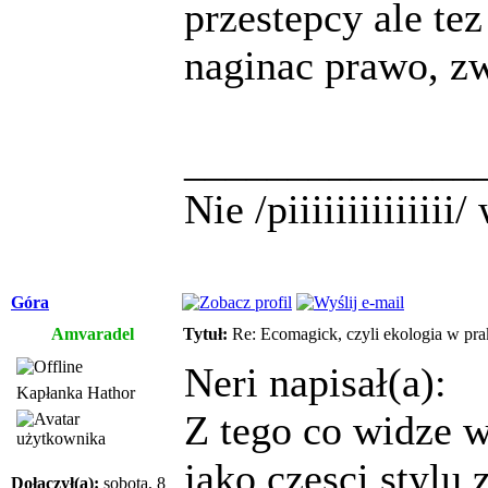
przestepcy ale tez
naginac prawo, z
______________
Nie /piiiiiiiiiiiii
Góra
Amvaradel
Tytuł:
Re: Ecomagick, czyli ekologia w pra
Neri napisał(a):
Kapłanka Hathor
Z tego co widze w
jako czesci stylu
Dołączył(a):
sobota, 8