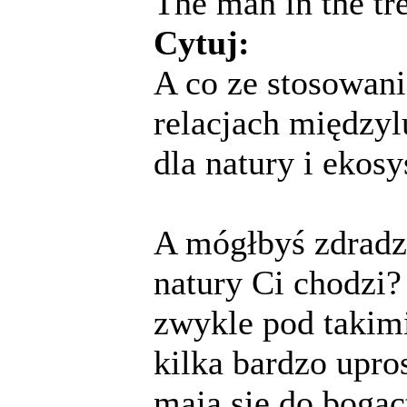
The man in the tr
Cytuj:
A co ze stosowan
relacjach międzyl
dla natury i ekos
A mógłbyś zdradzi
natury Ci chodzi?
zwykle pod takim
kilka bardzo upro
mają się do bogac