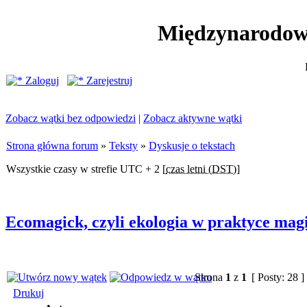
Międzynarodow
Zaloguj
Zarejestruj
Zobacz wątki bez odpowiedzi
|
Zobacz aktywne wątki
Strona główna forum
»
Teksty
»
Dyskusje o tekstach
Wszystkie czasy w strefie UTC + 2 [
czas letni (DST)
]
Ecomagick, czyli ekologia w praktyce magi
Strona
1
z
1
[ Posty: 28 ]
Drukuj