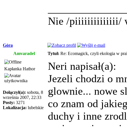
______________
Nie /piiiiiiiiiiiii
Góra
Amvaradel
Tytuł:
Re: Ecomagick, czyli ekologia w pra
Neri napisał(a):
Kapłanka Hathor
Jezeli chodzi o mn
glownie... nowe s
Dołączył(a):
sobota, 8
września 2007, 22:33
co znam od jakieg
Posty:
3271
Lokalizacja:
lubelskie
duchy i inne zrod