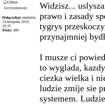
Widzisz... uslysz
Arcyrozmowny
prawo i zasady spo
Dołączył(a):
niedziela,
14 listopada 2010,
tygrys przeskoczy,
20:35
Posty:
489
przynajmniej bydlo
I musze ci powiedz
to wyglada, kazdy
ciezka wielka i n
ludzie zmije sie 
systemem. Ludzie