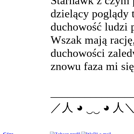
Starhawk z czym 
dzielący poglądy t
duchowość ludzi 
Wszak mają rację
duchowości zaled
znowu faza mi się 
______________
／人 ◕ ‿‿ ◕ 人