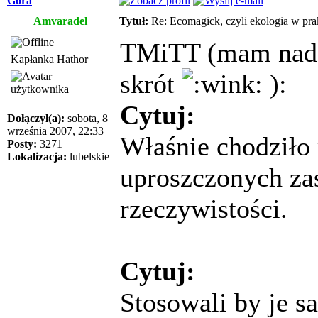
Góra
Amvaradel
Tytuł:
Re: Ecomagick, czyli ekologia w pra
TMiTT (mam nadzie
Kapłanka Hathor
skrót
):
Cytuj:
Dołączył(a):
sobota, 8
września 2007, 22:33
Właśnie chodziło 
Posty:
3271
Lokalizacja:
lubelskie
uproszczonych za
rzeczywistości.
Cytuj:
Stosowali by je sa