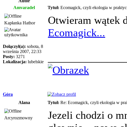
Autor
Amvaradel
Tytuł:
Ecomagick, czyli ekologia w praktyc
Otwieram wątek do
Kapłanka Hathor
Ecomagick...
Dołączył(a):
sobota, 8
września 2007, 22:33
______________
Posty:
3271
Lokalizacja:
lubelskie
Góra
Alana
Tytuł:
Re: Ecomagick, czyli ekologia w pra
Jezeli chodzi o mn
Arcyrozmowny