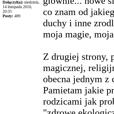
glownie... nowe s
Dołączył(a):
niedziela,
14 listopada 2010,
co znam od jakieg
20:35
Posty:
489
duchy i inne zrod
moja magie, moja
Z drugiej strony,
magicznej, religi
obecna jednym z 
Pamietam jakie p
rodzicami jak p
"zdrowe ekologic