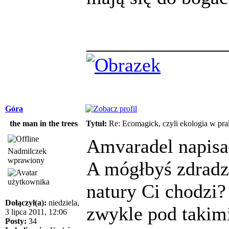
______________
Góra
the man in the trees
Tytuł:
Re: Ecomagick, czyli ekologia w pra
Amvaradel napisał
Nadmilczek
wprawiony
A mógłbyś zdradzi
natury Ci chodzi?
Dołączył(a):
niedziela,
zwykle pod takim
3 lipca 2011, 12:06
Posty:
34