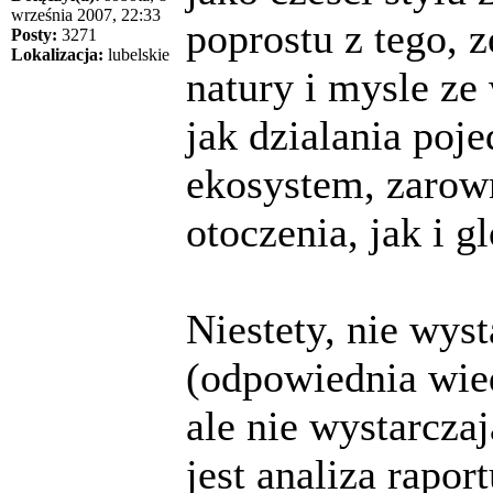
września 2007, 22:33
poprostu z tego, 
Posty:
3271
Lokalizacja:
lubelskie
natury i mysle ze
jak dzialania poj
ekosystem, zarow
otoczenia, jak i g
Niestety, nie wys
(odpowiednia wie
ale nie wystarcz
jest analiza rapor