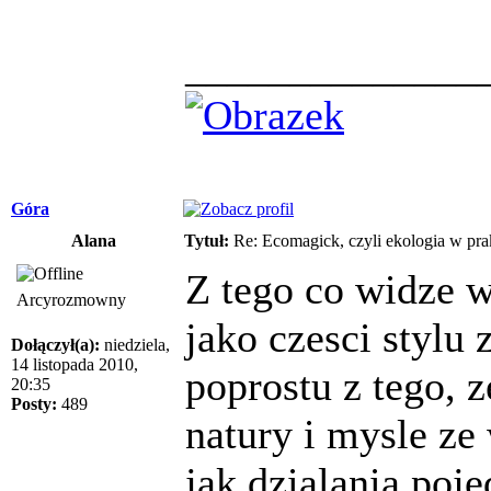
______________
Góra
Alana
Tytuł:
Re: Ecomagick, czyli ekologia w pra
Z tego co widze w
Arcyrozmowny
jako czesci stylu
Dołączył(a):
niedziela,
14 listopada 2010,
poprostu z tego, 
20:35
Posty:
489
natury i mysle ze
jak dzialania poj