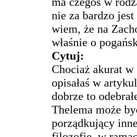
ma czegoś w rodza
nie za bardzo jes
wiem, że na Zacho
właśnie o pogański
Cytuj:
Chociaż akurat w 
opisałaś w artykul
dobrze to odebrał
Thelema może by
porządkujący inne
filozofię, w ramac