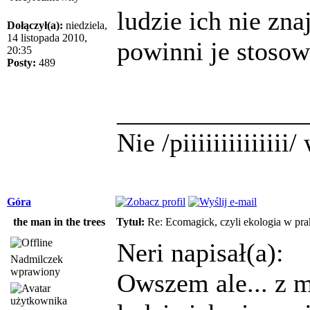
ludzie ich nie zna
Dołączył(a):
niedziela,
14 listopada 2010,
powinni je stosow
20:35
Posty:
489
______________
Nie /piiiiiiiiiiiii
Góra
the man in the trees
Tytuł:
Re: Ecomagick, czyli ekologia w pra
Neri napisał(a):
Nadmilczek
wprawiony
Owszem ale... z 