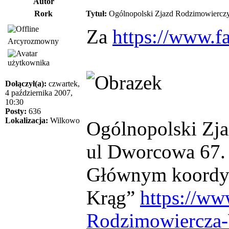
Autor
Rork
Tytuł:
Ogólnopolski Zjazd Rodzimowierczy
Za
https://www.
Arcyrozmowny
Dołączył(a):
czwartek,
4 października 2007,
10:30
Posty:
636
Lokalizacja:
Wilkowo
Ogólnopolski Zja
ul Dworcowa 67.
Głównym koordyn
Krąg”
https://
Rodzimowiercza