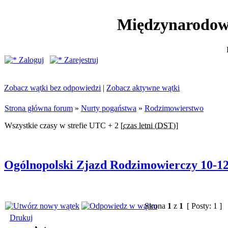
Międzynarodow
Zaloguj
Zarejestruj
Zobacz wątki bez odpowiedzi
|
Zobacz aktywne wątki
Strona główna forum
»
Nurty pogaństwa
»
Rodzimowierstwo
Wszystkie czasy w strefie UTC + 2 [
czas letni (DST)
]
Ogólnopolski Zjazd Rodzimowierczy 10-12
Strona
1
z
1
[ Posty: 1 ]
Drukuj