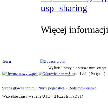
usp=sharing
Więcej informacji
Góra
Wyświetl posty nie starsze niż:
Strona
1
z
1
[ Posty: 1 ]
Strona główna forum
»
Nurty pogaństwa
»
Rodzimowierstwo
Wszystkie czasy w strefie UTC + 2 [
czas letni (DST)
]