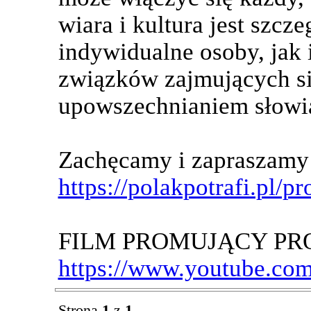
wiara i kultura jest szcz
indywidualne osoby, jak 
związków zajmujących s
upowszechnianiem słowiań
Zachęcamy i zapraszamy 
https://polakpotrafi.pl/
FILM PROMUJĄCY PR
https://www.youtube.c
Strona
1
z
1