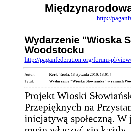
Międzynarodowa
http://paganf
Wydarzenie "Wioska S
Woodstocku
http://paganfederation.org/forum-pl/vi
Autor:
Rork
[ środa, 13 stycznia 2016, 13:01 ]
Tytuł:
Wydarzenie "Wioska Słowiańska" w ramach Wo
Projekt Wioski Słowiańs
Przepięknych na Przysta
inicjatywą społeczną. W 
może włączyć się każdy,