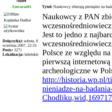
Autor
Amvaradel
Tytuł:
Naukowcy zbierają pieniądze na bada
Naukowcy z PAN zbier
Kapłanka Hathor
wczesnośredniowieczn
Jest to jedno z najba
Dołączył(a):
sobota, 8
wczesnośredniowiecz
września 2007, 22:33
Posty:
3271
Polsce ze względu na
Lokalizacja:
lubelskie
pierwszą internetową
archeologiczne w Pol
http://historia.wp.pl
pieniadze-na-badani
Chodliku,wid,169717