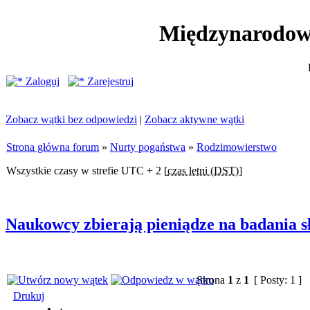
Międzynarodow
Zaloguj
Zarejestruj
Zobacz wątki bez odpowiedzi
|
Zobacz aktywne wątki
Strona główna forum
»
Nurty pogaństwa
»
Rodzimowierstwo
Wszystkie czasy w strefie UTC + 2 [
czas letni (DST)
]
Naukowcy zbierają pieniądze na badania s
Strona
1
z
1
[ Posty: 1 ]
Drukuj