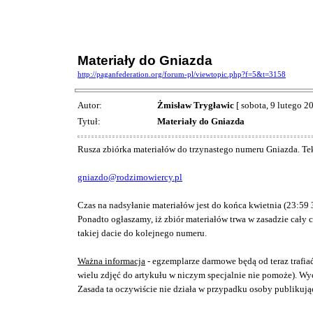
Materiały do Gniazda
http://paganfederation.org/forum-pl/viewtopic.php?f=5&t=3158
Autor:
Żmisław Trygławic
[ sobota, 9 lutego 2
Tytuł:
Materiały do Gniazda
Rusza zbiórka materiałów do trzynastego numeru Gniazda. Teks
gniazdo@rodzimowiercy.pl
Czas na nadsyłanie materiałów jest do końca kwietnia (23:59 3
Ponadto ogłaszamy, iż zbiór materiałów trwa w zasadzie cały c
takiej dacie do kolejnego numeru.
Ważna informacja
- egzemplarze darmowe będą od teraz trafiać
wielu zdjęć do artykułu w niczym specjalnie nie pomoże). Wyc
Zasada ta oczywiście nie działa w przypadku osoby publikując