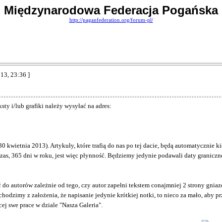
Międzynarodowa Federacja Pogańska
http://paganfederation.org/forum-pl/
013, 23:36 ]
ty i/lub grafiki należy wysyłać na adres:
0 kwietnia 2013). Artykuły, które trafią do nas po tej dacie, będą automatycznie 
zas, 365 dni w roku, jest więc płynność. Będziemy jedynie podawali daty graniczne
 do autorów zależnie od tego, czy autor zapełni tekstem conajmniej 2 strony gnia
hodzimy z założenia, że napisanie jedynie krótkiej notki, to nieco za mało, aby 
ej swe prace w dziale "Nasza Galeria".