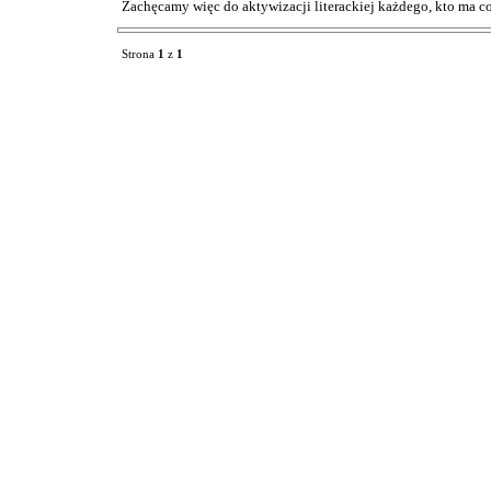
Zachęcamy więc do aktywizacji literackiej każdego, kto ma 
Strona
1
z
1