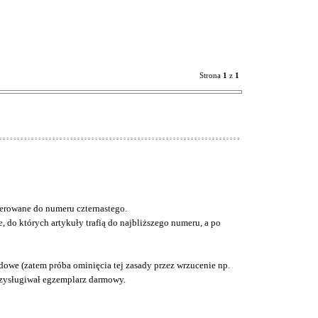
Strona
1
z
1
kierowane do numeru czternastego.
, do których artykuły trafią do najbliższego numeru, a po
zdowe (zatem próba ominięcia tej zasady przez wrzucenie np.
przysługiwał egzemplarz darmowy.