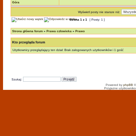
Góra
Wyświetl posty nie starsze niż:
Strona
1
z
1
[ Posty: 1 ]
Strona główna forum
»
Prawa człowieka
»
Prawo
Kto przegląda forum
Użytkownicy przeglądający ten dział: Brak zalogowanych użytkowników i 1 gość
Szukaj:
Powered by
phpBB
©
Przyjazne użytkowniko