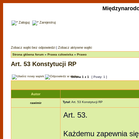
Międzynarodo
Zaloguj
Zarejestruj
Zobacz wątki bez odpowiedzi
|
Zobacz aktywne wątki
Strona główna forum
»
Prawa człowieka
»
Prawo
Art. 53 Konstytucji RP
Strona
1
z
1
[ Posty: 1 ]
Autor
Tytuł:
Art. 53 Konstytucji RP
rawimir
Art. 53.
Każdemu zapewnia się w