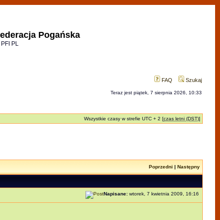
ederacja Pogańska
 PFI PL
FAQ
Szukaj
Teraz jest piątek, 7 sierpnia 2026, 10:33
Wszystkie czasy w strefie UTC + 2 [
czas letni (DST)
]
Poprzedni
|
Następny
Napisane:
wtorek, 7 kwietnia 2009, 16:16