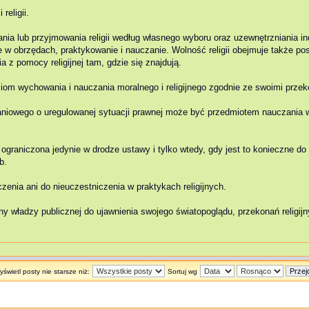
religii.
ia lub przyjmowania religii według własnego wyboru oraz uzewnętrzniania indyw
e w obrzędach, praktykowanie i nauczanie. Wolność religii obejmuje także pos
 z pomocy religijnej tam, gdzie się znajdują.
om wychowania i nauczania moralnego i religijnego zgodnie ze swoimi przekon
naniowego o uregulowanej sytuacji prawnej może być przedmiotem nauczania 
 ograniczona jedynie w drodze ustawy i tylko wtedy, gdy jest to konieczne d
b.
enia ani do nieuczestniczenia w praktykach religijnych.
y władzy publicznej do ujawnienia swojego światopoglądu, przekonań religijn
świetl posty nie starsze niż:
Sortuj wg