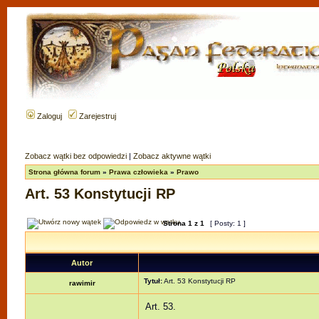
Zaloguj
Zarejestruj
Zobacz wątki bez odpowiedzi
|
Zobacz aktywne wątki
Strona główna forum
»
Prawa człowieka
»
Prawo
Art. 53 Konstytucji RP
Strona
1
z
1
[ Posty: 1 ]
Autor
Tytuł:
Art. 53 Konstytucji RP
rawimir
Art. 53.