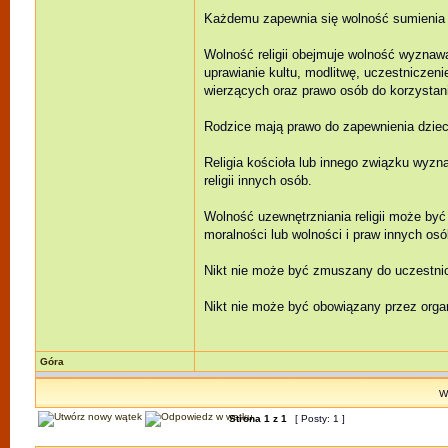
Każdemu zapewnia się wolność sumienia i 
Wolność religii obejmuje wolność wyznawan
uprawianie kultu, modlitwę, uczestniczeni
wierzących oraz prawo osób do korzystania
Rodzice mają prawo do zapewnienia dzieci
Religia kościoła lub innego związku wyz
religii innych osób.
Wolność uzewnętrzniania religii może być
moralności lub wolności i praw innych osó
Nikt nie może być zmuszany do uczestnicz
Nikt nie może być obowiązany przez organ
Góra
Wy
Strona
1
z
1
[ Posty: 1 ]