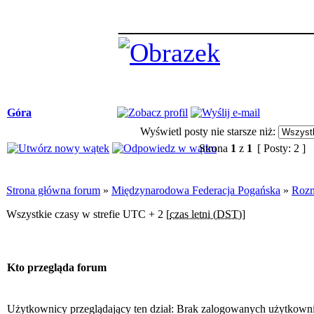
______________
Góra
Wyświetl posty nie starsze niż:
Strona
1
z
1
[ Posty: 2 ]
Strona główna forum
»
Międzynarodowa Federacja Pogańska
»
Rozm
Wszystkie czasy w strefie UTC + 2 [
czas letni (DST)
]
Kto przegląda forum
Użytkownicy przeglądający ten dział: Brak zalogowanych użytkown