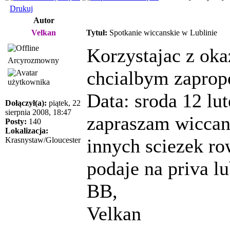
Drukuj
Autor
Velkan
Tytuł:
Spotkanie wiccanskie w Lublinie
Korzystajac z oka
Arcyrozmowny
chcialbym zaprop
Data: sroda 12 lu
Dołączył(a):
piątek, 22
sierpnia 2008, 18:47
zapraszam wiccan
Posty:
140
Lokalizacja:
innych sciezek ro
Krasnystaw/Gloucester
podaje na priva l
BB,
Velkan