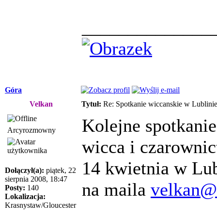
______________
Góra
Velkan
Tytuł:
Re: Spotkanie wiccanskie w Lublini
Kolejne spotkanie
Arcyrozmowny
wicca i czarowni
14 kwietnia w Lub
Dołączył(a):
piątek, 22
sierpnia 2008, 18:47
na maila
velkan@
Posty:
140
Lokalizacja:
Krasnystaw/Gloucester