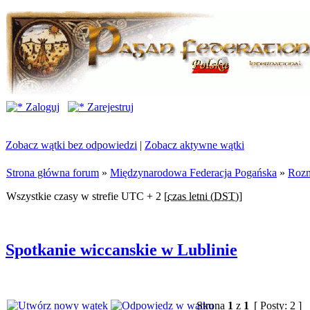
Zaloguj
Zarejestruj
Zobacz wątki bez odpowiedzi
|
Zobacz aktywne wątki
Strona główna forum
»
Międzynarodowa Federacja Pogańska
»
Rozm
Wszystkie czasy w strefie UTC + 2 [
czas letni (DST)
]
Spotkanie wiccanskie w Lublinie
Strona
1
z
1
[ Posty: 2 ]