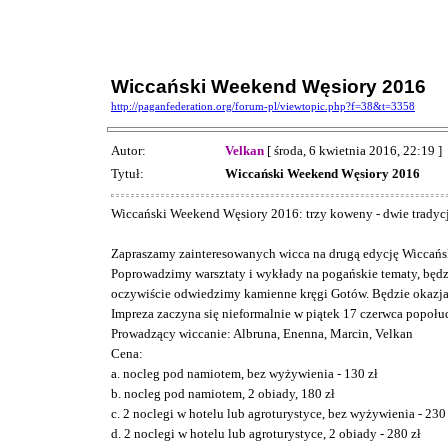
Wiccański Weekend Węsiory 2016
http://paganfederation.org/forum-pl/viewtopic.php?f=38&t=3358
Autor:
Velkan
[ środa, 6 kwietnia 2016, 22:19 ]
Tytuł:
Wiccański Weekend Węsiory 2016
Wiccański Weekend Węsiory 2016: trzy koweny - dwie tradycj
Zapraszamy zainteresowanych wicca na drugą edycję Wiccań
Poprowadzimy warsztaty i wykłady na pogańskie tematy, będz
oczywiście odwiedzimy kamienne kręgi Gotów. Będzie okazja,
Impreza zaczyna się nieformalnie w piątek 17 czerwca popołu
Prowadzący wiccanie: Albruna, Enenna, Marcin, Velkan
Cena:
a. nocleg pod namiotem, bez wyżywienia - 130 zł
b. nocleg pod namiotem, 2 obiady, 180 zł
c. 2 noclegi w hotelu lub agroturystyce, bez wyżywienia - 230
d. 2 noclegi w hotelu lub agroturystyce, 2 obiady - 280 zł