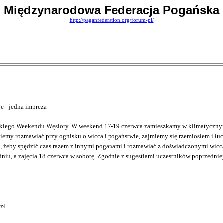
Międzynarodowa Federacja Pogańska
http://paganfederation.org/forum-pl/
e - jedna impreza
skiego Weekendu Węsiory. W weekend 17-19 czerwca zamieszkamy w klimatyczny
iemy rozmawiać przy ognisku o wicca i pogaństwie, zajmiemy się rzemiosłem i łuc
 żeby spędzić czas razem z innymi poganami i rozmawiać z doświadczonymi wiccan
dniu, a zajęcia 18 czerwca w sobotę. Zgodnie z sugestiami uczestników poprzedni
 zł