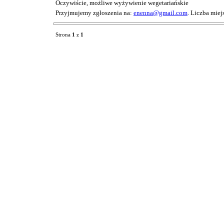
Oczywiście, możliwe wyżywienie wegetariańskie
Przyjmujemy zgłoszenia na:
enenna@gmail.com
. Liczba miej
Strona
1
z
1