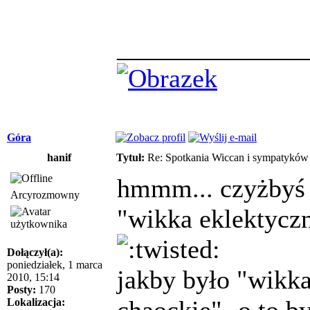
______________
Góra
hanif
Tytuł:
Re: Spotkania Wiccan i sympatykó
hmmm... czyżbyś 
Arcyrozmowny
"wikka eklektyc
Dołączył(a):
poniedziałek, 1 marca
jakby było "wikka
2010, 15:14
Posty:
170
chaockie"- o to b
Lokalizacja: