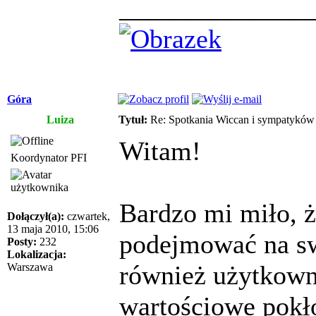
______________
Góra
Luiza
Tytuł:
Re: Spotkania Wiccan i sympatykó
Witam!
Koordynator PFI
Bardzo mi miło, ż
Dołączył(a):
czwartek,
13 maja 2010, 15:06
podejmować na sw
Posty:
232
Lokalizacja:
również użytkown
Warszawa
wartościowe pokł