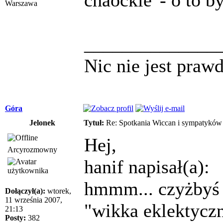
Warszawa
______________
Nic nie jest praw
Góra
Jelonek
Tytuł:
Re: Spotkania Wiccan i sympatykó
Hej,
Arcyrozmowny
hanif napisał(a):
hmmm... czyżbyś 
Dołączył(a):
wtorek,
11 września 2007,
"wikka eklektyc
21:13
Posty:
382