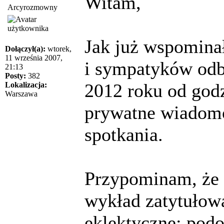
Witam,
Arcyrozmowny
Jak już wspomina
Dołączył(a):
wtorek,
11 września 2007,
i sympatyków odbę
21:13
Posty:
382
2012 roku od god
Lokalizacja:
Warszawa
prywatne wiadomo
spotkania.
Przypominam, że 
wykład zatytułow
eklektyczne: podo