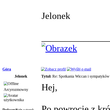
Jelonek
______________
Góra
Jelonek
Tytuł:
Re: Spotkania Wiccan i sympatykó
Hej,
Arcyrozmowny
Po powrocie z kró
Dołączył(a):
wtorek,