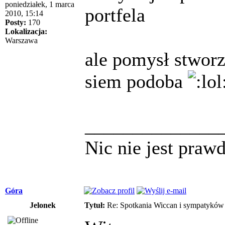
poniedziałek, 1 marca
portfela
2010, 15:14
Posty:
170
Lokalizacja:
Warszawa
ale pomysł stwor
siem podoba
______________
Nic nie jest praw
Góra
Jelonek
Tytuł:
Re: Spotkania Wiccan i sympatykó