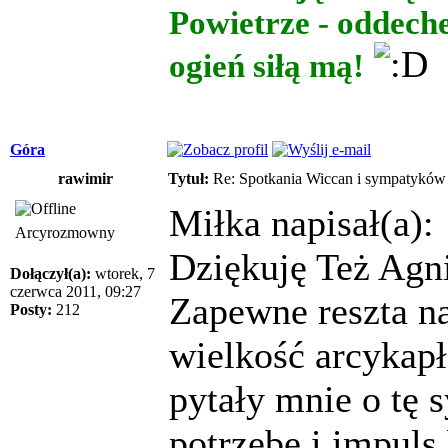
Powietrze - oddech
ogień siłą mą!
Góra
rawimir
Tytuł:
Re: Spotkania Wiccan i sympatykó
Miłka napisał(a):
Arcyrozmowny
Dziękuję Też Agni
Dołączył(a):
wtorek, 7
czerwca 2011, 09:27
Zapewne reszta na
Posty:
212
wielkość arcykapł
pytały mnie o tę 
potrzebę i impuls