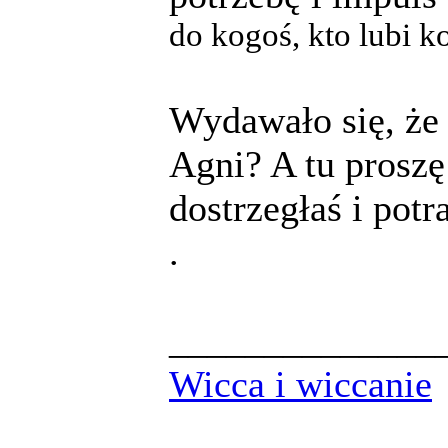
do kogoś, kto lubi k
Wydawało się, że 
Agni? A tu prosz
dostrzegłaś i potr
.
______________
Wicca i wiccanie