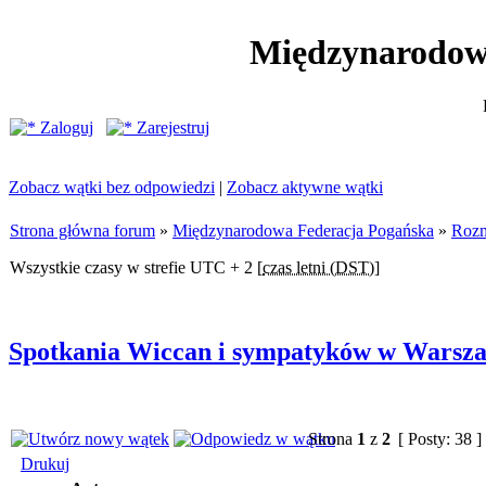
Międzynarodow
Zaloguj
Zarejestruj
Zobacz wątki bez odpowiedzi
|
Zobacz aktywne wątki
Strona główna forum
»
Międzynarodowa Federacja Pogańska
»
Rozm
Wszystkie czasy w strefie UTC + 2 [
czas letni (DST)
]
Spotkania Wiccan i sympatyków w Warsz
Strona
1
z
2
[ Posty: 38 ]
Drukuj