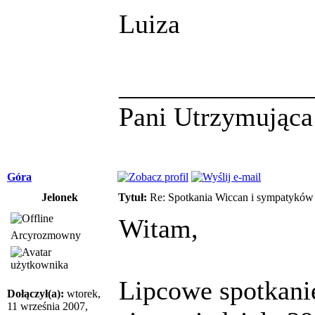
Luiza
______________
Pani Utrzymując
Góra
Jelonek
Tytuł:
Re: Spotkania Wiccan i sympatykó
Witam,
Arcyrozmowny
Lipcowe spotkani
Dołączył(a):
wtorek,
11 września 2007,