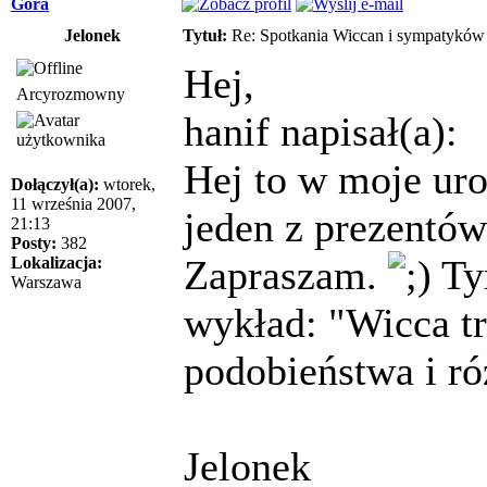
Góra
Jelonek
Tytuł:
Re: Spotkania Wiccan i sympatykó
Hej,
Arcyrozmowny
hanif napisał(a):
Hej to w moje ur
Dołączył(a):
wtorek,
11 września 2007,
jeden z prezentó
21:13
Posty:
382
Zapraszam.
Tym
Lokalizacja:
Warszawa
wykład: "Wicca tr
podobieństwa i ró
Jelonek