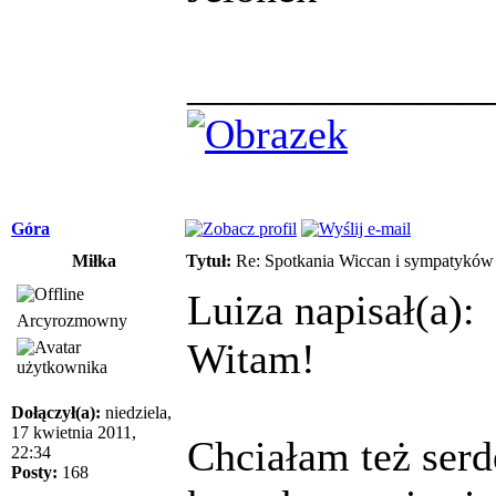
______________
Góra
Miłka
Tytuł:
Re: Spotkania Wiccan i sympatykó
Luiza napisał(a):
Arcyrozmowny
Witam!
Dołączył(a):
niedziela,
17 kwietnia 2011,
Chciałam też serd
22:34
Posty:
168