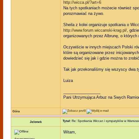
http://wicca.pl/?art=6
Na tych spotkaniach możecie również spo
porozmawiać na żywo.
Sheila z kolei organizuje spotkania o Wi
http://www.forum.wiccanski-krag.pl/
, gdzi
organizowanych przez Albrunę, o których 
Oczywiście w innych miejscach Polski rów
które są organizowane przez inicjowanych 
dowiedzieć się jak i gdzie można to zrobić
Tak jak przekonaliśmy się wszyscy dwa ty
Luiza
_________________
Pani Utrzymująca Arbuz na Swych Ramio
Góra
Tytuł:
Re: Spotkania Wiccan i sympatyków w Warsza
Jelonek
Witam,
Arcyrozmowny