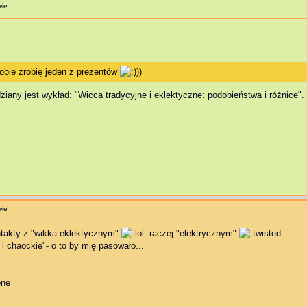
wie
obie zrobię jeden z prezentów
))
ziany jest wykład: "Wicca tradycyjne i eklektyczne: podobieństwa i różnice".
wie
takty z "wikka eklektycznym"
raczej "elektrycznym"
 i chaockie"- o to by mię pasowało...
one