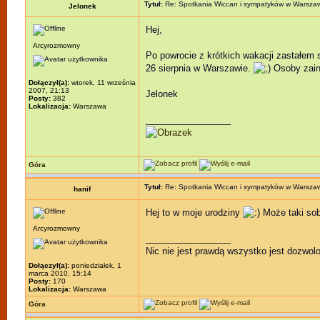
Tytuł:
Re: Spotkania Wiccan i sympatyków w Warsza
Jelonek
Hej,
Arcyrozmowny
Po powrocie z krótkich wakacji zastałem 
26 sierpnia w Warszawie.
Osoby zain
Dołączył(a):
wtorek, 11 września
2007, 21:13
Jelonek
Posty:
382
Lokalizacja:
Warszawa
_________________
Góra
Tytuł:
Re: Spotkania Wiccan i sympatyków w Warsza
hanif
Hej to w moje urodziny
Może taki sob
Arcyrozmowny
_________________
Nic nie jest prawdą wszystko jest dozwol
Dołączył(a):
poniedziałek, 1
marca 2010, 15:14
Posty:
170
Lokalizacja:
Warszawa
Góra