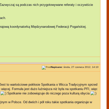
 Zazwyczaj są podczas nich przygotowywane referaty i oczywiście
gach.
 krajową koordynatorką Międzynarodowej Federacji Pogańskiej.
Napisane:
środa, 27 czerwca 2012, 14:10
Jest to wartościowe pokłosie Spotkania o Wicca Tradycyjnym sprzed
więcej. Formuła jest dużo luźniejsza niż była na spotkaniu PFI, więc
e
Spotkanie nie zobowiązuje do niczego poza kulturą obycia
jnym w Polsce. Od dwóch i pół roku takie spotkania organizuje w