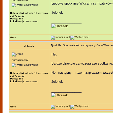
Lipcowe spotkanie Wiccan i sympatyków o
Jelonek
Dołączył(a):
wtorek, 11 września
2007, 21:13
Posty:
382
_________________
Lokalizacja:
Warszawa
Góra
Tytuł:
Re: Spotkania Wiccan i sympatyków w Warsza
Jelonek
Hej,
Arcyrozmowny
Bardzo dziękuję za wczorajsze spotkanie
No i następnym razem zapraszam
wszyst
Dołączył(a):
wtorek, 11 września
2007, 21:13
Posty:
382
Jelonek
Lokalizacja:
Warszawa
_________________
Góra