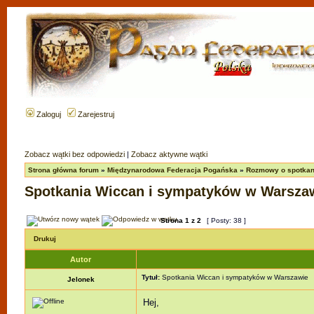
Zaloguj
Zarejestruj
Zobacz wątki bez odpowiedzi
|
Zobacz aktywne wątki
Strona główna forum
»
Międzynarodowa Federacja Pogańska
»
Rozmowy o spotkan
Spotkania Wiccan i sympatyków w Warsza
Strona
1
z
2
[ Posty: 38 ]
Drukuj
Autor
Tytuł:
Spotkania Wiccan i sympatyków w Warszawie
Jelonek
Hej,