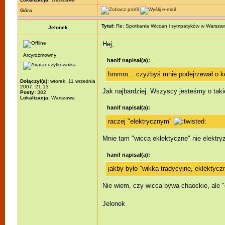
Góra
Tytuł:
Re: Spotkania Wiccan i sympatyków w Warsza
Jelonek
Hej,
Arcyrozmowny
hanif napisał(a):
hmmm... czyżbyś mnie podejrzewał o k
Dołączył(a):
wtorek, 11 września
2007, 21:13
Jak najbardziej. Wszyscy jesteśmy o taki
Posty:
382
Lokalizacja:
Warszawa
hanif napisał(a):
raczej "elektrycznym"
Mnie tam "wicca eklektyczne" nie elektry
hanif napisał(a):
jakby było "wikka tradycyjne, eklektyczn
Nie wiem, czy wicca bywa chaockie, ale 
Jelonek
_________________