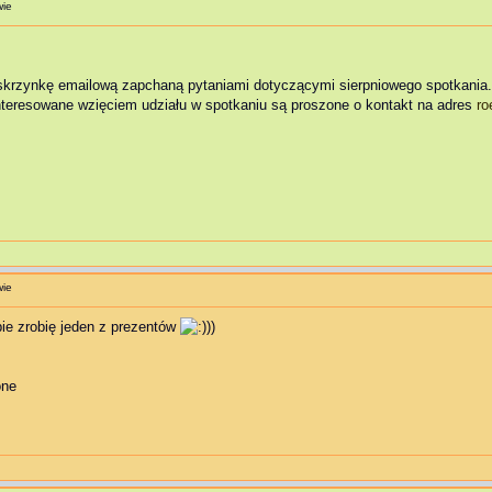
wie
skrzynkę emailową zapchaną pytaniami dotyczącymi sierpniowego spotkania. S
teresowane wzięciem udziału w spotkaniu są proszone o kontakt na adres
ro
wie
ie zrobię jeden z prezentów
))
one