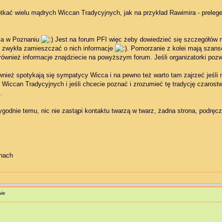
tkać wielu mądrych Wiccan Tradycyjnych, jak na przykład Rawimira - prele
cca w Poznaniu
Jest na forum PFI więc żeby dowiedzieć się szczegółów mo
e zwykła zamieszczać o nich informacje
. Pomorzanie z kolei mają szans
również informacje znajdziecie na powyższym forum. Jeśli organizatorki pozwo
nież spotykają się sympatycy Wicca i na pewno też warto tam zajrzeć jeśli 
Wiccan Tradycyjnych i jeśli chcecie poznać i zrozumieć tę tradycję czarostwa
.
godnie temu, nic nie zastąpi kontaktu twarzą w twarz, żadna strona, podrę
nach
wie