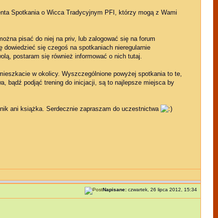
genta Spotkania o Wicca Tradycyjnym PFI, którzy mogą z Wami
żna pisać do niej na priv, lub zalogować się na forum
ę dowiedzieć się czegoś na spotkaniach nieregularnie
lą, postaram się również informować o nich tutaj.
mieszkacie w okolicy. Wyszczególnione powyżej spotkania to te,
, bądź podjąć trening do inicjacji, są to najlepsze miejsca by
cznik ani książka. Serdecznie zapraszam do uczestnictwa
Napisane:
czwartek, 26 lipca 2012, 15:34