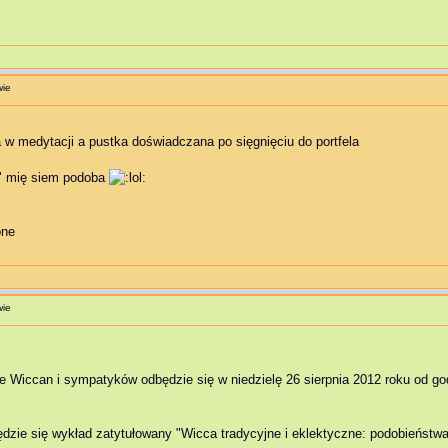
wie
w medytacji a pustka doświadczana po sięgnięciu do portfela
a" mię siem podoba
one
wie
e Wiccan i sympatyków odbędzie się w niedzielę 26 sierpnia 2012 roku od go
ie się wykład zatytułowany "Wicca tradycyjne i eklektyczne: podobieństwa 