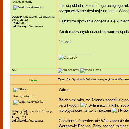
Arcyrozmowny
Tak się składa, że od lutego ubiegłego 
przeprowadzane dyskusje na temat Wicca
Dołączył(a):
wtorek, 11 września
2007, 21:13
Najbliższe spotkanie odbędzie się w nied
Posty:
382
Lokalizacja:
Warszawa
Zainteresowanych uczestnictwem w spotka
Jelonek
_________________
Góra
Tytuł:
Re: Spotkania Wiccan i sympatyków w Warsza
Luiza
Witam!
Koordynator PFI
Bardzo mi miło, że Jelonek zgodził się 
paru tygodni
Byłam już na kilku spotk
nie wyjdziecie aż tak zmęczeni
Prawi
Dołączył(a):
czwartek, 13 maja
2010, 15:06
Posty:
232
Chciałam też serdecznie Was zaprosić do 
Lokalizacja:
Warszawa
Warszawie Enenna. Żeby poznać miejsce i 