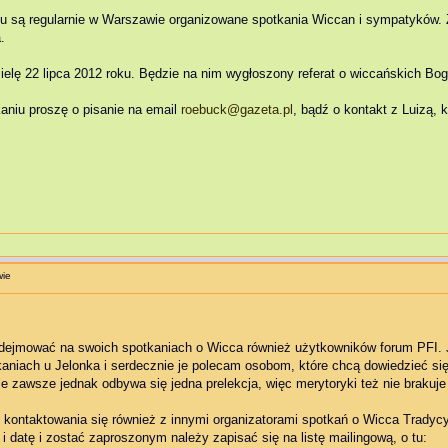
roku są regularnie w Warszawie organizowane spotkania Wiccan i sympatyków.
.
zielę 22 lipca 2012 roku. Będzie na nim wygłoszony referat o wiccańskich Bo
niu proszę o pisanie na email
roebuck@gazeta.pl
, bądź o kontakt z Luizą,
wie
podejmować na swoich spotkaniach o Wicca również użytkowników forum PFI. 
aniach u Jelonka i serdecznie je polecam osobom, które chcą dowiedzieć się 
e zawsze jednak odbywa się jedna prelekcja, więc merytoryki też nie brakuj
kontaktowania się również z innymi organizatorami spotkań o Wicca Tradycy
datę i zostać zaproszonym należy zapisać się na listę mailingową, o tu: