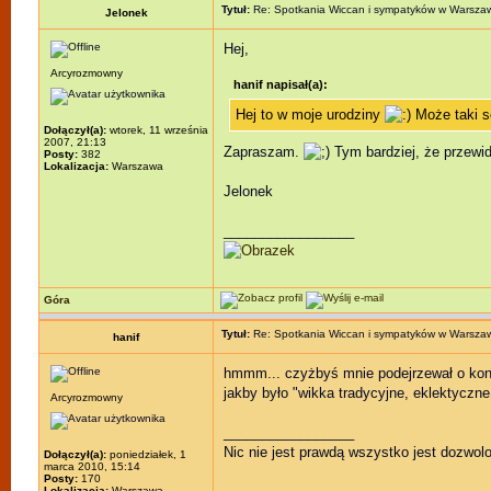
Tytuł:
Re: Spotkania Wiccan i sympatyków w Warsza
Jelonek
Hej,
Arcyrozmowny
hanif napisał(a):
Hej to w moje urodziny
Może taki s
Dołączył(a):
wtorek, 11 września
2007, 21:13
Zapraszam.
Tym bardziej, że przewid
Posty:
382
Lokalizacja:
Warszawa
Jelonek
_________________
Góra
Tytuł:
Re: Spotkania Wiccan i sympatyków w Warsza
hanif
hmmm... czyżbyś mnie podejrzewał o kon
jakby było "wikka tradycyjne, eklektyczne
Arcyrozmowny
_________________
Nic nie jest prawdą wszystko jest dozwol
Dołączył(a):
poniedziałek, 1
marca 2010, 15:14
Posty:
170
Lokalizacja:
Warszawa