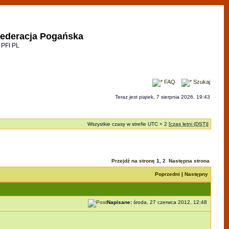
ederacja Pogańska
 PFI PL
FAQ
Szukaj
Teraz jest piątek, 7 sierpnia 2026, 19:43
Wszystkie czasy w strefie UTC + 2 [
czas letni (DST)
]
Przejdź na stronę
1
,
2
Następna strona
Poprzedni
|
Następny
Napisane:
środa, 27 czerwca 2012, 12:48