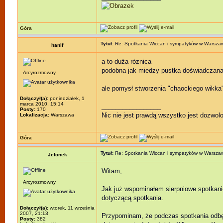
Góra
Tytuł:
Re: Spotkania Wiccan i sympatyków w Warsza
hanif
a to duża róznica
podobna jak miedzy pustka doświadczana 
Arcyrozmowny
ale pomysł stworzenia "chaockiego wikk
Dołączył(a):
poniedziałek, 1
marca 2010, 15:14
_________________
Posty:
170
Nic nie jest prawdą wszystko jest dozwol
Lokalizacja:
Warszawa
Góra
Tytuł:
Re: Spotkania Wiccan i sympatyków w Warsza
Jelonek
Witam,
Arcyrozmowny
Jak już wspominałem sierpniowe spotkani
dotyczącą spotkania.
Dołączył(a):
wtorek, 11 września
2007, 21:13
Przypominam, że podczas spotkania odbędz
Posty:
382