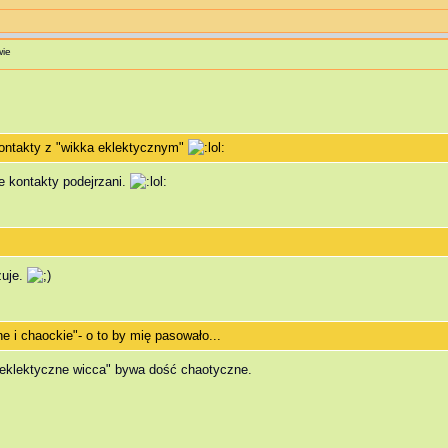
wie
ontakty z "wikka eklektycznym"
e kontakty podejrzani.
zuje.
e i chaockie"- o to by mię pasowało...
"eklektyczne wicca" bywa dość chaotyczne.