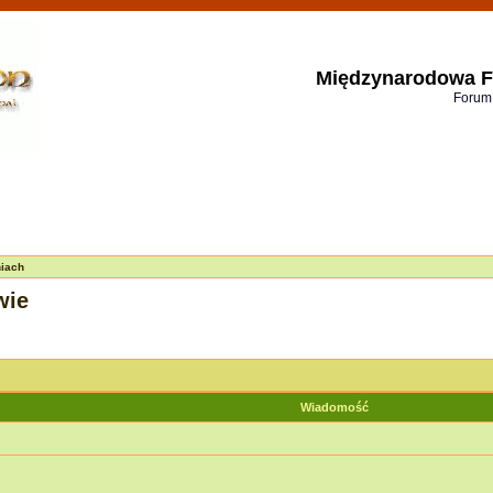
Międzynarodowa F
Forum
iach
wie
Wiadomość