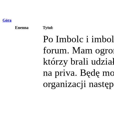
Góra
Enenna
Tytuł:
Po Imbolc i imbo
forum. Mam ogrom
którzy brali udzi
na priva. Będę mo
organizacji nastę