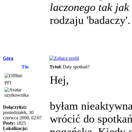
laczonego tak jak 
rodzaju 'badaczy'.
Góra
Tin
Tytuł:
Daty spotkań?
Hej,
PFI
byłam nieaktywna 
Dołączył(a):
poniedziałek, 30
wrócić do spotka
czerwca 2008, 02:07
Posty:
1825
pogańską. Kiedy o
Lokalizacja: