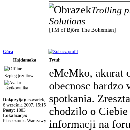
Trolling 
Solutions
[TM of Björn The Bohemian]
Góra
Hajdamaka
Tytuł:
eMeMko, akurat o
Szpieg jezuitów
obecnosc bardzo 
spotkania. Zreszt
Dołączył(a):
czwartek,
6 września 2007, 15:15
chodzilo o Ciebie
Posty:
1883
Lokalizacja:
informacji na for
Piaseczno k. Warszawy