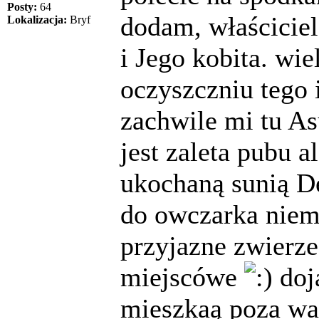
Posty:
64
dodam, właściciel
Lokalizacja:
Bryf
i Jego kobita. wi
oczyszczniu tego
zachwile mi tu As
jest zaleta pubu 
ukochaną sunią D
do owczarka niem
przyjazne zwierz
miejscówe
doja
mieszkaą poza w