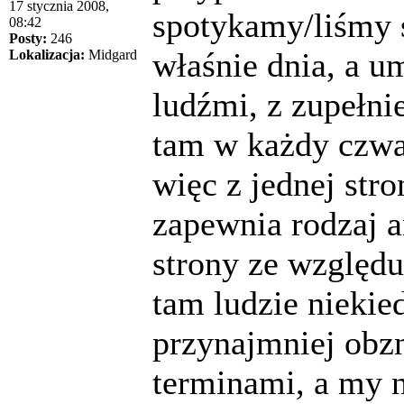
17 stycznia 2008,
spotykamy/liśmy s
08:42
Posty:
246
właśnie dnia, a u
Lokalizacja:
Midgard
ludźmi, z zupełnie
tam w każdy czwa
więc z jednej str
zapewnia rodzaj a
strony ze względu 
tam ludzie niekie
przynajmniej obz
terminami, a my n