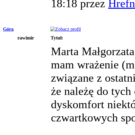
18:18 przez
Hrefn
Góra
rawimir
Tytuł:
Marta Małgorzata 
mam wrażenie (mo
związane z ostat
że należę do tych
dyskomfort niekt
czwartkowych spo