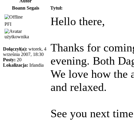
Autor
Boann Segais
Tytuł:
Hello there,
PFI
Thanks for coming 
Dołączył(a):
wtorek, 4
września 2007, 18:30
evening. Both Dag
Posty:
20
Lokalizacja:
Irlandia
We love how the a
and relaxed.
See you next time