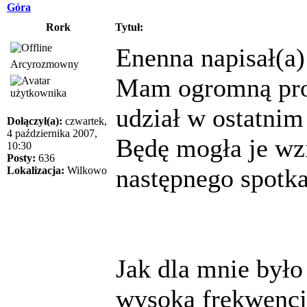
Góra
Rork
Tytuł:
Enenna napisał(a)
Arcyrozmowny
Mam ogromną proś
udział w ostatnim
Dołączył(a):
czwartek,
4 października 2007,
Będę mogła je wz
10:30
Posty:
636
następnego spotka
Lokalizacja:
Wilkowo
Jak dla mnie było
wysoka frekwencja