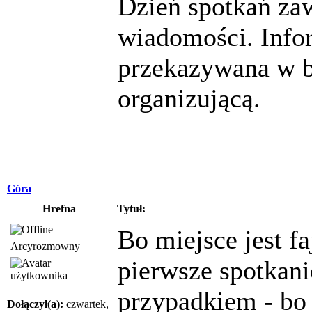
Dzień spotkań za
wiadomości. Info
przekazywana w b
organizującą.
Góra
Hrefna
Tytuł:
Bo miejsce jest fa
Arcyrozmowny
pierwsze spotkani
przypadkiem - bo
Dołączył(a):
czwartek,