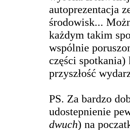
autoprezentacja z
środowisk... Możn
każdym takim spot
wspólnie poruszon
części spotkania)
przyszłość wydarz
PS. Za bardzo do
udostepnienie pe
dwuch
) na poczat