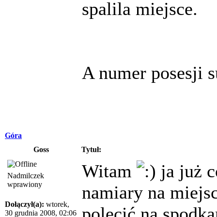
spalila miejsce.
A numer posesji 
Góra
Goss
Tytuł:
Witam
ja już 
Nadmilczek
wprawiony
namiary na miejs
Dołączył(a):
wtorek,
polecić na spodkan
30 grudnia 2008, 02:06