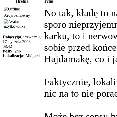
Hrefna
Tytuł:
No tak, kładę to 
Arcyrozmowny
sporo nieprzyjem
karku, to i nerwo
Dołączył(a):
czwartek,
17 stycznia 2008,
sobie przed końc
08:42
Posty:
246
Hajdamakę, co i j
Lokalizacja:
Midgard
Faktycznie, lokal
nic na to nie pora
Może bez sensu by