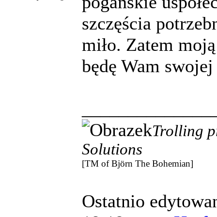
pogańskie uspołecz
szczęścia potrzeb
miło. Zatem moją 
będę Wam swojej 
______________
Trolling 
Solutions
[TM of Björn The Bohemian]
Ostatnio edytowan