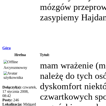
mózgów przeprowa
zasypiemy Hajda
Góra
Hrefna
Tytuł:
mam wrażenie (mo
Arcyrozmowny
należę do tych os
dyskomfort niekt
Dołączył(a):
czwartek,
17 stycznia 2008,
czwartkowych spo
08:42
Posty:
246
Lokalizacja:
Midgard