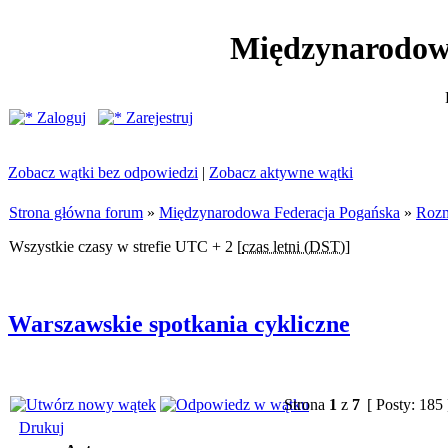
Międzynarodow
Zaloguj
Zarejestruj
Zobacz wątki bez odpowiedzi
|
Zobacz aktywne wątki
Strona główna forum
»
Międzynarodowa Federacja Pogańska
»
Rozm
Wszystkie czasy w strefie UTC + 2 [
czas letni (DST)
]
Warszawskie spotkania cykliczne
Strona
1
z
7
[ Posty: 185
Drukuj