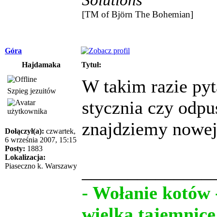
[TM of Björn The Bohemian]
Góra
Hajdamaka
Tytuł:
W takim razie pyt
Szpieg jezuitów
stycznia czy odpu
znajdziemy nowej 
Dołączył(a):
czwartek,
6 września 2007, 15:15
Posty:
1883
Lokalizacja:
______________
Piaseczno k. Warszawy
- Wołanie kotów 
wielką tajemnicę