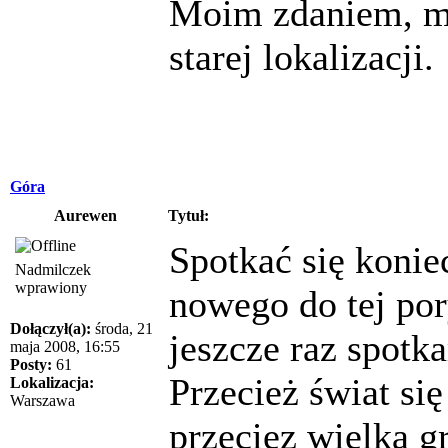
Moim zdaniem, m
starej lokalizacji.
Góra
Aurewen
Tytuł:
Spotkać się konie
Nadmilczek
wprawiony
nowego do tej por
Dołączył(a):
środa, 21
jeszcze raz spotk
maja 2008, 16:55
Posty:
61
Przecież świat się
Lokalizacja:
Warszawa
przeciez wielka g