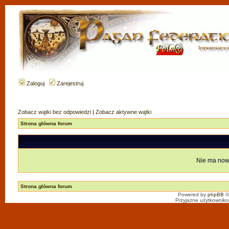
Zaloguj
Zarejestruj
Zobacz wątki bez odpowiedzi
|
Zobacz aktywne wątki
Strona główna forum
Nie ma now
Strona główna forum
Powered by
phpBB
©
Przyjazne użytkowniko