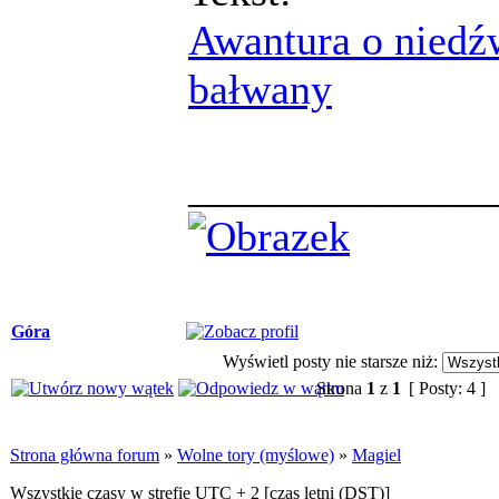
Awantura o niedźw
bałwany
______________
Góra
Wyświetl posty nie starsze niż:
Strona
1
z
1
[ Posty: 4 ]
Strona główna forum
»
Wolne tory (myślowe)
»
Magiel
Wszystkie czasy w strefie UTC + 2 [
czas letni (DST)
]