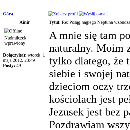
Góra
Ainir
Tytuł:
Re: Posąg nagiego Neptuna wzbudza
A mnie się tam po
Nadmilczek
wprawiony
naturalny. Moim z
Dołączył(a):
wtorek, 1
tylko dlatego, że 
maja 2012, 23:49
Posty:
49
siebie i swojej na
dzieciom oczy tr
kościołach jest p
Jezusek jest bez
Pozdrawiam wszyst