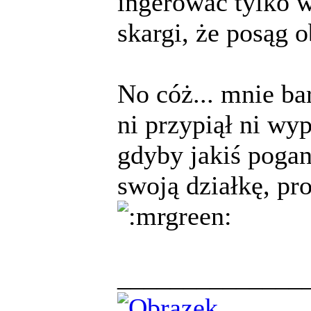
ingerować tylko w
skargi, że posąg o
No cóż... mnie bar
ni przypiął ni wy
gdyby jakiś pogan
swoją działkę, pr
______________