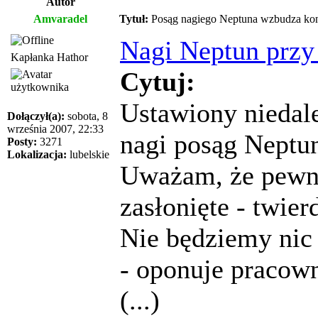
Autor
Amvaradel
Tytuł:
Posąg nagiego Neptuna wzbudza kon
Nagi Neptun przy
Kapłanka Hathor
Cytuj:
Ustawiony niedal
Dołączył(a):
sobota, 8
września 2007, 22:33
nagi posąg Neptu
Posty:
3271
Lokalizacja:
lubelskie
Uważam, że pewne
zasłonięte - twier
Nie będziemy nic 
- oponuje pracown
(...)