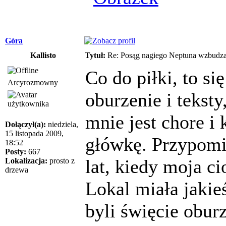
Góra
Kallisto
Tytuł:
Re: Posąg nagiego Neptuna wzbudza
Co do piłki, to s
Arcyrozmowny
oburzenie i teksty,
mnie jest chore i
Dołączył(a):
niedziela,
15 listopada 2009,
główkę. Przypomin
18:52
Posty:
667
lat, kiedy moja ci
Lokalizacja:
prosto z
drzewa
Lokal miała jakie
byli święcie obur