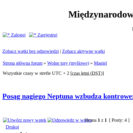
Międzynarodow
Zaloguj
Zarejestruj
Zobacz wątki bez odpowiedzi
|
Zobacz aktywne wątki
Strona główna forum
»
Wolne tory (myślowe)
»
Magiel
Wszystkie czasy w strefie UTC + 2 [
czas letni (DST)
]
Posąg nagiego Neptuna wzbudza kontrowe
Strona
1
z
1
[ Posty: 4 ]
Drukuj