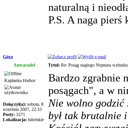
naturalną i nieod
P.S. A naga pierś 
Góra
Amvaradel
Tytuł:
Re: Posąg nagiego Neptuna wzbudza
Bardzo zgrabnie n
Kapłanka Hathor
posągach", a w ni
Nie wolno godzić 
Dołączył(a):
sobota, 8
września 2007, 22:33
był tak brutalnie
Posty:
3271
Lokalizacja:
lubelskie
Kościół zazwyczaj