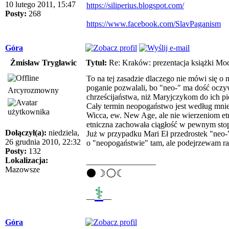
10 lutego 2011, 15:47
https://siliperius.blogspot.com/
Posty:
268
https://www.facebook.com/SlavPaganism
Góra
Żmisław Trygławic
Tytuł:
Re: Kraków: prezentacja książki Mod
To na tej zasadzie dlaczego nie mówi się o 
poganie pozwalali, bo "neo-" ma dość oczy
Arcyrozmowny
chrześcijaństwa, niż Maryjczykom do ich pie
Cały termin neopogaństwo jest według mnie
Wicca, ew. New Age, ale nie wierzeniom et
etniczna zachowała ciągłość w pewnym stop
Dołączył(a):
niedziela,
Już w przypadku Mari Eł przedrostek "neo-",
26 grudnia 2010, 22:32
o "neopogaństwie" tam, ale podejrzewam rac
Posty:
132
Lokalizacja:
_________________
Mazowsze
⚫☽⚪☾
⚕
__
__
Góra