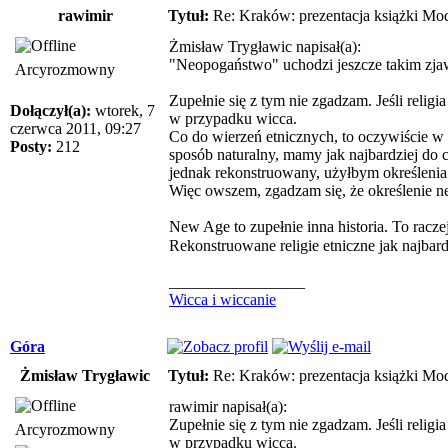
rawimir
Tytuł:
Re: Kraków: prezentacja książki Mod
Żmisław Trygławic napisał(a):
"Neopogaństwo" uchodzi jeszcze takim zja
Arcyrozmowny
Zupełnie się z tym nie zgadzam. Jeśli religi
Dołączył(a):
wtorek, 7
w przypadku wicca.
czerwca 2011, 09:27
Co do wierzeń etnicznych, to oczywiście w 
Posty:
212
sposób naturalny, mamy jak najbardziej do 
jednak rekonstruowany, użyłbym określeni
Więc owszem, zgadzam się, że określenie 
New Age to zupełnie inna historia. To racz
Rekonstruowane religie etniczne jak najbar
_________________
Wicca i wiccanie
Góra
Żmisław Trygławic
Tytuł:
Re: Kraków: prezentacja książki Mod
rawimir napisał(a):
Zupełnie się z tym nie zgadzam. Jeśli religi
Arcyrozmowny
w przypadku wicca.