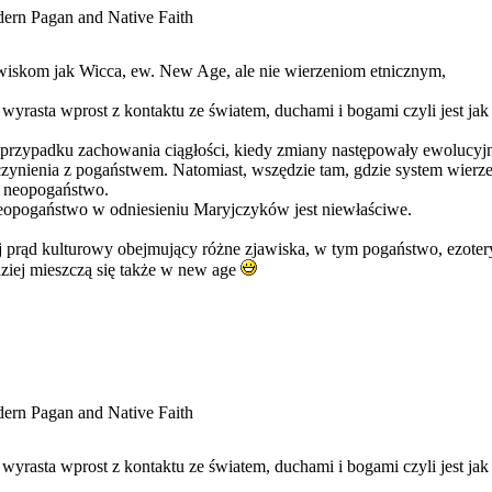
ern Pagan and Native Faith
wiskom jak Wicca, ew. New Age, ale nie wierzeniom etnicznym,
a wyrasta wprost z kontaktu ze światem, duchami i bogami czyli jest jak
przypadku zachowania ciągłości, kiedy zmiany następowały ewolucyjni
czynienia z pogaństwem. Natomiast, wszędzie tam, gdzie system wierzeń
a neopogaństwo.
neopogaństwo w odniesieniu Maryjczyków jest niewłaściwe.
ej prąd kulturowy obejmujący różne zjawiska, w tym pogaństwo, ezoter
dziej mieszczą się także w new age
ern Pagan and Native Faith
a wyrasta wprost z kontaktu ze światem, duchami i bogami czyli jest jak