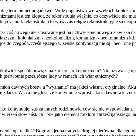
lubię terminu neopogaństwo. Wolę pogaństwo we wszelkich kontekstach
nizmami jest ten kłopot, że rekonstruują właśnie, co oczywiście nie mus
cja vs brak rekenstrukcji to wówczas religie rekonstrukcyjne sa neo
cza coś nowego ale stosowane jest na uchwycenie nowego zjawiska na
eofaszyzm, kolonializm - neokolonializm, komunizm - neokomunizm itd.
ące do czegoś wcześniejszego w sensie kontynuacji nie są "neo" one 
jakikolwiek sposób powiązana z rekonstrukcjonizmem? Nie używa się np
h pierwotnie przez różne ludy w ramach ich wiar etnicznych?
imion dawnych bóstw a "wyznanie" ma jakieś własne, oryginalne. Aku
się zdarza. Wicca nie głosi, że kontynuuje wprost jakieś dawne wierzeni
 tylko kontynuuję, zaś za innych rodzimowierców się nie wypowiadam.
wierzeń słowiańskich? Nie jako element folkloru chrześcijańskiego lud
jrzenie np. na ilość Bogów i jedna tradycja drugiej nierówna, dlatego