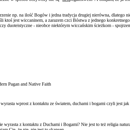
jrzenie np. na ilość Bogów i jedna tradycja drugiej nierówna, dlatego
śli ktoś jest wiccaninem, a zarazem czci Bóstwa z jednego konkretneg
 czy duoteistyczne - nieobce niektórym wiccańskim ścieżkom - spojrze
ern Pagan and Native Faith
a wyrasta wprost z kontaktu ze światem, duchami i bogami czyli jest jak
 wyrasta z kontaktu z Duchami i Bogami? Nie jest to też religia natura
am Cię, że nie, nie jest to skansen.