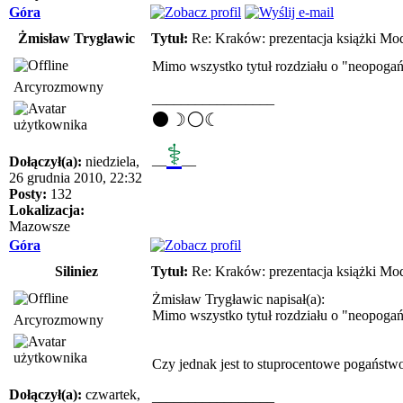
Góra
Żmisław Trygławic
Tytuł:
Re: Kraków: prezentacja książki Mod
Mimo wszystko tytuł rozdziału o "neopogańs
Arcyrozmowny
_________________
⚫☽⚪☾
⚕
__
__
Dołączył(a):
niedziela,
26 grudnia 2010, 22:32
Posty:
132
Lokalizacja:
Mazowsze
Góra
Siliniez
Tytuł:
Re: Kraków: prezentacja książki Mod
Żmisław Trygławic napisał(a):
Mimo wszystko tytuł rozdziału o "neopogańs
Arcyrozmowny
Czy jednak jest to stuprocentowe pogaństw
Dołączył(a):
czwartek,
_________________