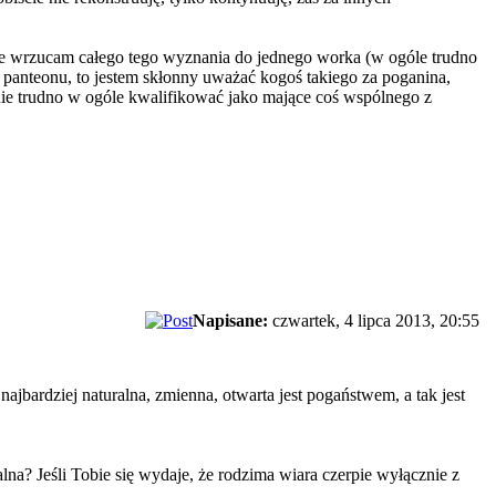
 nie wrzucam całego tego wyznania do jednego worka (w ogóle trudno
o panteonu, to jestem skłonny uważać kogoś takiego za poganina,
nie trudno w ogóle kwalifikować jako mające coś wspólnego z
Napisane:
czwartek, 4 lipca 2013, 20:55
 najbardziej naturalna, zmienna, otwarta jest pogaństwem, a tak jest
lna? Jeśli Tobie się wydaje, że rodzima wiara czerpie wyłącznie z