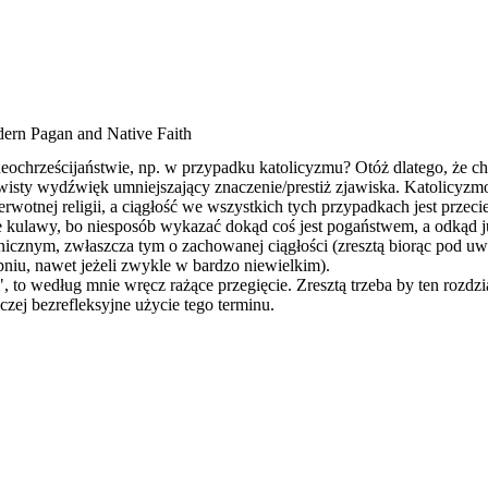
ern Pagan and Native Faith
neochrześcijaństwie, np. w przypadku katolicyzmu? Otóż dlatego, że chr
wisty wydźwięk umniejszający znaczenie/prestiż zjawiska. Katolicyz
rwotnej religii, a ciągłość we wszystkich tych przypadkach jest przec
 kulawy, bo niesposób wykazać dokąd coś jest pogaństwem, a odkąd j
nicznym, zwłaszcza tym o zachowanej ciągłości (zresztą biorąc pod u
niu, nawet jeżeli zwykle w bardzo niewielkim).
 to według mnie wręcz rażące przegięcie. Zresztą trzeba by ten rozdzi
zej bezrefleksyjne użycie tego terminu.