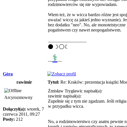
rodzimowierców się nie wypowiadam.
Wiem też, że w wicca bardzo różne jest spo
uważać wiccę za jakieś jedno wyznanie). Je
bez dodatku "neo". No, ale monoteistyczne
pogaństwem czy nawet neopogaństwem.
_________________
⚫☽⚪☾
⚕
__
__
Góra
rawimir
Tytuł:
Re: Kraków: prezentacja książki Mod
Żmisław Trygławic napisał(a):
rawimir napisał(a):
Arcyrozmowny
Zupełnie się z tym nie zgadzam. Jeśli religi
w przypadku wicca.
Dołączył(a):
wtorek, 7
czerwca 2011, 09:27
Posty:
212
No, a rodzimowierstwo czy asatru pewnie nie
kronik i zapisów etnograficznych, to zapewni