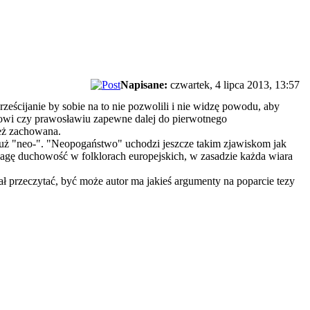
Napisane:
czwartek, 4 lipca 2013, 13:57
ześcijanie by sobie na to nie pozwolili i nie widzę powodu, aby
mowi czy prawosławiu zapewne dalej do pierwotnego
ież zachowana.
uż "neo-". "Neopogaństwo" uchodzi jeszcze takim zjawiskom jak
wagę duchowość w folklorach europejskich, w zasadzie każda wiara
ał przeczytać, być może autor ma jakieś argumenty na poparcie tezy