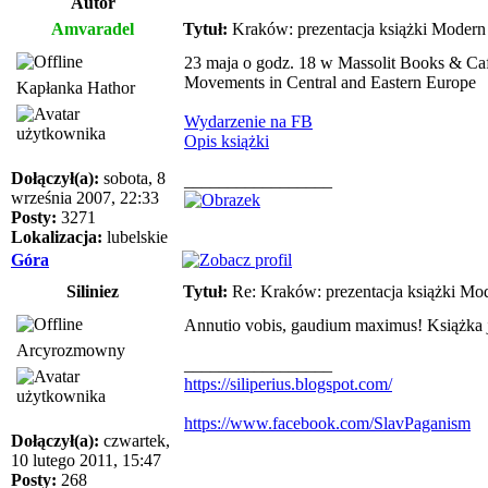
Autor
Amvaradel
Tytuł:
Kraków: prezentacja książki Modern 
23 maja o godz. 18 w Massolit Books & Cafe
Movements in Central and Eastern Europe
Kapłanka Hathor
Wydarzenie na FB
Opis książki
Dołączył(a):
sobota, 8
_________________
września 2007, 22:33
Posty:
3271
Lokalizacja:
lubelskie
Góra
Siliniez
Tytuł:
Re: Kraków: prezentacja książki Mod
Annutio vobis, gaudium maximus! Książka j
Arcyrozmowny
_________________
https://siliperius.blogspot.com/
https://www.facebook.com/SlavPaganism
Dołączył(a):
czwartek,
10 lutego 2011, 15:47
Posty:
268