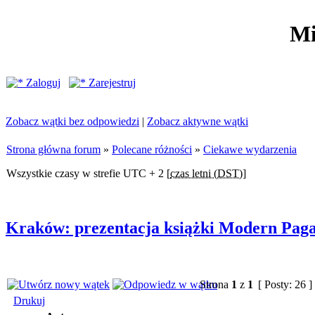
Mi
Zaloguj
Zarejestruj
Zobacz wątki bez odpowiedzi
|
Zobacz aktywne wątki
Strona główna forum
»
Polecane różności
»
Ciekawe wydarzenia
Wszystkie czasy w strefie UTC + 2 [
czas letni (DST)
]
Kraków: prezentacja książki Modern Paga
Strona
1
z
1
[ Posty: 26 ]
Drukuj