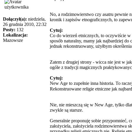
No, a rodzimowierstwo czy asatru pewnie nie
Dołączył(a):
niedziela,
kronik i zapisów etnograficznych, to zapewni
26 grudnia 2010, 22:32
Posty:
132
Cytuj:
Lokalizacja:
Co do wierzeń etnicznych, to oczywiście w 
Mazowsze
sposób naturalny, mamy jak najbardziej do 
jednak rekonstruowany, użyłbym określeni
Zatem z drugiej strony - wicca nie jest w 
ogóle z tradycji magicznych praktykowanyc
Cytuj:
New Age to zupełnie inna historia. To racz
Rekonstruowane religie etniczne jak najbar
Nie, nie mieszczą się w New Age, tylko dla
zwykle są starsze.
Generalnie proponuję sobie przypomnieć, c
założyciela, założyciela rodzimowierstwa s
przypadku religii etnicznych nie. Religie et