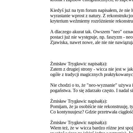
Kiedyś już na tym forum napisałem, że nie 
wyrastanie wprost z natury. Z rekonstrukcjo
kryterium weźmiemy rozróżnienie rekonstruk
A dlaczego akurat tak. Owszem "neo" ozna
postaci już nie występuje, np. faszyzm - n
Zjawiska, nawet nowe, ale nie nie nawiązuj
Żmisław Trygławic napisał(a):
Zatem z drugiej strony - wicca nie jest w 
ogóle z tradycji magicznych praktykowanyc
Nie chodzi o to, że "neo-wyznanie" używa 
pogaństwa. To się zdarzało często. I nadal 
Żmisław Trygławic napisał(a):
Pomijam, że ja osobiście nie rekonstruuję,
Co kontynuujesz? Gdzie przetrwała ciągłość 
Żmisław Trygławic napisał(a):
Wiem też, że w wicca bardzo różne jest spo