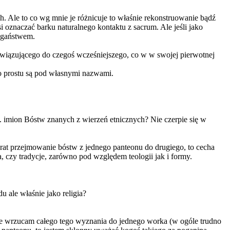
. Ale to co wg mnie je różnicuje to właśnie rekonstruowanie bądź
i oznaczać barku naturalnego kontaktu z sacrum. Ale jeśli jako
pogaństwem.
wiązującego do czegoś wcześniejszego, co w w swojej pierwotnej
po prostu są pod własnymi nazwami.
. imion Bóstw znanych z wierzeń etnicznych? Nie czerpie się w
rat przejmowanie bóstw z jednego panteonu do drugiego, to cecha
a, czy tradycje, zarówno pod względem teologii jak i formy.
u ale właśnie jako religia?
 nie wrzucam całego tego wyznania do jednego worka (w ogóle trudno