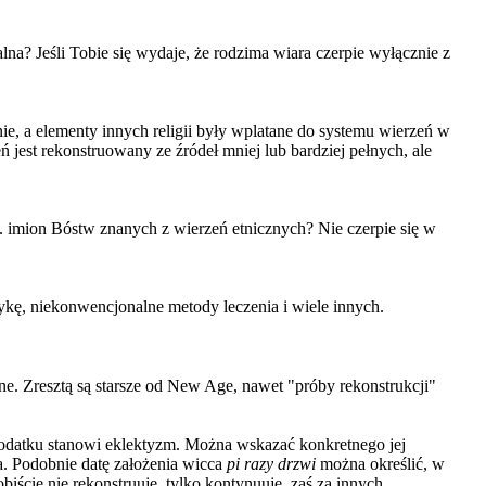
lna? Jeśli Tobie się wydaje, że rodzima wiara czerpie wyłącznie z
e, a elementy innych religii były wplatane do systemu wierzeń w
 jest rekonstruowany ze źródeł mniej lub bardziej pełnych, ale
. imion Bóstw znanych z wierzeń etnicznych? Nie czerpie się w
ykę, niekonwencjonalne metody leczenia i wiele innych.
ne. Zresztą są starsze od New Age, nawet "próby rekonstrukcji"
 dodatku stanowi eklektyzm. Można wskazać konkretnego jej
a. Podobnie datę założenia wicca
pi razy drzwi
można określić, w
iście nie rekonstruuję, tylko kontynuuję, zaś za innych