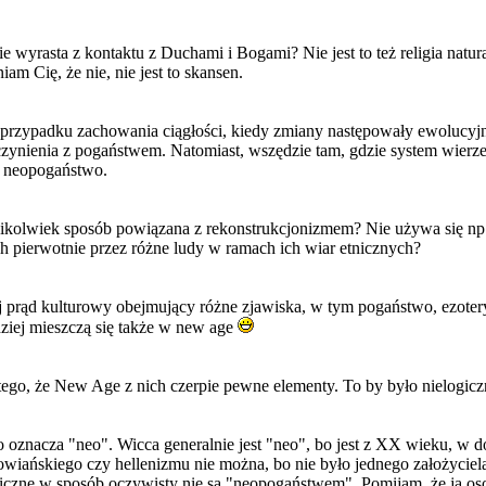
 wyrasta z kontaktu z Duchami i Bogami? Nie jest to też religia natura
am Cię, że nie, nie jest to skansen.
przypadku zachowania ciągłości, kiedy zmiany następowały ewolucyjni
czynienia z pogaństwem. Natomiast, wszędzie tam, gdzie system wierzeń
a neopogaństwo.
jakikolwiek sposób powiązana z rekonstrukcjonizmem? Nie używa się np
h pierwotnie przez różne ludy w ramach ich wiar etnicznych?
ej prąd kulturowy obejmujący różne zjawiska, w tym pogaństwo, ezoter
dziej mieszczą się także w new age
tego, że New Age z nich czerpie pewne elementy. To by było nielogicz
o oznacza "neo". Wicca generalnie jest "neo", bo jest z XX wieku, w
łowiańskiego czy hellenizmu nie można, bo nie było jednego założyciel
niczne w sposób oczywisty nie są "
neo
pogaństwem". Pomijam, że ja osob