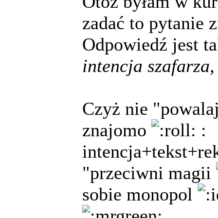
Otóż byłam w kur
zadać to pytanie
Odpowiedź jest tak
intencja szafarza
Czyż nie "powala
znajomo
:
intencja+tekst+re
"przeciwni magii
sobie monopol