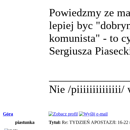
Powiedzmy ze mam
lepiej byc "dobr
komunista" - to 
Sergiusza Piaseck
______________
Nie /piiiiiiiiiiiii
Góra
piastunka
Tytuł:
Re: TYDZIEŃ APOSTAZJI: 16-22 m