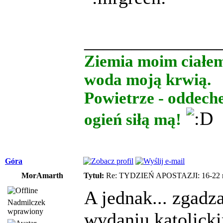
______________
Ziemia moim ciałe
woda moją krwią.
Powietrze - oddech
ogień siłą mą!
Góra
MorAmarth
Tytuł:
Re: TYDZIEŃ APOSTAZJI: 16-22 m
A jednak... zgadz
Nadmilczek
wprawiony
wydaniu katolick