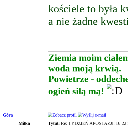
kościele to była k
a nie żadne kwestie
______________
Ziemia moim ciałe
woda moją krwią.
Powietrze - oddech
ogień siłą mą!
Góra
Miłka
Tytuł:
Re: TYDZIEŃ APOSTAZJI: 16-22 m