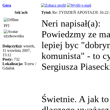
Góra
Sek'ach
Tytuł:
Re: TYDZIEŃ APOSTAZJI: 16-22 m
Neri napisał(a):
PFI
Powiedzmy ze mam
lepiej byc "dobr
Dołączył(a):
wtorek,
11 września 2007,
komunista" - to 
15:12
Posty:
732
Sergiusza Piaseck
Lokalizacja:
Tczew /
Gdańsk
Świetnie. A jak t
dlaczego uważasz,