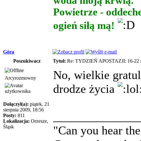
woda moją krwią.
Powietrze - oddech
ogień siłą mą!
Góra
Poszukiwacz
Tytuł:
Re: TYDZIEŃ APOSTAZJI: 16-22 m
No, wielkie gratu
Arcyrozmowny
drodze życia
Dołączył(a):
piątek, 21
sierpnia 2009, 18:56
______________
Posty:
811
Lokalizacja:
Orzesze,
"Can you hear the 
Śląsk