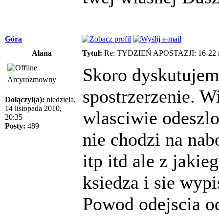
Góra
Alana
Tytuł:
Re: TYDZIEŃ APOSTAZJI: 16-22 m
Skoro dyskutujem
Arcyrozmowny
spostrzerzenie. 
Dołączył(a):
niedziela,
14 listopada 2010,
wlasciwie odeszlo 
20:35
Posty:
489
nie chodzi na nab
itp itd ale z jaki
ksiedza i sie wypi
Powod odejscia od