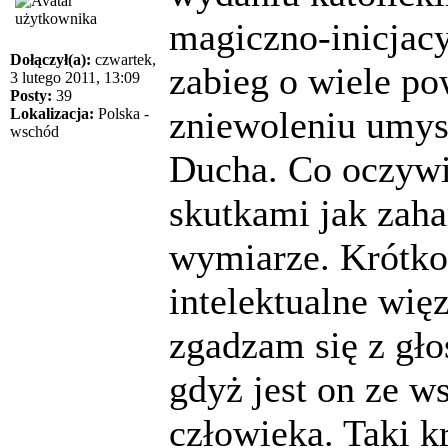
magiczno-inicjacy
Dołączył(a):
czwartek,
zabieg o wiele po
3 lutego 2011, 13:09
Posty:
39
zniewoleniu umys
Lokalizacja:
Polska -
wschód
Ducha. Co oczywi
skutkami jak zah
wymiarze. Krótko 
intelektualne wię
zgadzam się z głos
gdyż jest on ze w
człowieka. Taki k