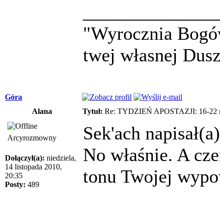
______________
"Wyrocznia Bogów
twej własnej Dusz
Góra
Alana
Tytuł:
Re: TYDZIEŃ APOSTAZJI: 16-22 m
Sek'ach napisał(a)
Arcyrozmowny
No właśnie. A cz
Dołączył(a):
niedziela,
14 listopada 2010,
tonu Twojej wypo
20:35
Posty:
489