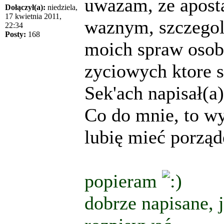
uwazam, ze aposta
Dołączył(a):
niedziela,
17 kwietnia 2011,
waznym, szczegoln
22:34
Posty:
168
moich spraw osob
zyciowych ktore 
Sek'ach napisał(a)
Co do mnie, to wy
lubię mieć porzą
popieram
dobrze napisane, j