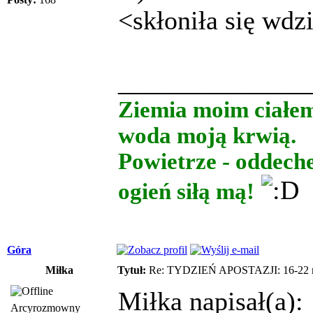
<skłoniła się wdz
______________
Ziemia moim ciałe
woda moją krwią.
Powietrze - oddech
ogień siłą mą!
Góra
Miłka
Tytuł:
Re: TYDZIEŃ APOSTAZJI: 16-22 m
Miłka napisał(a):
Arcyrozmowny