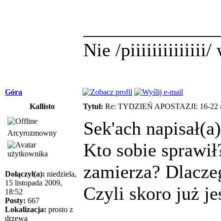
______________
Nie /piiiiiiiiiiiii
Góra
Kallisto
Tytuł:
Re: TYDZIEŃ APOSTAZJI: 16-22 m
Sek'ach napisał(a)
Arcyrozmowny
Kto sobie sprawił
zamierza? Dlacze
Dołączył(a):
niedziela,
15 listopada 2009,
Czyli skoro już j
18:52
Posty:
667
Lokalizacja:
prosto z
drzewa