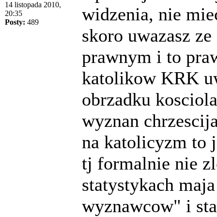
14 listopada 2010,
widzenia, nie mi
20:35
Posty:
489
skoro uwazasz ze 
prawnym i to praw
katolikow KRK uw
obrzadku kosciola
wyznan chrzescija
na katolicyzm to 
tj formalnie nie 
statystykach maja
wyznawcow" i sta