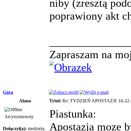
niby (zresztą podo
poprawiony akt c
______________
Zapraszam na mo
Góra
Alana
Tytuł:
Re: TYDZIEŃ APOSTAZJI: 16-22 m
Piastunka:
Arcyrozmowny
Apostazja moze b
Dołączył(a):
niedziela,