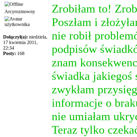
Zrobiłam to! Zrob
Arcyrozmowny
Poszłam i złożył
nie robił proble
Dołączył(a):
niedziela,
17 kwietnia 2011,
podpisów świadkó
22:34
Posty:
168
znam konsekwencj
świadka jakiegoś
zwykłam przysięga
informacje o brak
nie umiałam ukr
Teraz tylko czekać