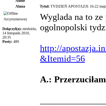
Autor
Alana
Tytuł:
TYDZIEŃ APOSTAZJI: 16-22 maja
Wyglada na to ze 
Arcyrozmowny
ogolnopolski tydz
Dołączył(a):
niedziela,
14 listopada 2010,
20:35
Posty:
489
http://apostazja.i
&Itemid=56
A.: Przerzuciła
______________