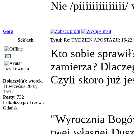
Nie /piiiiiiiiiiiii
Góra
Sek'ach
Tytuł:
Re: TYDZIEŃ APOSTAZJI: 16-22 m
Kto sobie sprawił
PFI
zamierza? Dlacze
Czyli skoro już j
Dołączył(a):
wtorek,
11 września 2007,
15:12
Posty:
732
______________
Lokalizacja:
Tczew /
Gdańsk
"Wyrocznia Bogów
twej własnej Dusz