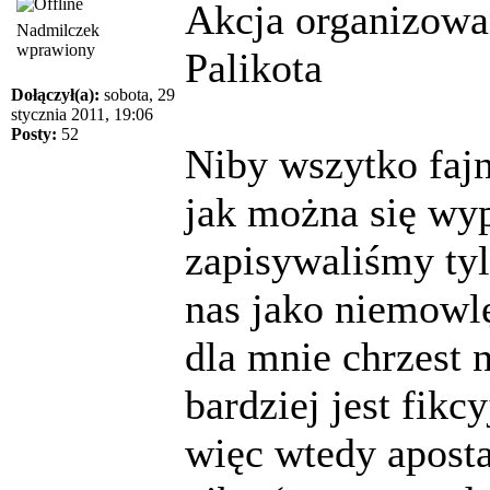
Akcja organizowa
Nadmilczek
wprawiony
Palikota
Dołączył(a):
sobota, 29
stycznia 2011, 19:06
Posty:
52
Niby wszytko fajn
jak można się wyp
zapisywaliśmy ty
nas jako niemowl
dla mnie chrzest 
bardziej jest fikc
więc wtedy aposta