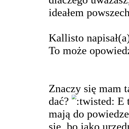
ideałem powszec
Kallisto napisał(a
To może opowiedz
Znaczy się mam tak
dać?
E t
mają do powiedze
się, bo jako urzę