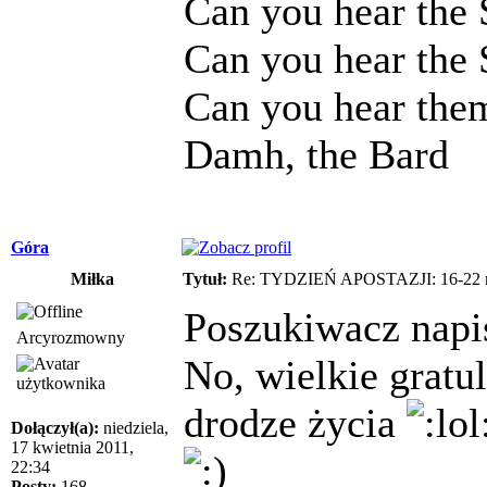
Can you hear the S
Can you hear the S
Can you hear them
Damh, the Bard
Góra
Miłka
Tytuł:
Re: TYDZIEŃ APOSTAZJI: 16-22 m
Poszukiwacz napis
Arcyrozmowny
No, wielkie gratu
drodze życia
Dołączył(a):
niedziela,
17 kwietnia 2011,
22:34
Posty:
168