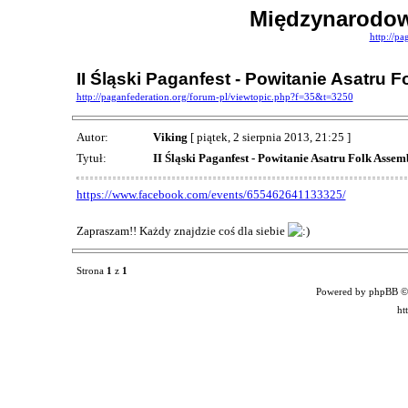
Międzynarodow
http://pa
II Śląski Paganfest - Powitanie Asatru 
http://paganfederation.org/forum-pl/viewtopic.php?f=35&t=3250
Autor:
Viking
[ piątek, 2 sierpnia 2013, 21:25 ]
Tytuł:
II Śląski Paganfest - Powitanie Asatru Folk Assem
https://www.facebook.com/events/655462641133325/
Zapraszam!! Każdy znajdzie coś dla siebie
Strona
1
z
1
Powered by phpBB ©
ht