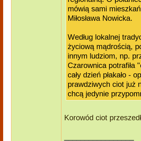
mówią sami mieszkańc
Miłosława Nowicka.
Według lokalnej tradyc
życiową mądrością, po
innym ludziom, np. prz
Czarownica potrafiła "
cały dzień płakało - o
prawdziwych ciot już 
chcą jedynie przypomn
Korowód ciot przeszed
_________________