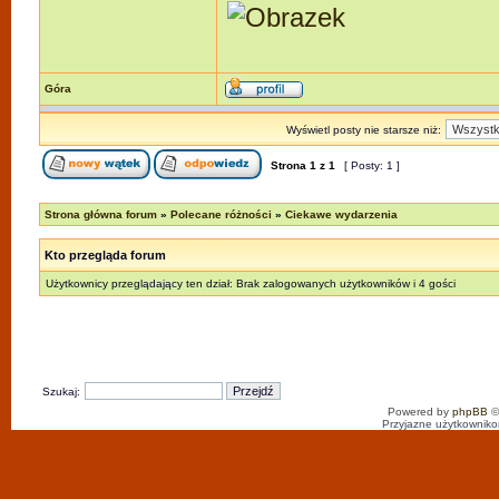
Góra
Wyświetl posty nie starsze niż:
Strona
1
z
1
[ Posty: 1 ]
Strona główna forum
»
Polecane różności
»
Ciekawe wydarzenia
Kto przegląda forum
Użytkownicy przeglądający ten dział: Brak zalogowanych użytkowników i 4 gości
Szukaj:
Powered by
phpBB
©
Przyjazne użytkowniko