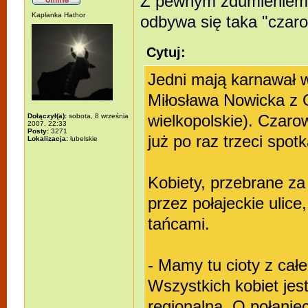
Z pewnym zdumieniem 
Kapłanka Hathor
odbywa się taka "czar
Cytuj:
Jedni mają karnawał w
Miłosława Nowicka z 
Dołączył(a):
sobota, 8 września
wielkopolskie). Czarow
2007, 22:33
Posty:
3271
już po raz trzeci spot
Lokalizacja:
lubelskie
Kobiety, przebrane z
przez połajeckie ulic
tańcami.
- Mamy tu cioty z całe
Wszystkich kobiet jes
regionalną. O połaniec