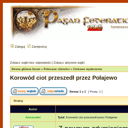
Zaloguj
Zarejestruj
Zobacz wątki bez odpowiedzi
|
Zobacz aktywne wątki
Strona główna forum
»
Polecane różności
»
Ciekawe wydarzenia
Korowód ciot przeszedł przez Połajewo
Strona
1
z
1
[ Posty: 1 ]
Drukuj
Autor
Amvaradel
Tytuł:
Korowód ciot przeszedł przez Połajewo