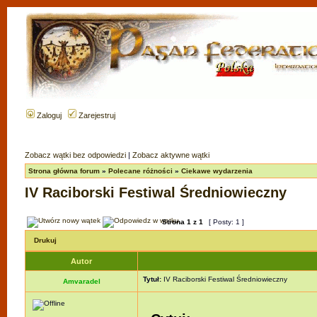
Zaloguj
Zarejestruj
Zobacz wątki bez odpowiedzi
|
Zobacz aktywne wątki
Strona główna forum
»
Polecane różności
»
Ciekawe wydarzenia
IV Raciborski Festiwal Średniowieczny
Strona
1
z
1
[ Posty: 1 ]
Drukuj
Autor
Tytuł:
IV Raciborski Festiwal Średniowieczny
Amvaradel