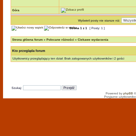
Góra
Wyświetl posty nie starsze niż:
Strona
1
z
1
[ Posty: 1 ]
Strona główna forum
»
Polecane różności
»
Ciekawe wydarzenia
Kto przegląda forum
Użytkownicy przeglądający ten dział: Brak zalogowanych użytkowników i 2 gości
Szukaj:
Powered by
phpBB
©
Przyjazne użytkowniko