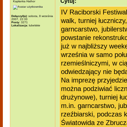
Cytuj:
Kapłanka Hathor
IV Raciborski Festiwal
Dołączył(a):
sobota, 8 września
walk, turniej łucznic
2007, 22:33
Posty:
3271
Lokalizacja:
lubelskie
garncarstwo, jubilers
powstanie rekonstruk
już w najbliższy week
września w samo połu
rzemieślniczymi, w ci
odwiedzający nie będa
Na imprezę przyjedzie
można podziwiać liczn
drużynowe), turniej ł
m.in. garncarstwo, jub
rzeźbiarski, podczas 
Światowida ze Zbrucz