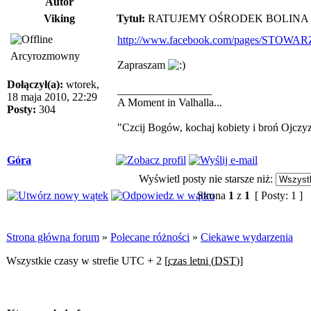
Autor
Viking
Tytuł:
RATUJEMY OŚRODEK BOLINA
http://www.facebook.com/pages/STOWARZ
Arcyrozmowny
Zapraszam
Dołączył(a):
wtorek,
_________________
18 maja 2010, 22:29
A Moment in Valhalla...
Posty:
304
"Czcij Bogów, kochaj kobiety i broń Ojczy
Góra
Wyświetl posty nie starsze niż:
Strona
1
z
1
[ Posty: 1 ]
Strona główna forum
»
Polecane różności
»
Ciekawe wydarzenia
Wszystkie czasy w strefie UTC + 2 [
czas letni (DST)
]