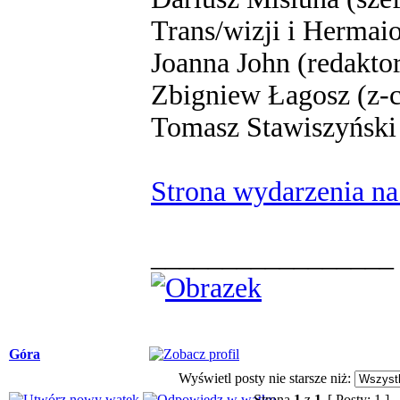
Trans/wizji i Hermai
Joanna John (redakt
Zbigniew Łagosz (z-c
Tomasz Stawiszyński (
Strona wydarzenia n
_________________
Góra
Wyświetl posty nie starsze niż:
Strona
1
z
1
[ Posty: 1 ]