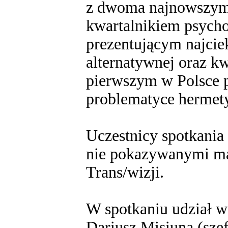
z dwoma najnowszymi
kwartalnikiem psyc
prezentującym najcie
alternatywnej oraz
pierwszym w Polsce
problematyce hermety
Uczestnicy spotkania 
nie pokazywanymi ma
Trans/wizji.
W spotkaniu udział 
Dariusz Misiuna (sze