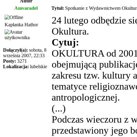
Autor
Amvaradel
Tytuł:
Spotkanie z Wydawnictwem Okultur
24 lutego odbędzie s
Kapłanka Hathor
Okultura.
Cytuj:
Dołączył(a):
sobota, 8
OKULTURA od 2001 r
września 2007, 22:33
Posty:
3271
obejmującą publikacj
Lokalizacja:
lubelskie
zakresu tzw. kultury 
tematyce religioznawc
antropologicznej.
(...)
Podczas wieczoru z
przedstawiony jego b