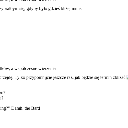
wybrałbym się, gdyby było gdzieś bliżej mnie.
dków, a współczesne wierzenia
rzejdę. Tylko przypomnijcie jeszcze raz, jak będzie się termin zbliżać
ou?
u?
 sing?" Damh, the Bard