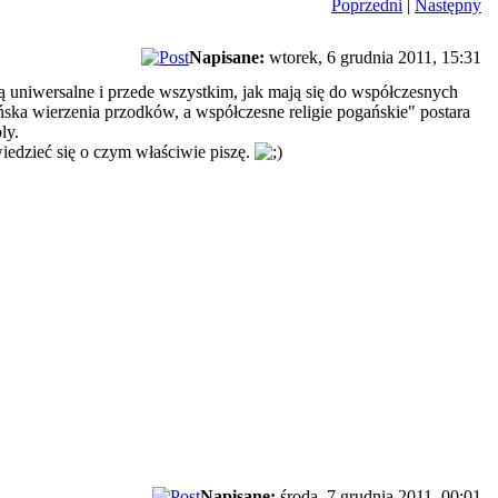
Poprzedni
|
Następny
Napisane:
wtorek, 6 grudnia 2011, 15:31
ą uniwersalne i przede wszystkim, jak mają się do współczesnych
ńska wierzenia przodków, a współczesne religie pogańskie" postara
ly.
iedzieć się o czym właściwie piszę.
Napisane:
środa, 7 grudnia 2011, 00:01