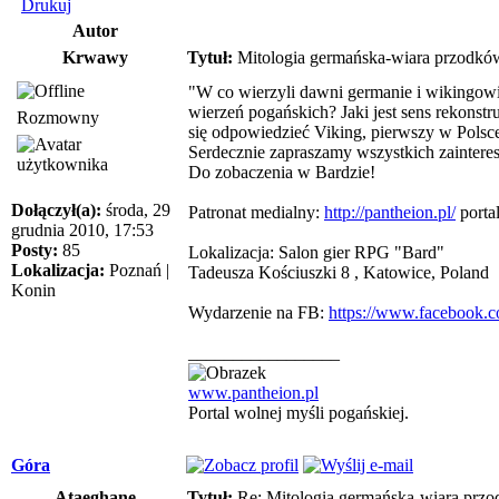
Drukuj
Autor
Krwawy
Tytuł:
Mitologia germańska-wiara przodków
"W co wierzyli dawni germanie i wikingowie
wierzeń pogańskich? Jaki jest sens rekonst
Rozmowny
się odpowiedzieć Viking, pierwszy w Polsc
Serdecznie zapraszamy wszystkich zainteres
Do zobaczenia w Bardzie!
Dołączył(a):
środa, 29
Patronat medialny:
http://pantheion.pl/
portal
grudnia 2010, 17:53
Posty:
85
Lokalizacja: Salon gier RPG "Bard"
Lokalizacja:
Poznań |
Tadeusza Kościuszki 8 , Katowice, Poland
Konin
Wydarzenie na FB:
https://www.facebook.
_________________
www.pantheion.pl
Portal wolnej myśli pogańskiej.
Góra
Ataeghane
Tytuł:
Re: Mitologia germańska-wiara przo