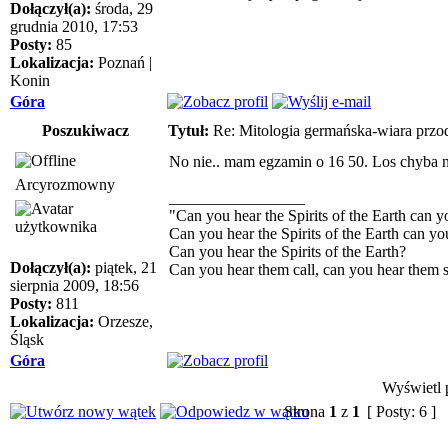
Dołączył(a):
środa, 29
grudnia 2010, 17:53
Posty:
85
Lokalizacja:
Poznań |
Konin
Góra
Poszukiwacz
Tytuł:
Re: Mitologia germańska-wiara przo
No nie.. mam egzamin o 16 50. Los chyba nie
Arcyrozmowny
_________________
"Can you hear the Spirits of the Earth can y
Can you hear the Spirits of the Earth can yo
Can you hear the Spirits of the Earth?
Dołączył(a):
piątek, 21
Can you hear them call, can you hear them
sierpnia 2009, 18:56
Posty:
811
Lokalizacja:
Orzesze,
Śląsk
Góra
Wyświetl p
Strona
1
z
1
[ Posty: 6 ]