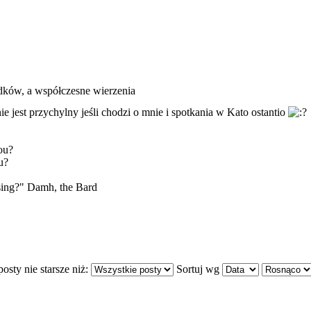
dków, a współczesne wierzenia
 jest przychylny jeśli chodzi o mnie i spotkania w Kato ostantio
ou?
u?
 sing?" Damh, the Bard
osty nie starsze niż:
Sortuj wg