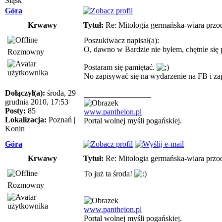
Śląsk
Góra
Krwawy
Tytuł:
Re: Mitologia germańska-wiara przo
Poszukiwacz napisał(a):
O, dawno w Bardzie nie byłem, chętnie się p
Rozmowny
Postaram się pamiętać.
No zapisywać się na wydarzenie na FB i z
Dołączył(a):
środa, 29
_________________
grudnia 2010, 17:53
Posty:
85
www.pantheion.pl
Lokalizacja:
Poznań |
Portal wolnej myśli pogańskiej.
Konin
Góra
Krwawy
Tytuł:
Re: Mitologia germańska-wiara przo
To już ta środa!
Rozmowny
_________________
www.pantheion.pl
Portal wolnej myśli pogańskiej.