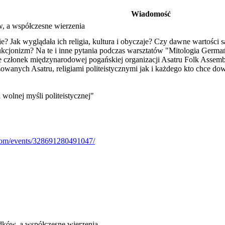
Wiadomość
, a współczesne wierzenia
? Jak wyglądała ich religia, kultura i obyczaje? Czy dawne wartości s
rukcjonizm? Na te i inne pytania podczas warsztatów "Mitologia Germa
e członek międzynarodowej pogańskiej organizacji Asatru Folk Assemb
owanych Asatru, religiami politeistycznymi jak i każdego kto chce dow
 wolnej myśli politeistycznej"
com/events/328691280491047/
dków, a współczesne wierzenia