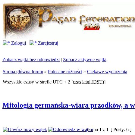
Zaloguj
Zarejestruj
Zobacz wątki bez odpowiedzi
|
Zobacz aktywne wątki
Strona główna forum
»
Polecane różności
»
Ciekawe wydarzenia
Wszystkie czasy w strefie UTC + 2 [
czas letni (DST)
]
Mitologia germańska-wiara przodków, a w
Strona
1
z
1
[ Posty: 6 ]