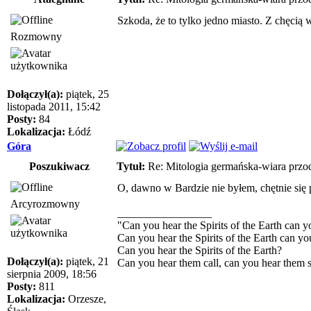
Szkoda, że to tylko jedno miasto. Z chęcią 
Rozmowny
Dołączył(a):
piątek, 25
listopada 2011, 15:42
Posty:
84
Lokalizacja:
Łódź
Góra
Poszukiwacz
Tytuł:
Re: Mitologia germańska-wiara przo
O, dawno w Bardzie nie byłem, chętnie się p
Arcyrozmowny
_________________
"Can you hear the Spirits of the Earth can y
Can you hear the Spirits of the Earth can yo
Can you hear the Spirits of the Earth?
Dołączył(a):
piątek, 21
Can you hear them call, can you hear them
sierpnia 2009, 18:56
Posty:
811
Lokalizacja:
Orzesze,