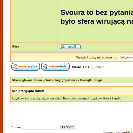
Svoura to bez pytania
było sferą wirującą n
Góra
Wyświetl posty nie starsze niż:
Strona
1
z
1
[ Posty: 1 ]
Strona główna forum
»
Wolne tory (myślowe)
»
Początki religii
Kto przegląda forum
Użytkownicy przeglądający ten dział: Brak zalogowanych użytkowników i 1 gość
Szukaj:
Powered by
phpBB
©