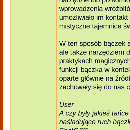
narzędzie lub przedmi
wprowadzenia wróżbitów
umożliwiało im kontakt
mistyczne tajemnice św
W ten sposób bączek s
ale także narzędziem d
praktykach magicznych.
funkcji bączka w kont
oparte głównie na źródł
zachowały się do nas c
User
A czy były jakieś tańc
naśladujące ruch bącz