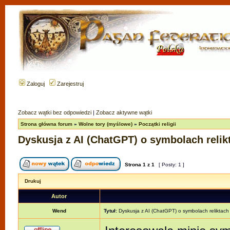
Zaloguj
Zarejestruj
Zobacz wątki bez odpowiedzi
|
Zobacz aktywne wątki
Strona główna forum
»
Wolne tory (myślowe)
»
Początki religii
Dyskusja z AI (ChatGPT) o symbolach relikta
Strona
1
z
1
[ Posty: 1 ]
Drukuj
Autor
Wend
Tytuł:
Dyskusja z AI (ChatGPT) o symbolach reliktach re