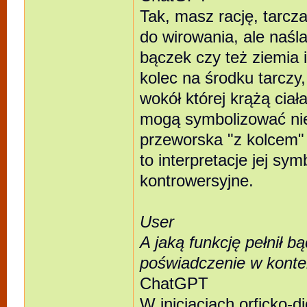
Tak, masz rację, tarcz
do wirowania, ale naśl
bączek czy też ziemia i
kolec na środku tarczy,
wokół której krążą ciał
mogą symbolizować nie
przeworska "z kolcem"
to interpretacje jej sym
kontrowersyjne.
User
A jaką funkcję pełnił bąc
poświadczenie w kont
ChatGPT
W inicjacjach orficko-d