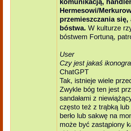
komunikacją, handle
Hermesowi/Merkurowi
przemieszczania się, 
bóstwa.
W kulturze rzy
bóstwem Fortuną, patro
User
Czy jest jakaś ikonog
ChatGPT
Tak, istnieje wiele pr
Zwykle bóg ten jest pr
sandałami z niewiążący
często też z trąbką lub
berło lub sakwę na mo
może być zastąpiony 