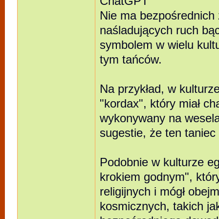
ChatGPT
Nie ma bezpośrednich ź
naśladujących ruch bą
symbolem w wielu kultu
tym tańców.
Na przykład, w kulturze
"kordax", który miał ch
wykonywany na weselach
sugestie, że ten tanie
Podobnie w kulturze eg
krokiem godnym", któr
religijnych i mógł ob
kosmicznych, takich ja