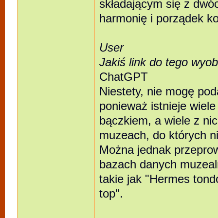
składającym się z dwóc
harmonię i porządek k
User
Jakiś link do tego wyo
ChatGPT
Niestety, nie mogę pod
ponieważ istnieje wie
bączkiem, a wiele z ni
muzeach, do których n
Można jednak przepro
bazach danych muzealn
takie jak "Hermes tondo
top".