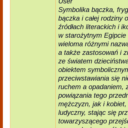
User
Symbolika bączka, fryg
bączka i całej rodziny 
źródłach literackich i 
w starożytnym Egipcie 
wieloma różnymi nazwa
a także zastosowań i 
ze światem dzieciństwa
obiektem symbolicznym 
przeciwstawiania się n
ruchem a opadaniem, zm
powiązania tego przedm
mężczyzn, jak i kobiet
ludyczny, stając się p
towarzyszącego przejśc