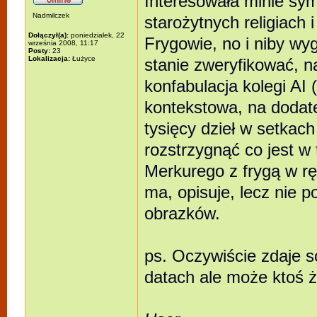
Interesowała minie sym
Nadmilczek
starożytnych religiach
Dołączył(a):
poniedziałek, 22
Frygowie, no i niby wyg
września 2008, 11:17
Posty:
23
Lokalizacja:
Łużyce
stanie zweryfikować, na
konfabulacja kolegi A
kontekstowa, na dodat
tysięcy dzieł w setkac
rozstrzygnąć co jest w
Merkurego z frygą w ręk
ma, opisuje, lecz nie 
obrazków.
ps. Oczywiście zdaje s
datach ale może ktoś ż