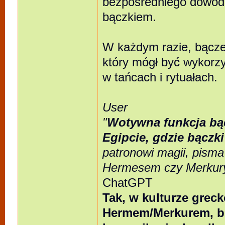
bezpośredniego dowodu 
bączkiem.
W każdym razie, bączek
który mógł być wykorz
w tańcach i rytuałach.
User
"
Wotywna funkcja bąc
Egipcie, gdzie bączk
patronowi magii, pisma
Hermesem czy Merkur
ChatGPT
Tak, w kulturze grec
Hermem/Merkurem, bó