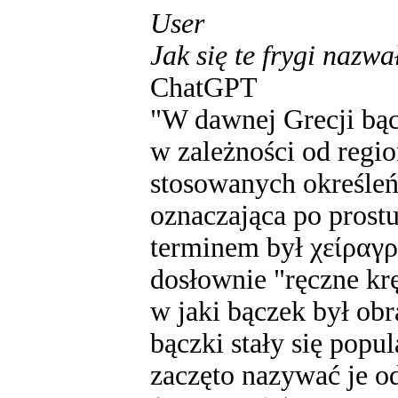
User
Jak się te frygi nazw
ChatGPT
"W dawnej Grecji bą
w zależności od regio
stosowanych określeń
oznaczająca po prost
terminem był χείραγρ
dosłownie "ręczne krę
w jaki bączek był ob
bączki stały się popu
zaczęto nazywać je o