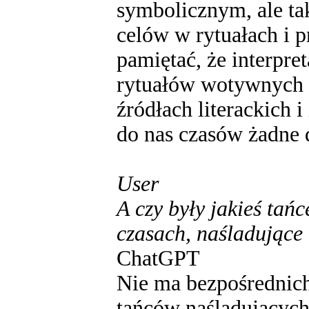
symbolicznym, ale ta
celów w rytuałach i 
pamiętać, że interpre
rytuałów wotywnych i
źródłach literackich 
do nas czasów żadne 
User
A czy były jakieś tań
czasach, naśladujące
ChatGPT
Nie ma bezpośrednich 
tańców naśladujących