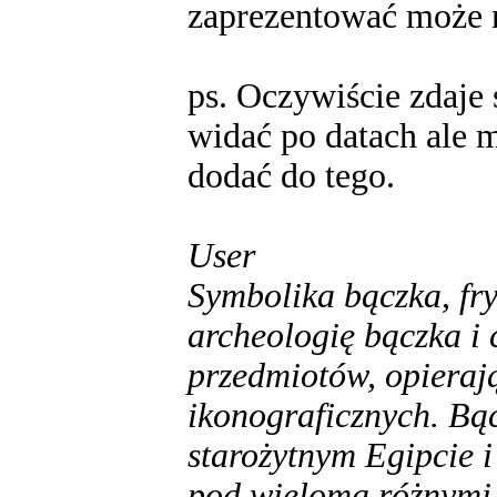
zaprezentować może 
ps. Oczywiście zdaje 
widać po datach ale m
dodać do tego.
User
Symbolika bączka, fr
archeologię bączka i 
przedmiotów, opierają
ikonograficznych. Bąc
starożytnym Egipcie i
pod wieloma różnymi