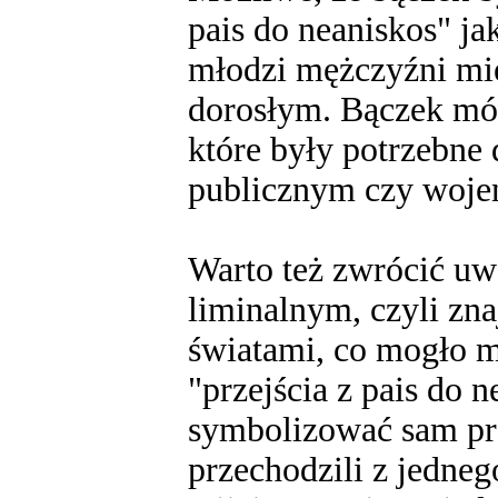
pais do neaniskos" ja
młodzi mężczyźni mi
dorosłym. Bączek móg
które były potrzebne 
publicznym czy woj
Warto też zwrócić uw
liminalnym, czyli zn
światami, co mogło m
"przejścia z pais do 
symbolizować sam pro
przechodzili z jedneg