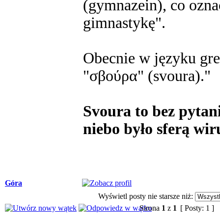
(gymnazein), co ozn
gimnastykę".
Obecnie w języku gre
"σβούρα" (svoura)."
Svoura to bez pytani
niebo było sferą wir
Góra
Wyświetl posty nie starsze niż:
Strona
1
z
1
[ Posty: 1 ]