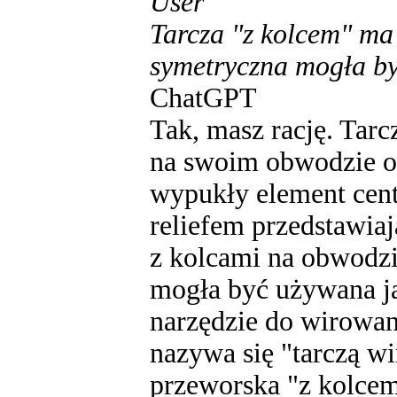
User
Tarcza "z kolcem" ma 
symetryczna mogła by
ChatGPT
Tak, masz rację. Tar
na swoim obwodzie or
wypukły element cent
reliefem przedstawiaj
z kolcami na obwodzi
mogła być używana ja
narzędzie do wirowani
nazywa się "tarczą wi
przeworska "z kolcem