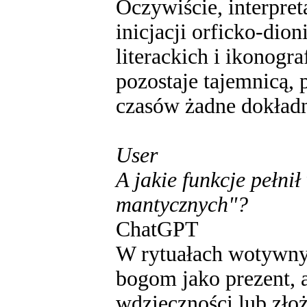
Oczywiście, interpret
inicjacji orficko-dio
literackich i ikonogra
pozostaje tajemnicą, 
czasów żadne dokładn
User
A jakie funkcje pełni
mantycznych"?
ChatGPT
W rytuałach wotywny
bogom jako prezent, 
wdzięczności lub zło