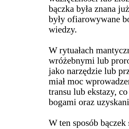
bączka była znana ju
były ofiarowywane bo
wiedzy.
W rytuałach mantyczn
wróżebnymi lub pror
jako narzędzie lub p
miał moc wprowadzen
transu lub ekstazy, c
bogami oraz uzyskani
W ten sposób bączek s