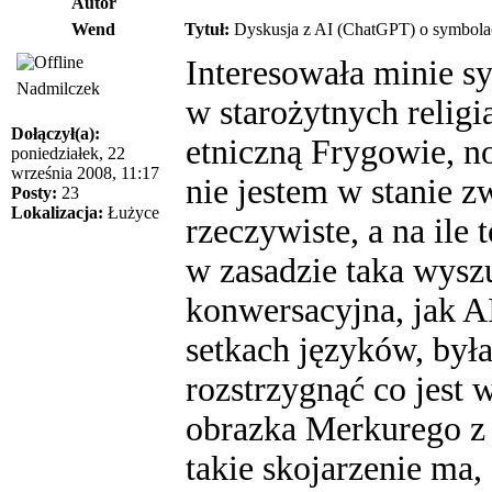
Autor
Wend
Tytuł:
Dyskusja z AI (ChatGPT) o symbolach 
Interesowała minie s
Nadmilczek
w starożytnych relig
Dołączył(a):
etniczną Frygowie, no
poniedziałek, 22
września 2008, 11:17
nie jestem w stanie z
Posty:
23
Lokalizacja:
Łużyce
rzeczywiste, a na ile
w zasadzie taka wysz
konwersacyjna, jak AI
setkach języków, był
rozstrzygnąć co jest 
obrazka Merkurego z f
takie skojarzenie ma, 