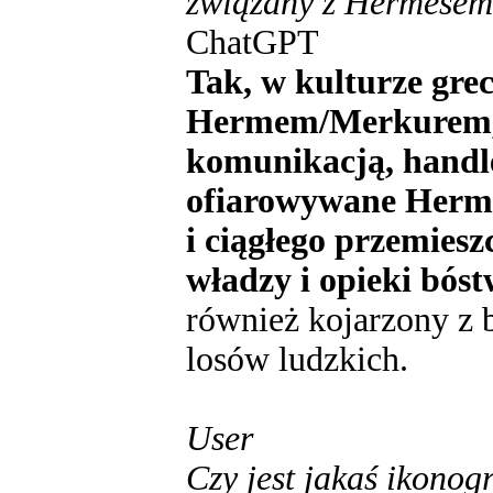
związany z Hermesem
ChatGPT
Tak, w kulturze gre
Hermem/Merkurem, 
komunikacją, handl
ofiarowywane Herm
i ciągłego przemiesz
władzy i opieki bóst
również kojarzony z 
losów ludzkich.
User
Czy jest jakaś ikono