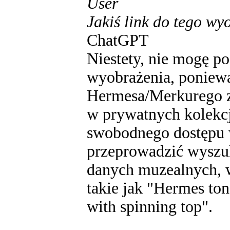
User
Jakiś link do tego wy
ChatGPT
Niestety, nie mogę p
wyobrażenia, poniewa
Hermesa/Merkurego z 
w prywatnych kolekcj
swobodnego dostępu 
przeprowadzić wyszu
danych muzealnych, 
takie jak "Hermes to
with spinning top".