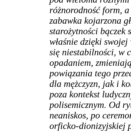
różnorodność form, a 
zabawka kojarzona gł
starożytności bączek 
właśnie dzięki swojej
się niestabilności, w
opadaniem, zmieniają
powiązania tego prze
dla mężczyzn, jak i k
poza kontekst ludyczn
polisemicznym. Od ryt
neaniskos, po ceremon
orficko-dionizyjskiej