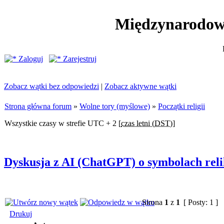
Międzynarodow
Zaloguj
Zarejestruj
Zobacz wątki bez odpowiedzi
|
Zobacz aktywne wątki
Strona główna forum
»
Wolne tory (myślowe)
»
Początki religii
Wszystkie czasy w strefie UTC + 2 [
czas letni (DST)
]
Dyskusja z AI (ChatGPT) o symbolach relik
Strona
1
z
1
[ Posty: 1 ]
Drukuj