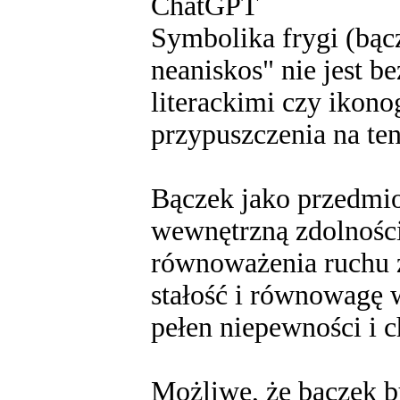
ChatGPT
Symbolika frygi (bącz
neaniskos" nie jest 
literackimi czy ikon
przypuszczenia na ten
Bączek jako przedmio
wewnętrzną zdolnością
równoważenia ruchu 
stałość i równowagę w
pełen niepewności i c
Możliwe, że bączek b