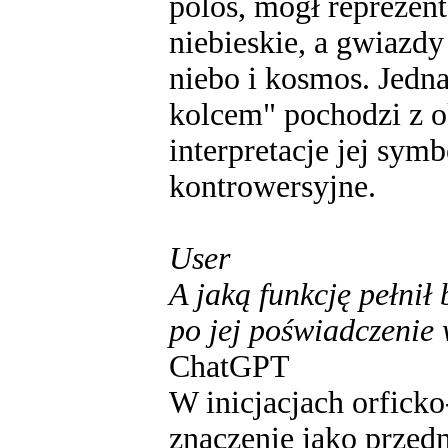
polos, mógł reprezent
niebieskie, a gwiazd
niebo i kosmos. Jedn
kolcem" pochodzi z o
interpretacje jej symb
kontrowersyjne.
User
A jaką funkcję pełnił 
po jej poświadczenie
ChatGPT
W inicjacjach orficko
znaczenie jako przed