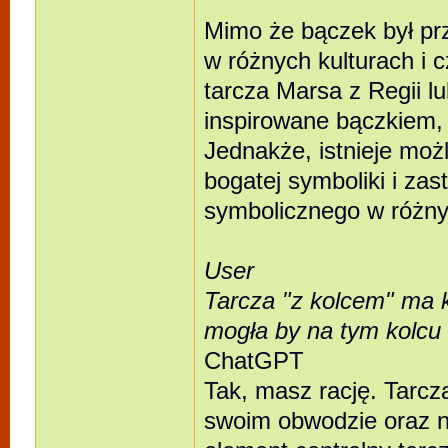
Mimo że bączek był p
w różnych kulturach i 
tarcza Marsa z Regii l
inspirowane bączkiem, 
Jednakże, istnieje możl
bogatej symboliki i za
symbolicznego w różnyc
User
Tarcza "z kolcem" ma k
mogła by na tym kolcu
ChatGPT
Tak, masz rację. Tarcz
swoim obwodzie oraz na