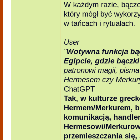
W każdym razie, bączek
który mógł być wykorz
w tańcach i rytuałach.
User
"
Wotywna funkcja bąc
Egipcie, gdzie bączk
patronowi magii, pisma
Hermesem czy Merkur
ChatGPT
Tak, w kulturze grec
Hermem/Merkurem, bó
komunikacją, handle
Hermesowi/Merkurowi
przemieszczania się, 