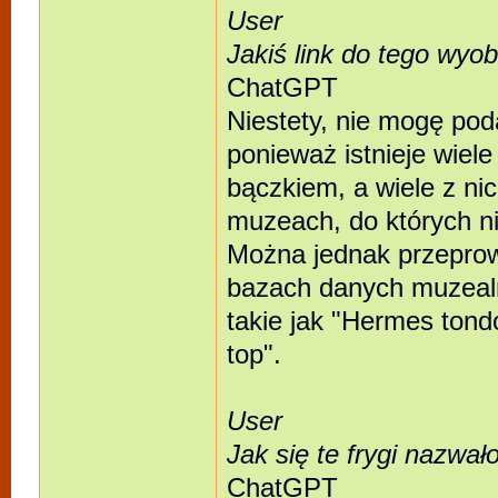
User
Jakiś link do tego wyo
ChatGPT
Niestety, nie mogę pod
ponieważ istnieje wie
bączkiem, a wiele z ni
muzeach, do których n
Można jednak przepro
bazach danych muzealn
takie jak "Hermes tondo
top".
User
Jak się te frygi nazwa
ChatGPT