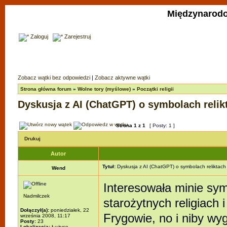
Międzynarodo
Zaloguj
Zarejestruj
Zobacz wątki bez odpowiedzi
|
Zobacz aktywne wątki
Strona główna forum
»
Wolne tory (myślowe)
»
Początki religii
Dyskusja z AI (ChatGPT) o symbolach relikta
Strona
1
z
1
[ Posty: 1 ]
Drukuj
Autor
Tytuł:
Dyskusja z AI (ChatGPT) o symbolach reliktach re
Wend
Interesowała minie sym
Nadmilczek
starożytnych religiach
Dołączył(a):
poniedziałek, 22
Frygowie, no i niby wyg
września 2008, 11:17
Posty:
23
Lokalizacja:
Łużyce