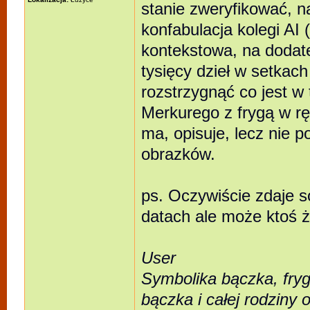
stanie zweryfikować, na
konfabulacja kolegi A
kontekstowa, na dodat
tysięcy dzieł w setkac
rozstrzygnąć co jest w
Merkurego z frygą w ręk
ma, opisuje, lecz nie 
obrazków.
ps. Oczywiście zdaje s
datach ale może ktoś ż
User
Symbolika bączka, fryg
bączka i całej rodziny 