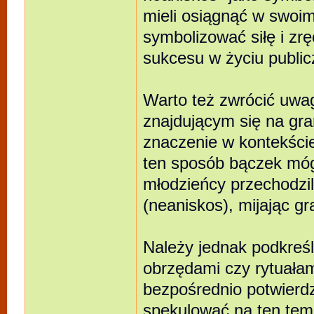
mieli osiągnąć w swoi
symbolizować siłę i zrę
sukcesu w życiu publi
Warto też zwrócić uwag
znajdującym się na gra
znaczenie w kontekście
ten sposób bączek móg
młodzieńcy przechodzil
(neaniskos), mijając gr
Należy jednak podkreśl
obrzędami czy rytuałami
bezpośrednio potwierdz
spekulować na ten tem