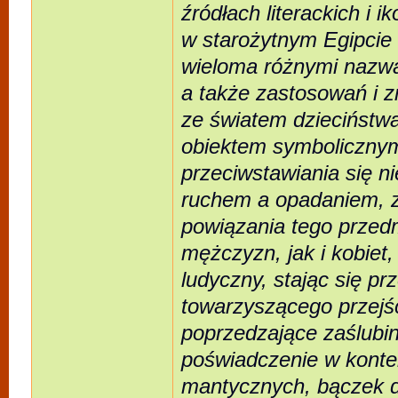
źródłach literackich i 
w starożytnym Egipcie 
wieloma różnymi nazwa
a także zastosowań i 
ze światem dzieciństwa
obiektem symbolicznym 
przeciwstawiania się n
ruchem a opadaniem, zm
powiązania tego przedm
mężczyzn, jak i kobiet
ludyczny, stając się p
towarzyszącego przejśc
poprzedzające zaślubiny,
poświadczenie w konte
mantycznych, bączek d