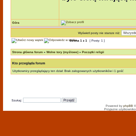
Góra
Wyświetl posty nie starsze niż:
Strona
1
z
1
[ Posty: 1 ]
Strona główna forum
»
Wolne tory (myślowe)
»
Początki religii
Kto przegląda forum
Użytkownicy przeglądający ten dział: Brak zalogowanych użytkowników i 1 gość
Szukaj:
Powered by
phpBB
©
Przyjazne użytkowniko