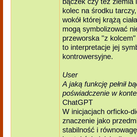
bączek czy też ziemia i
kolec na środku tarczy,
wokół której krążą ciał
mogą symbolizować nie
przeworska "z kolcem"
to interpretacje jej sym
kontrowersyjne.
User
A jaką funkcję pełnił bąc
poświadczenie w kont
ChatGPT
W inicjacjach orficko-d
znaczenie jako przedmi
stabilność i równowagę