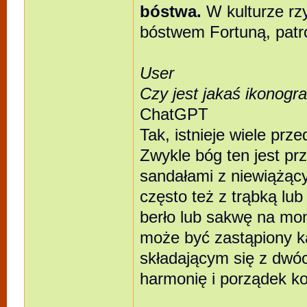
bóstwa.
W kulturze rzy
bóstwem Fortuną, patro
User
Czy jest jakaś ikonog
ChatGPT
Tak, istnieje wiele pr
Zwykle bóg ten jest pr
sandałami z niewiążący
często też z trąbką lub
berło lub sakwę na mo
może być zastąpiony 
składającym się z dwóc
harmonię i porządek k