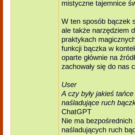
mistyczne tajemnice św
W ten sposób bączek s
ale także narzędziem d
praktykach magicznych.
funkcji bączka w kont
oparte głównie na źródł
zachowały się do nas c
User
A czy były jakieś tańc
naśladujące ruch bącz
ChatGPT
Nie ma bezpośrednich ź
naśladujących ruch bą