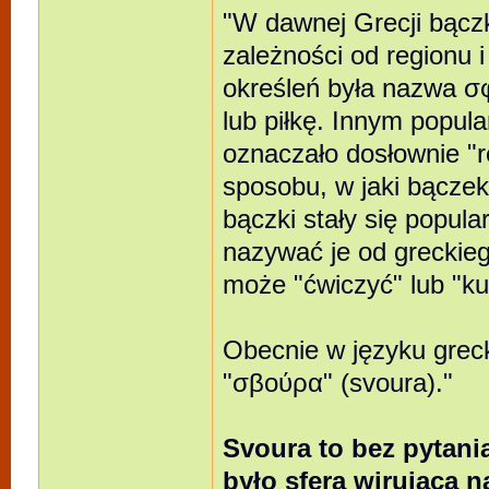
"W dawnej Grecji bącz
zależności od regionu 
określeń była nazwa σφ
lub piłkę. Innym popul
oznaczało dosłownie "rę
sposobu, w jaki bączek
bączki stały się popul
nazywać je od greckie
może "ćwiczyć" lub "k
Obecnie w języku greck
"σβούρα" (svoura)."
Svoura to bez pytania
było sferą wirującą n