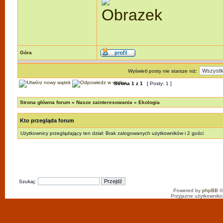
Góra
Wyświetl posty nie starsze niż:
Strona
1
z
1
[ Posty: 1 ]
Strona główna forum
»
Nasze zainteresowania
»
Ekologia
Kto przegląda forum
Użytkownicy przeglądający ten dział: Brak zalogowanych użytkowników i 2 gości
Szukaj:
Powered by
phpBB
©
Przyjazne użytkowniko