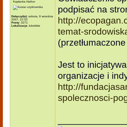
Kapłanka Hathor
podpisać na stro
Dołączył(a):
sobota, 8 września
http://ecopagan.
2007, 22:33
Posty:
3271
Lokalizacja:
lubelskie
temat-srodowisk
(przetłumaczone
Jest to inicjatyw
organizacje i ind
http://fundacjas
spolecznosci-pog
_____________