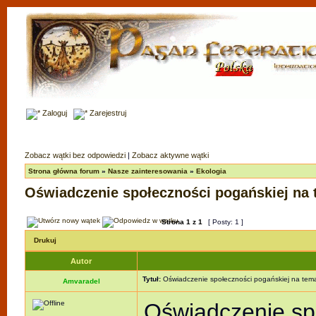
Zaloguj
Zarejestruj
Zobacz wątki bez odpowiedzi
|
Zobacz aktywne wątki
Strona główna forum
»
Nasze zainteresowania
»
Ekologia
Oświadczenie społeczności pogańskiej na
Strona
1
z
1
[ Posty: 1 ]
Drukuj
Autor
Tytuł:
Oświadczenie społeczności pogańskiej na tema
Amvaradel
Oświadczenie sp