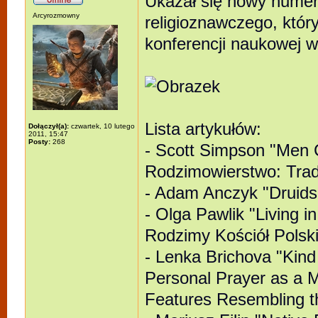
Ukazał się nowy numer
Arcyrozmowny
religioznawczego, któr
konferencji naukowej 
Lista artykułów:
Dołączył(a):
czwartek, 10 lutego
2011, 15:47
Posty:
268
- Scott Simpson "Men C
Rodzimowierstwo: Trad
- Adam Anczyk "Druids
- Olga Pawlik "Living i
Rodzimy Kościół Polski
- Lenka Brichova "Kind
Personal Prayer as a 
Features Resembling t