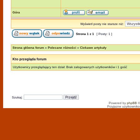
Góra
Wyświetl posty nie starsze niż:
Strona
1
z
1
[ Posty: 1 ]
Strona główna forum
»
Polecane różności
»
Ciekawe artykuły
Kto przegląda forum
Użytkownicy przeglądający ten dział: Brak zalogowanych użytkowników i 1 gość
Szukaj:
Powered by
phpBB
©
Przyjazne użytkowniko