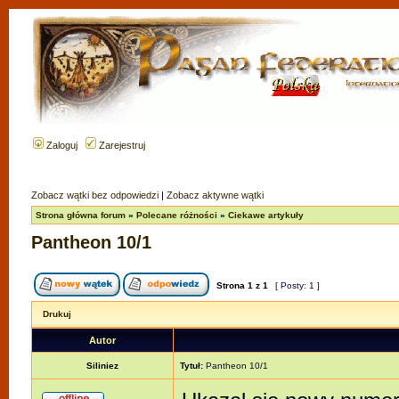
Zaloguj
Zarejestruj
Zobacz wątki bez odpowiedzi
|
Zobacz aktywne wątki
Strona główna forum
»
Polecane różności
»
Ciekawe artykuły
Pantheon 10/1
Strona
1
z
1
[ Posty: 1 ]
Drukuj
Autor
Siliniez
Tytuł:
Pantheon 10/1