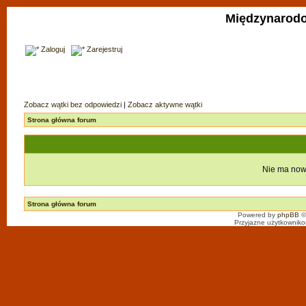
Międzynarodo
Zaloguj
Zarejestruj
Zobacz wątki bez odpowiedzi
|
Zobacz aktywne wątki
Strona główna forum
Nie ma now
Strona główna forum
Powered by
phpBB
©
Przyjazne użytkowniko