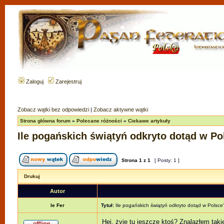
Zaloguj
Zarejestruj
Zobacz wątki bez odpowiedzi
|
Zobacz aktywne wątki
Strona główna forum
»
Polecane różności
»
Ciekawe artykuły
Ile pogańskich świątyń odkryto dotąd w Po
Strona
1
z
1
[ Posty: 1 ]
Drukuj
Autor
le Fer
Tytuł:
Ile pogańskich świątyń odkryto dotąd w Polsce
Hej, żyje tu jeszcze ktoś? Znalazłem taki