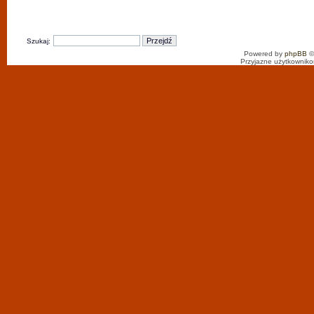
Szukaj:
Powered by
phpBB
©
Przyjazne użytkowniko