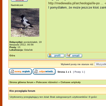
http://mediewalia.pl/archeologia/ile-po ... 
Nadmilczek
I pomyślałem, że może jeszcze ktoś zaint
Dołączył(a):
poniedziałek, 19
listopada 2012, 00:56
Posty:
13
Lokalizacja:
Gdańsk
Góra
Wyświetl posty nie starsze niż:
Strona
1
z
1
[ Posty: 1 ]
Strona główna forum
»
Polecane różności
»
Ciekawe artykuły
Kto przegląda forum
Użytkownicy przeglądający ten dział: Brak zalogowanych użytkowników i 9 gości