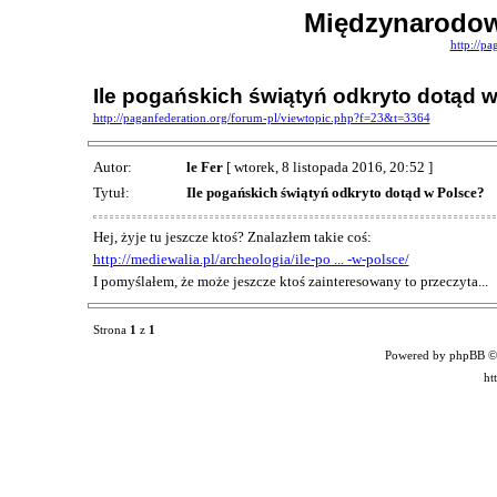
Międzynarodow
http://pa
Ile pogańskich świątyń odkryto dotąd 
http://paganfederation.org/forum-pl/viewtopic.php?f=23&t=3364
Autor:
le Fer
[ wtorek, 8 listopada 2016, 20:52 ]
Tytuł:
Ile pogańskich świątyń odkryto dotąd w Polsce?
Hej, żyje tu jeszcze ktoś? Znalazłem takie coś:
http://mediewalia.pl/archeologia/ile-po ... -w-polsce/
I pomyślałem, że może jeszcze ktoś zainteresowany to przeczyta...
Strona
1
z
1
Powered by phpBB ©
ht