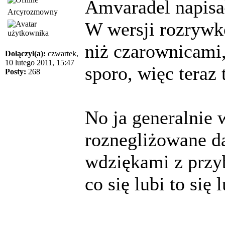
Amvaradel napisał
Arcyrozmowny
W wersji rozrywk
niż czarownicami, 
Dołączył(a):
czwartek,
10 lutego 2011, 15:47
sporo, więc teraz
Posty:
268
No ja generalnie 
roznegliżowane d
wdziękami z przyb
co się lubi to się 