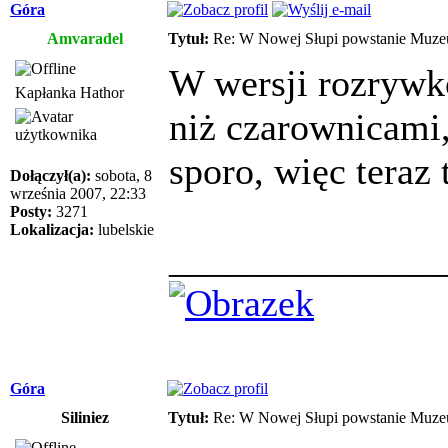
Góra
Amvaradel
Tytuł:
Re: W Nowej Słupi powstanie Muz
W wersji rozrywk
Kapłanka Hathor
niż czarownicami, 
sporo, więc teraz
Dołączył(a):
sobota, 8
września 2007, 22:33
Posty:
3271
Lokalizacja:
lubelskie
______________
Góra
Siliniez
Tytuł:
Re: W Nowej Słupi powstanie Muz