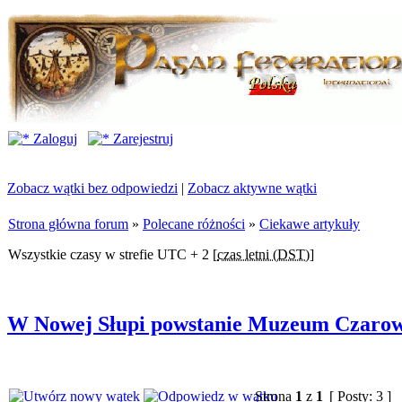
Zaloguj
Zarejestruj
Zobacz wątki bez odpowiedzi
|
Zobacz aktywne wątki
Strona główna forum
»
Polecane różności
»
Ciekawe artykuły
Wszystkie czasy w strefie UTC + 2 [
czas letni (DST)
]
W Nowej Słupi powstanie Muzeum Czaro
Strona
1
z
1
[ Posty: 3 ]