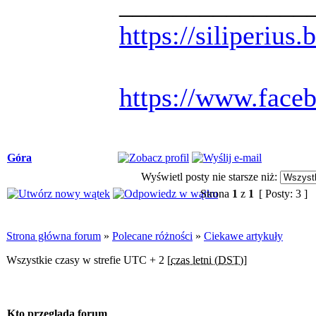
______________
https://siliperius
https://www.face
Góra
Wyświetl posty nie starsze niż:
Strona
1
z
1
[ Posty: 3 ]
Strona główna forum
»
Polecane różności
»
Ciekawe artykuły
Wszystkie czasy w strefie UTC + 2 [
czas letni (DST)
]
Kto przegląda forum