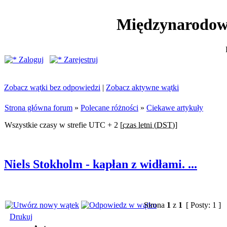
Międzynarodow
Zaloguj
Zarejestruj
Zobacz wątki bez odpowiedzi
|
Zobacz aktywne wątki
Strona główna forum
»
Polecane różności
»
Ciekawe artykuły
Wszystkie czasy w strefie UTC + 2 [
czas letni (DST)
]
Niels Stokholm - kapłan z widłami. ...
Strona
1
z
1
[ Posty: 1 ]
Drukuj