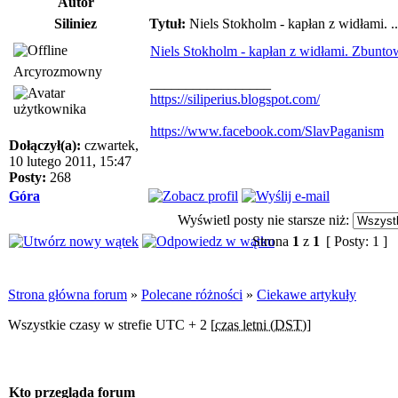
Autor
Siliniez
Tytuł:
Niels Stokholm - kapłan z widłami. ..
Niels Stokholm - kapłan z widłami. Zbunt
Arcyrozmowny
_________________
https://siliperius.blogspot.com/
https://www.facebook.com/SlavPaganism
Dołączył(a):
czwartek,
10 lutego 2011, 15:47
Posty:
268
Góra
Wyświetl posty nie starsze niż:
Strona
1
z
1
[ Posty: 1 ]
Strona główna forum
»
Polecane różności
»
Ciekawe artykuły
Wszystkie czasy w strefie UTC + 2 [
czas letni (DST)
]
Kto przegląda forum