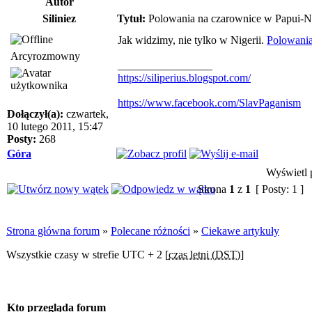
Autor
Siliniez
Tytuł:
Polowania na czarownice w Papui-
Jak widzimy, nie tylko w Nigerii.
Polowania
Arcyrozmowny
_________________
https://siliperius.blogspot.com/
https://www.facebook.com/SlavPaganism
Dołączył(a):
czwartek,
10 lutego 2011, 15:47
Posty:
268
Góra
Wyświetl p
Strona
1
z
1
[ Posty: 1 ]
Strona główna forum
»
Polecane różności
»
Ciekawe artykuły
Wszystkie czasy w strefie UTC + 2 [
czas letni (DST)
]
Kto przegląda forum