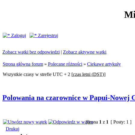
Mi
Zaloguj
Zarejestruj
Zobacz wątki bez odpowiedzi
|
Zobacz aktywne wątki
Strona główna forum
»
Polecane różności
»
Ciekawe artykuły
Wszystkie czasy w strefie UTC + 2 [
czas letni (DST)
]
Polowania na czarownice w Papui-Nowej 
Strona
1
z
1
[ Posty: 1 ]
Drukuj