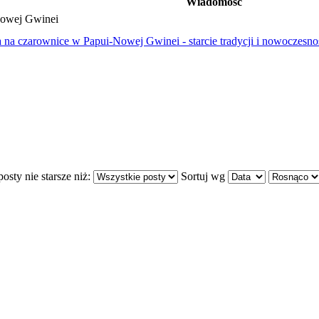
Wiadomość
Nowej Gwinei
 na czarownice w Papui-Nowej Gwinei - starcie tradycji i nowoczesno
osty nie starsze niż:
Sortuj wg