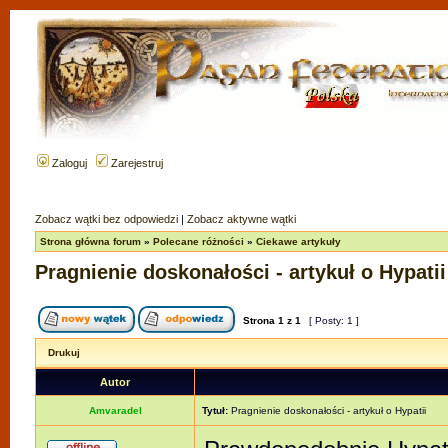
Zaloguj
Zarejestruj
Zobacz wątki bez odpowiedzi
|
Zobacz aktywne wątki
Strona główna forum
»
Polecane różności
»
Ciekawe artykuły
Pragnienie doskonałości - artykuł o Hypatii
Strona
1
z
1
[ Posty: 1 ]
Drukuj
Autor
Amvaradel
Tytuł:
Pragnienie doskonałości - artykuł o Hypatii