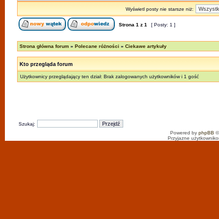
Wyświetl posty nie starsze niż:
Strona
1
z
1
[ Posty: 1 ]
Strona główna forum
»
Polecane różności
»
Ciekawe artykuły
Kto przegląda forum
Użytkownicy przeglądający ten dział: Brak zalogowanych użytkowników i 1 gość
Szukaj:
Powered by
phpBB
©
Przyjazne użytkowniko