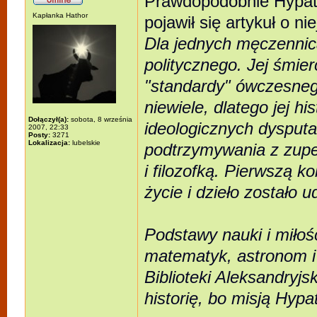
Prawdopodobnie Hypat
Kapłanka Hathor
pojawił się artykuł o nie
Dla jednych męczennica
politycznego. Jej śmier
"standardy" ówczesnego
niewiele, dlatego jej h
Dołączył(a):
sobota, 8 września
ideologicznych dysputa
2007, 22:33
Posty:
3271
Lokalizacja:
lubelskie
podtrzymywania z zupe
i filozofką. Pierwszą k
życie i dzieło został
Podstawy nauki i miłość
matematyk, astronom i f
Biblioteki Aleksandryjs
historię, bo misją Hypa