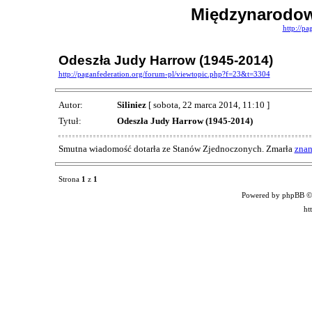
Międzynarodow
http://pa
Odeszła Judy Harrow (1945-2014)
http://paganfederation.org/forum-pl/viewtopic.php?f=23&t=3304
Autor:
Siliniez
[ sobota, 22 marca 2014, 11:10 ]
Tytuł:
Odeszła Judy Harrow (1945-2014)
Smutna wiadomość dotarła ze Stanów Zjednoczonych. Zmarła
znan
Strona
1
z
1
Powered by phpBB ©
ht