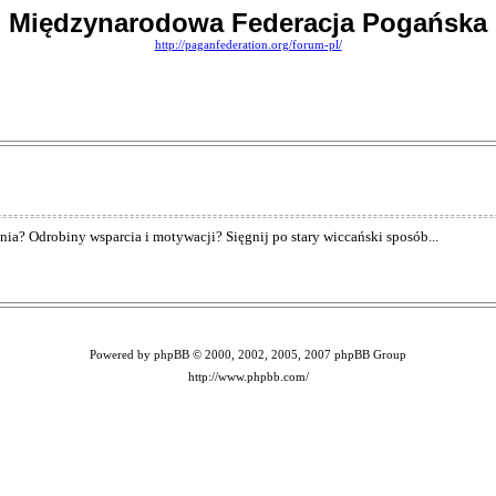
Międzynarodowa Federacja Pogańska
http://paganfederation.org/forum-pl/
ania? Odrobiny wsparcia i motywacji? Sięgnij po stary wiccański sposób...
Powered by phpBB © 2000, 2002, 2005, 2007 phpBB Group
http://www.phpbb.com/