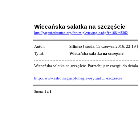
Wiccańska sałatka na szczęście
http://paganfederation.org/forum-pl/viewtopic.php?f=16&t=3362
Autor:
Siliniez
[ środa, 15 czerwca 2016, 22:19 ]
Tytuł:
Wiccańska sałatka na szczęście
Wiccańska sałatka na szczęście. Potrzebujesz energii do dział
http://www.astromagia.pl/magia-i-rytual ... -szczescie
Strona
1
z
1