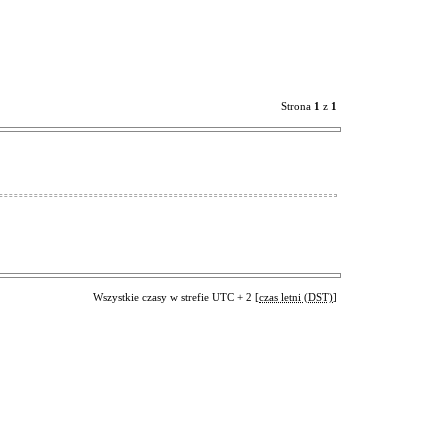
Strona
1
z
1
Wszystkie czasy w strefie UTC + 2 [
czas letni (DST)
]